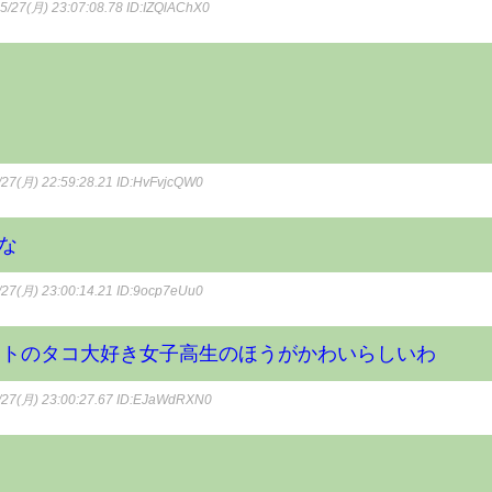
5/27(月) 23:07:08.78
ID:IZQlAChX0
27(月) 22:59:28.21
ID:HvFvjcQW0
な
27(月) 23:00:14.21
ID:9ocp7eUu0
ントのタコ大好き女子高生のほうがかわいらしいわ
27(月) 23:00:27.67
ID:EJaWdRXN0