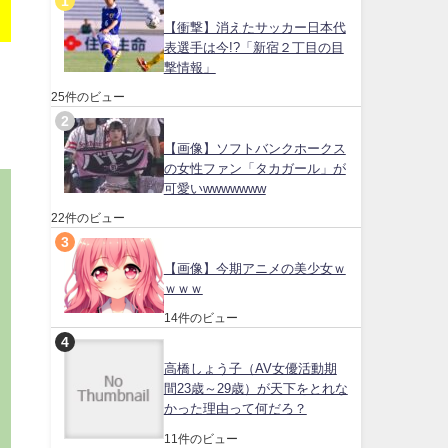
【衝撃】消えたサッカー日本代
表選手は今!?「新宿２丁目の目
撃情報」
25件のビュー
【画像】ソフトバンクホークス
の女性ファン「タカガール」が
可愛いwwwwwww
22件のビュー
【画像】今期アニメの美少女ｗ
ｗｗｗ
14件のビュー
高橋しょう子（AV女優活動期
間23歳～29歳）が天下をとれな
かった理由って何だろ？
11件のビュー