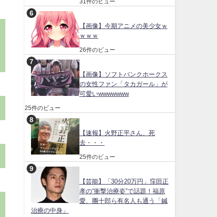
31件のビュー
【画像】今期アニメの美少女ｗ
ｗｗｗ
26件のビュー
【画像】ソフトバンクホークス
の女性ファン「タカガール」が
可愛いwwwwwww
25件のビュー
【速報】火野正平さん、死
去・・・
25件のビュー
【芸能】「30分20万円」窪田正
孝の“衝撃治療姿”で話題！福原
愛、團十郎ら有名人も通う「鍼
治療の中身」