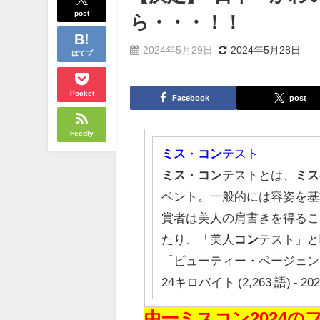
post
ら・・・！！
2024年5月29日
2024年5月28日
はてブ
Pocket
Facebook
post
Feedly
ミス
・
コン
テスト
ミス
・
コン
テストとは、
ミス
ベント。一般的には容姿を基
賞者は美人の肩書きを得るこ
たり、「美人
コン
テスト」と
「ビューティー・ページェン
24キロバイト (2,263 語) - 20
中一ミスコン2024