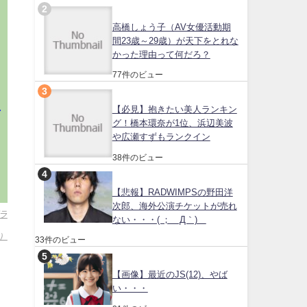
高橋しょう子（AV女優活動期
間23歳～29歳）が天下をとれな
かった理由って何だろ？
77件のビュー
【必見】抱きたい美人ランキン
で
グ！橋本環奈が1位、浜辺美波
や広瀬すずもランクイン
38件のビュー
【悲報】RADWIMPSの野田洋
次郎、海外公演チケットが売れ
ラ
ない・・・( ；´Д｀)
）
33件のビュー
【画像】最近のJS(12)、やば
い・・・