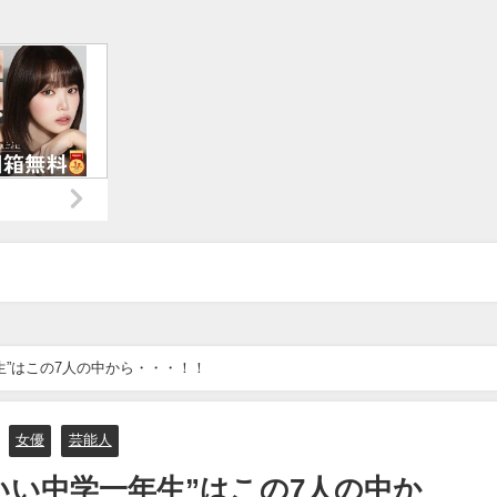
生”はこの7人の中から・・・！！
女優
芸能人
いい中学一年生”はこの7人の中か