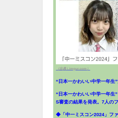
（出典 i.imgur.com）
“日本一かわいい中学一年生”
“日本一かわいい中学一年生”
S審査の結果を発表。7人の
◆「中一ミスコン2024」フ