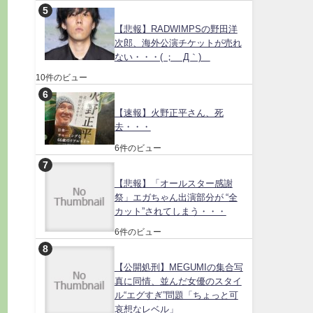
【悲報】RADWIMPSの野田洋
次郎、海外公演チケットが売れ
ない・・・( ；´Д｀)
10件のビュー
【速報】火野正平さん、死
去・・・
6件のビュー
【悲報】「オールスター感謝
祭」エガちゃん出演部分が “全
カット”されてしまう・・・
6件のビュー
【公開処刑】MEGUMIの集合写
真に同情、並んだ女優のスタイ
ル“エグすぎ”問題「ちょっと可
哀想なレベル」