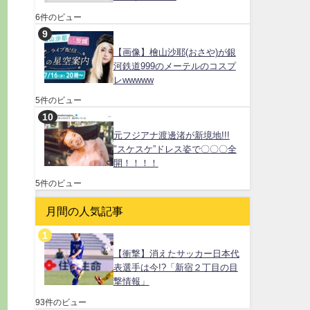
6件のビュー
【画像】檜山沙耶(おさや)が銀
河鉄道999のメーテルのコスプ
レwwwww
5件のビュー
元フジアナ渡邊渚が新境地!!!
"スケスケ”ドレス姿で〇〇〇全
開！！！！
5件のビュー
月間の人気記事
【衝撃】消えたサッカー日本代
表選手は今!?「新宿２丁目の目
撃情報」
93件のビュー