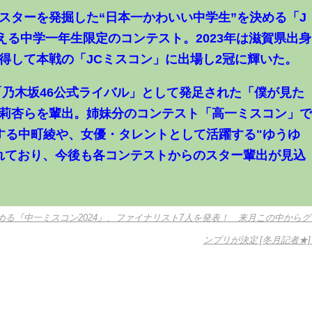
スターを発掘した“日本一かわいい中学生”を決める「J
える中学一年生限定のコンテスト。2023年は滋賀県出身
得して本戦の「JCミスコン」に出場し2冠に輝いた。
「乃木坂46公式ライバル」として発足された「僕が見た
莉杏らを輩出。姉妹分のコンテスト「高一ミスコン」
活躍する中町綾や、女優・タレントとして活躍する"ゆうゆ
れており、今後も各コンテストからのスター輩出が見込
決める『中一ミスコン2024』、ファイナリスト7人を発表！ 来月この中からグ
ンプリが決定 [冬月記者★]