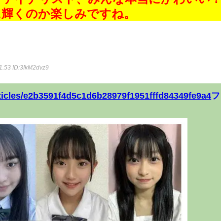
に輝くのか楽しみですね。
1.53
ID:3IkM2dvz9
rticles/e2b3591f4d5c1d6b28979f1951fffd84349fe9a4
フ