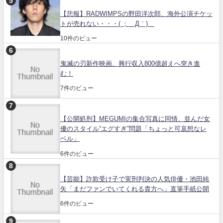
【悲報】RADWIMPSの野田洋次郎、海外公演チケッ
トが売れない・・・( ；´Д｀)
10件のビュー
鬼滅の刃新作映画、興行収入800億超えへ突き進
む！
7件のビュー
【公開処刑】MEGUMIの集合写真に同情、並んだ女
優のスタイル“エグすぎ”問題「ちょっと可哀想なレ
ベル」
6件のビュー
【芸能】詐欺受け子で実刑判決の人気俳優・池田純
矢「まだファンでいてくれる貴方へ」直筆手紙公開
6件のビュー