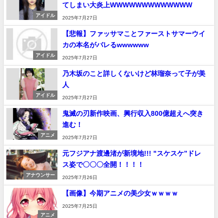
てしまい大炎上WWWWWWWWWWWWW
アイドル
2025年7月27日
【悲報】ファッサマことファーストサマーウイ
カの本名がバレるwwwwww
アイドル
2025年7月27日
乃木坂のこと詳しくないけど林瑠奈って子が美
人
アイドル
2025年7月27日
鬼滅の刃新作映画、興行収入800億超えへ突き
進む！
アニメ
2025年7月27日
元フジアナ渡邊渚が新境地!!! "スケスケ”ドレ
ス姿で〇〇〇全開！！！！
アナウンサー
2025年7月26日
【画像】今期アニメの美少女ｗｗｗｗ
2025年7月25日
アニメ