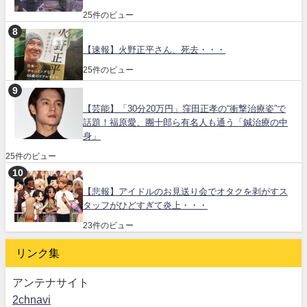
25件のビュー
【速報】火野正平さん、死去・・・
25件のビュー
【芸能】「30分20万円」窪田正孝の“衝撃治療姿”で
話題！福原愛、團十郎ら有名人も通う「鍼治療の中
身」
25件のビュー
【悲報】アイドルのお見送り会でオタクを剥がすス
タッフがひどすぎて炎上・・・
23件のビュー
リンク集
アンテナサイト
2chnavi