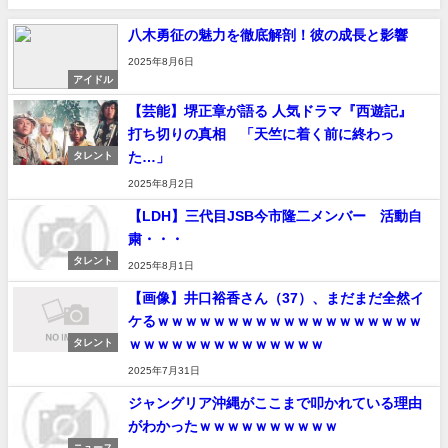
八木勇征の魅力を徹底解剖！彼の成長と影響
2025年8月6日
アイドル
【芸能】堺正章が語る 人気ドラマ『西遊記』
打ち切りの真相 「天竺に着く前に終わっ
た…」
タレント
2025年8月2日
【LDH】三代目JSB今市隆二メンバー 活動自
粛・・・
タレント
2025年8月1日
【画像】井口裕香さん（37）、まだまだ全然イ
ケるｗｗｗｗｗｗｗｗｗｗｗｗｗｗｗｗｗｗｗ
ｗｗｗｗｗｗｗｗｗｗｗｗｗｗ
タレント
2025年7月31日
ジャングリア沖縄がここまで叩かれている理由
がわかったｗｗｗｗｗｗｗｗｗｗ
ニュース