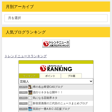
月別アーカイブ
人気ブログランキング
トレンドニュースランキング
ランキング
ポイント
ブロ画
欅の名は希望CASブログ
1287位
流行りネタを公開中！！
1288位
気になる芸能界ネタ
1289位
新宿居酒屋の三代目のニュースまとめブログ
1290位
笑顔が一番A.B.C-Z応援ブログ
1291位