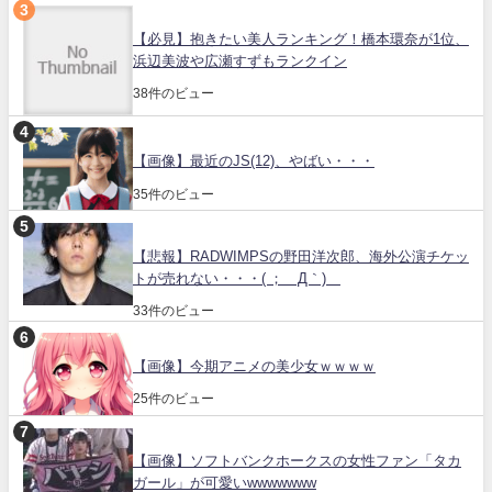
【必見】抱きたい美人ランキング！橋本環奈が1位、
浜辺美波や広瀬すずもランクイン
38件のビュー
【画像】最近のJS(12)、やばい・・・
35件のビュー
【悲報】RADWIMPSの野田洋次郎、海外公演チケッ
トが売れない・・・( ；´Д｀)
33件のビュー
【画像】今期アニメの美少女ｗｗｗｗ
25件のビュー
【画像】ソフトバンクホークスの女性ファン「タカ
ガール」が可愛いwwwwwww