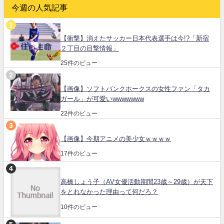
今週の人気記事
【衝撃】消えたサッカー日本代表選手は今!?「新宿
２丁目の目撃情報」
25件のビュー
【画像】ソフトバンクホークスの女性ファン「タカ
ガール」が可愛いwwwwwww
22件のビュー
【画像】今期アニメの美少女ｗｗｗｗ
17件のビュー
高橋しょう子（AV女優活動期間23歳～29歳）が天下
をとれなかった理由って何だろ？
10件のビュー