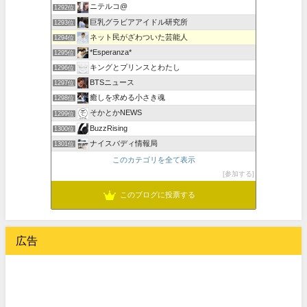
ニテルコ@
1292位
巨乳グラビアアイドル研究所
1293位
ネット民がざわついた芸能人
1294位
*Esperanza*
1295位
キングとプリンスとわたし
1296位
BTSニュース
1297位
癒しを求める小さき魂
1298位
そかとかNEWS
1299位
BuzzRising
1300位
ナイスバディ情報局
1301位
このカテゴリを全て表示
参加する
このブログに投票する
広告