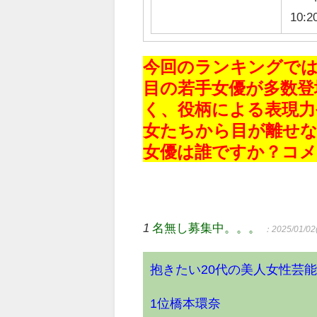
10:2
今回のランキングで
目の若手女優が多数登
く、役柄による表現力
女たちから目が離せ
女優は誰ですか？コ
1
名無し募集中。。。
：2025/01/02(
抱きたい20代の美人女性芸能人
1位橋本環奈