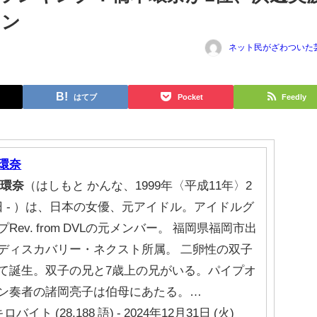
イン
ネット民がざわついた
はてブ
Pocket
Feedly
環奈
環奈
（はしもと かんな、1999年〈平成11年〉2
日 - ）は、日本の女優、元アイドル。アイドルグ
プRev. from DVLの元メンバー。 福岡県福岡市出
ディスカバリー・ネクスト所属。 二卵性の双子
て誕生。双子の兄と7歳上の兄がいる。パイプオ
ン奏者の諸岡亮子は伯母にあたる。…
キロバイト (28,188 語) - 2024年12月31日 (火)