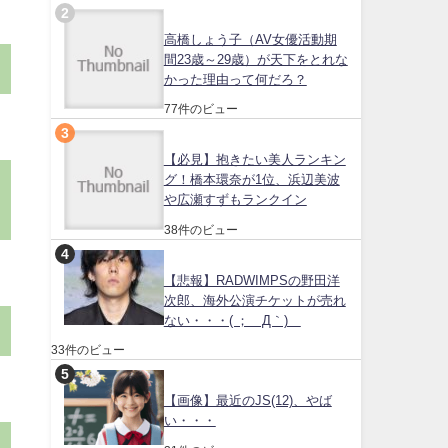
高橋しょう子（AV女優活動期
間23歳～29歳）が天下をとれな
かった理由って何だろ？
77件のビュー
【必見】抱きたい美人ランキン
グ！橋本環奈が1位、浜辺美波
や広瀬すずもランクイン
38件のビュー
【悲報】RADWIMPSの野田洋
次郎、海外公演チケットが売れ
ない・・・( ；´Д｀)
33件のビュー
【画像】最近のJS(12)、やば
い・・・