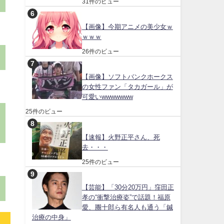
31件のビュー
【画像】今期アニメの美少女ｗ
ｗｗｗ
26件のビュー
【画像】ソフトバンクホークス
の女性ファン「タカガール」が
可愛いwwwwwww
25件のビュー
【速報】火野正平さん、死
去・・・
25件のビュー
【芸能】「30分20万円」窪田正
孝の“衝撃治療姿”で話題！福原
愛、團十郎ら有名人も通う「鍼
治療の中身」