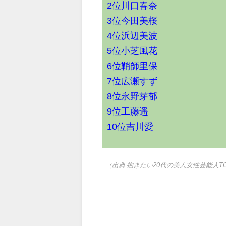
2位川口春奈
3位今田美桜
4位浜辺美波
5位小芝風花
6位鞘師里保
7位広瀬すず
8位永野芽郁
9位工藤遥
10位吉川愛
（出典 抱きたい20代の美人女性芸能人T