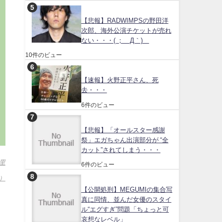
【悲報】RADWIMPSの野田洋
次郎、海外公演チケットが売れ
ない・・・( ；´Д｀)
10件のビュー
【速報】火野正平さん、死
去・・・
6件のビュー
【悲報】「オールスター感謝
祭」エガちゃん出演部分が “全
カット”されてしまう・・・
里
6件のビュー
）
【公開処刑】MEGUMIの集合写
真に同情、並んだ女優のスタイ
ル“エグすぎ”問題「ちょっと可
哀想なレベル」