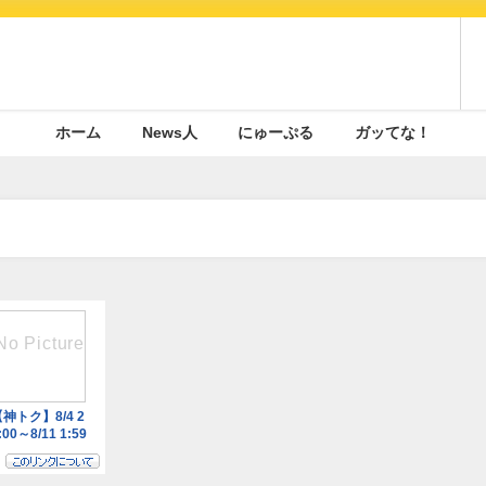
ホーム
News人
にゅーぷる
ガッてな！