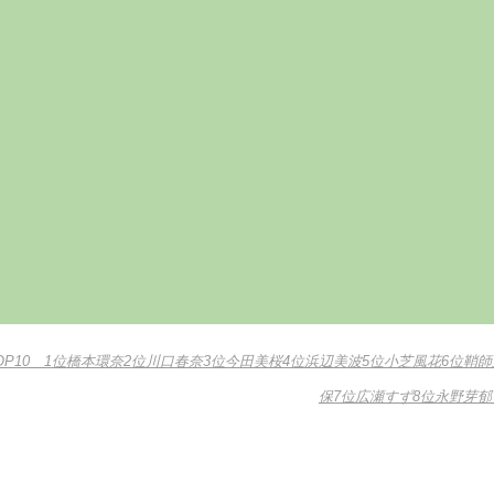
OP10 1位橋本環奈2位川口春奈3位今田美桜4位浜辺美波5位小芝風花6位鞘師
保7位広瀬すず8位永野芽郁