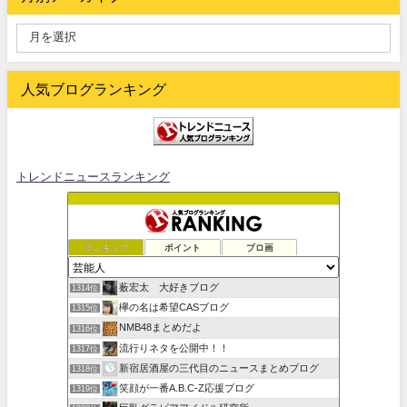
人気ブログランキング
トレンドニュースランキング
ランキング
ポイント
ブロ画
薮宏太 大好きブログ
1314位
欅の名は希望CASブログ
1315位
NMB48まとめだよ
1316位
流行りネタを公開中！！
1317位
新宿居酒屋の三代目のニュースまとめブログ
1318位
笑顔が一番A.B.C-Z応援ブログ
1319位