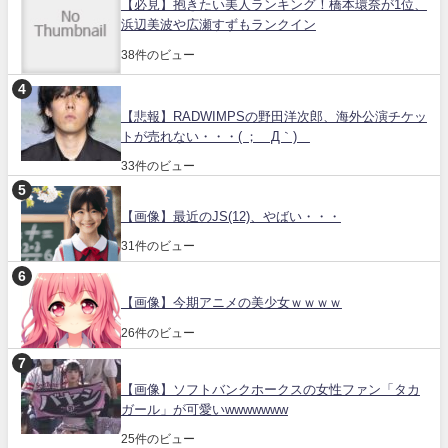
【必見】抱きたい美人ランキング！橋本環奈が1位、
浜辺美波や広瀬すずもランクイン
38件のビュー
【悲報】RADWIMPSの野田洋次郎、海外公演チケッ
トが売れない・・・( ；´Д｀)
33件のビュー
【画像】最近のJS(12)、やばい・・・
31件のビュー
【画像】今期アニメの美少女ｗｗｗｗ
26件のビュー
【画像】ソフトバンクホークスの女性ファン「タカ
ガール」が可愛いwwwwwww
25件のビュー