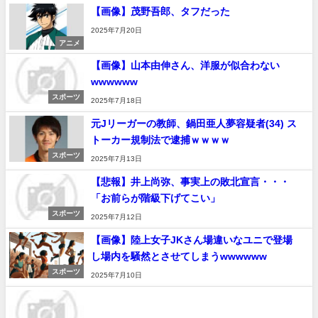
【画像】茂野吾郎、タフだった
2025年7月20日
アニメ
【画像】山本由伸さん、洋服が似合わない
wwwwww
スポーツ
2025年7月18日
元Jリーガーの教師、鍋田亜人夢容疑者(34) ス
トーカー規制法で逮捕ｗｗｗｗ
スポーツ
2025年7月13日
【悲報】井上尚弥、事実上の敗北宣言・・・
「お前らが階級下げてこい」
スポーツ
2025年7月12日
【画像】陸上女子JKさん場違いなユニで登場
し場内を騒然とさせてしまうwwwwww
スポーツ
2025年7月10日