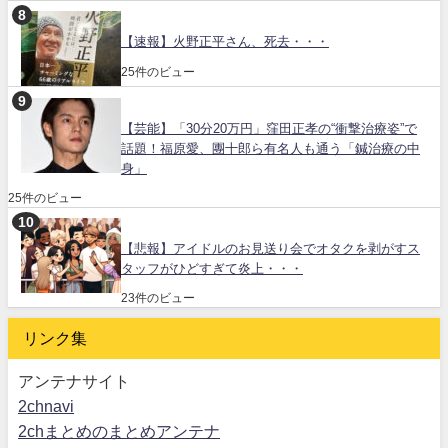
【速報】火野正平さん、死去・・・
25件のビュー
【芸能】「30分20万円」窪田正孝の“衝撃治療姿”で
話題！福原愛、團十郎ら有名人も通う「鍼治療の中
身」
25件のビュー
【悲報】アイドルのお見送り会でオタクを剥がすス
タッフがひどすぎて炎上・・・
23件のビュー
リンク集
アンテナサイト
2chnavi
2chまとめのまとめアンテナ