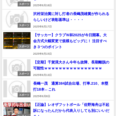
スポーツ
2025年6月18日
沢村栄治賞に対し打者の長嶋茂雄賞が作られる
らしいけど表彰基準は・・・・
スポーツ
2025年6月17日
【サッカー】クラブＷ杯2025が今日開幕。大
会方式大幅変更で規模もビッグに！ 注目すべ
き３つのポイント
スポーツ
2025年6月15日
【定期】千賀滉大さん今年も故障、長期離脱の
可能性ｗｗｗｗｗｗｗｗｗｗｗｗｗｗｗｗ
スポーツ
2025年6月13日
長嶋一茂 通算384試合出場、打率.210、本塁
打18本←これ
スポーツ
2025年6月8日
【正論】レオザフットボール「佐野海舟は不起
訴になったんだから代表入りしても別にいいだ