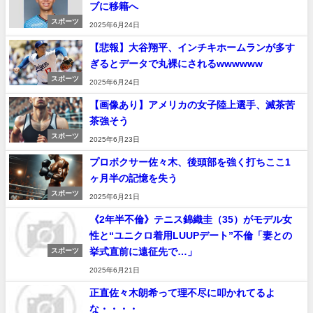
ブに移籍へ
スポーツ
2025年6月24日
【悲報】大谷翔平、インチキホームランが多す
ぎるとデータで丸裸にされるwwwwww
スポーツ
2025年6月24日
【画像あり】アメリカの女子陸上選手、滅茶苦
茶強そう
スポーツ
2025年6月23日
プロボクサー佐々木、後頭部を強く打ちここ1
ヶ月半の記憶を失う
スポーツ
2025年6月21日
《2年半不倫》テニス錦織圭（35）がモデル女
性と“ユニクロ着用LUUPデート”不倫「妻との
挙式直前に遠征先で…」
スポーツ
2025年6月21日
正直佐々木朗希って理不尽に叩かれてるよ
な・・・・