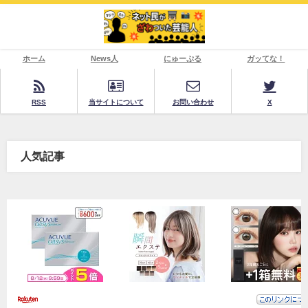
ホーム
News人
にゅーぷる
ガッてな！
RSS
当サイトについて
お問い合わせ
X
人気記事