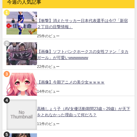
今週の人気記事
【衝撃】消えたサッカー日本代表選手は今!?「新宿
２丁目の目撃情報」
25件のビュー
【画像】ソフトバンクホークスの女性ファン「タカ
ガール」が可愛いwwwwwww
22件のビュー
【画像】今期アニメの美少女ｗｗｗｗ
14件のビュー
高橋しょう子（AV女優活動期間23歳～29歳）が天下
をとれなかった理由って何だろ？
11件のビュー