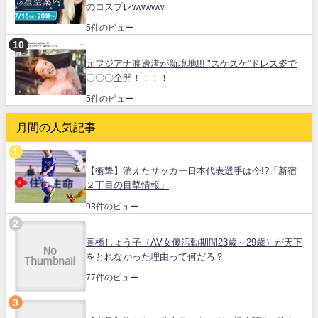
のコスプレwwwww
5件のビュー
元フジアナ渡邊渚が新境地!!! "スケスケ”ドレス姿で
〇〇〇全開！！！！
5件のビュー
月間の人気記事
【衝撃】消えたサッカー日本代表選手は今!?「新宿
２丁目の目撃情報」
93件のビュー
高橋しょう子（AV女優活動期間23歳～29歳）が天下
をとれなかった理由って何だろ？
77件のビュー