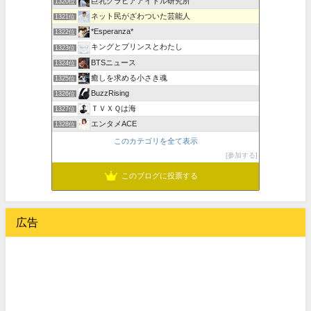
巨乳グラビアアイドル研究所
1320位
ネット民がざわついた芸能人
1321位
*Esperanza*
1322位
キングとプリンスとわたし
1323位
BTSニュース
1324位
癒しを求める小さき魂
1325位
BuzzRising
1326位
ＴＶＸＱは海
1327位
エンタメACE
1328位
このカテゴリを全て表示
参加する
このブログに投票する
広告