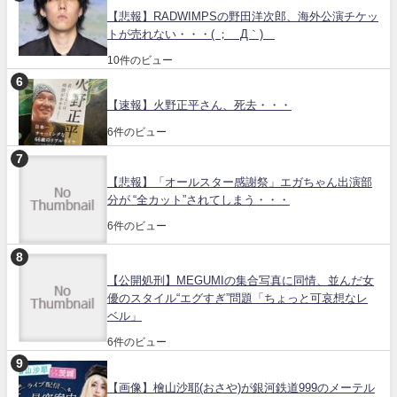
【悲報】RADWIMPSの野田洋次郎、海外公演チケッ
トが売れない・・・( ；´Д｀)
10件のビュー
【速報】火野正平さん、死去・・・
6件のビュー
【悲報】「オールスター感謝祭」エガちゃん出演部
分が “全カット”されてしまう・・・
6件のビュー
【公開処刑】MEGUMIの集合写真に同情、並んだ女
優のスタイル“エグすぎ”問題「ちょっと可哀想なレ
ベル」
6件のビュー
【画像】檜山沙耶(おさや)が銀河鉄道999のメーテル