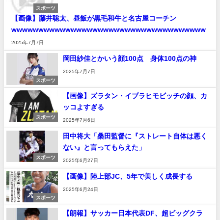
スポーツ
【画像】藤井聡太、昼飯が黒毛和牛と名古屋コーチン
wwwwwwwwwwwwwwwwwwwwwwwwwwwwwwwwwwww
2025年7月7日
岡田紗佳とかいう顔100点 身体100点の神
2025年7月7日
スポーツ
【画像】ズラタン・イブラヒモビッチの顔、カ
ッコよすぎる
スポーツ
2025年7月6日
田中将大「桑田監督に『ストレート自体は悪く
ない』と言ってもらえた」
スポーツ
2025年6月27日
【画像】陸上部JC、5年で美しく成長する
2025年6月24日
スポーツ
【朗報】サッカー日本代表DF、超ビッグクラ