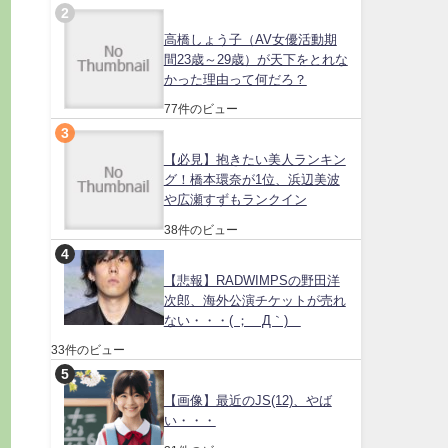
高橋しょう子（AV女優活動期
間23歳～29歳）が天下をとれな
かった理由って何だろ？
77件のビュー
【必見】抱きたい美人ランキン
グ！橋本環奈が1位、浜辺美波
や広瀬すずもランクイン
38件のビュー
【悲報】RADWIMPSの野田洋
次郎、海外公演チケットが売れ
ない・・・( ；´Д｀)
33件のビュー
【画像】最近のJS(12)、やば
い・・・