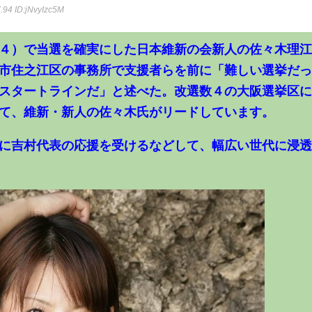
7.94
ID:jNvyIzc5M
４）で当選を確実にした日本維新の会新人の佐々木理
市住之江区の事務所で支援者らを前に「難しい選挙だ
スタートラインだ」と述べた。改選数４の大阪選挙区
て、維新・新人の佐々木氏がリードしています。
に吉村代表の応援を受けるなどして、幅広い世代に浸