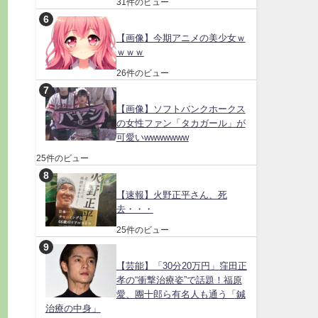
31件のビュー
【画像】今期アニメの美少女ｗ
ｗｗｗ
26件のビュー
【画像】ソフトバンクホークス
の女性ファン「タカガール」が
可愛いwwwwwww
25件のビュー
【速報】火野正平さん、死
去・・・
25件のビュー
【芸能】「30分20万円」窪田正
孝の“衝撃治療姿”で話題！福原
愛、團十郎ら有名人も通う「鍼
治療の中身」