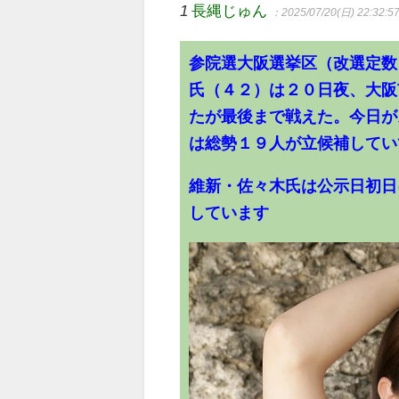
1
長縄じゅん
：2025/07/20(日) 22:32:5
参院選大阪選挙区（改選定数
氏（４２）は２０日夜、大阪
たが最後まで戦えた。今日が
は総勢１９人が立候補してい
維新・佐々木氏は公示日初日
しています