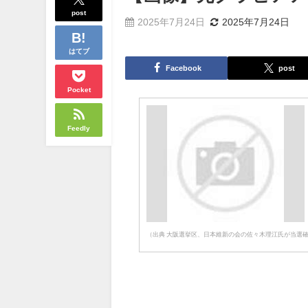
post
2025年7月24日
2025年7月24日
はてブ
Facebook
post
Pocket
Feedly
（出典 大阪選挙区、日本維新の会の佐々木理江氏が当選確実…元