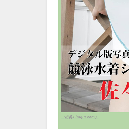
（出典 i.imgur.com）