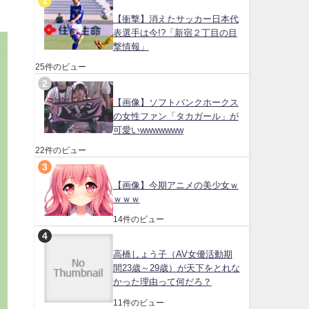
【衝撃】消えたサッカー日本代
表選手は今!?「新宿２丁目の目
撃情報」
江
25件のビュー
っ
に
【画像】ソフトバンクホークス
の女性ファン「タカガール」が
可愛いwwwwwww
透
22件のビュー
【画像】今期アニメの美少女ｗ
ｗｗｗ
14件のビュー
高橋しょう子（AV女優活動期
間23歳～29歳）が天下をとれな
かった理由って何だろ？
11件のビュー