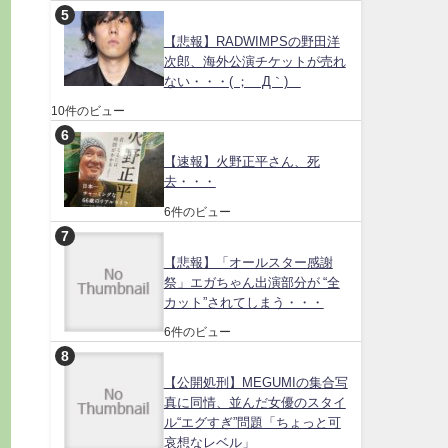
【悲報】RADWIMPSの野田洋
次郎、海外公演チケットが売れ
ない・・・( ；´Д｀)
10件のビュー
【速報】火野正平さん、死
去・・・
6件のビュー
【悲報】「オールスター感謝
祭」エガちゃん出演部分が “全
カット”されてしまう・・・
6件のビュー
【公開処刑】MEGUMIの集合写
真に同情、並んだ女優のスタイ
ル“エグすぎ”問題「ちょっと可
哀想なレベル」