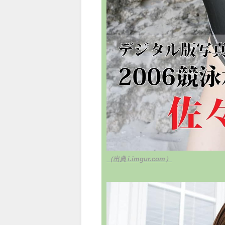
（出典 i.imgur.com）