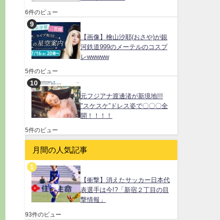
6件のビュー
【画像】檜山沙耶(おさや)が銀
河鉄道999のメーテルのコスプ
レwwwww
5件のビュー
元フジアナ渡邊渚が新境地!!!
"スケスケ”ドレス姿で〇〇〇全
開！！！！
5件のビュー
月間の人気記事
【衝撃】消えたサッカー日本代
表選手は今!?「新宿２丁目の目
撃情報」
93件のビュー