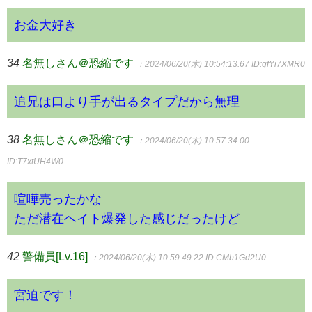
お金大好き
34
名無しさん＠恐縮です
：2024/06/20(木) 10:54:13.67
ID:gfYi7XMR0
追兄は口より手が出るタイプだから無理
38
名無しさん＠恐縮です
：2024/06/20(木) 10:57:34.00
ID:T7xtUH4W0
喧嘩売ったかな
ただ潜在ヘイト爆発した感じだったけど
42
警備員[Lv.16]
：2024/06/20(木) 10:59:49.22
ID:CMb1Gd2U0
宮迫です！