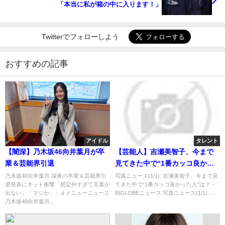
「本当に私が箱の中に入ります！」
Twitterでフォローしよう
おすすめの記事
アイドル
タレント
【闇深】乃木坂46向井葉月が卒
【芸能人】吉瀬美智子、今まで
業＆芸能界引退
見てきた中で“1番カッコ良かっ
た人”は？
乃木坂46向井葉月 深夜の卒業＆芸能界引
写真ニュース(1/1): 吉瀬美智子、今まで見
退発表にネット衝撃「想定外すぎて言葉が
てきた中で“1番カッコ良かった人”は？ -
出ない」「マジか」 - ｄメニューニュース
BIGLOBEニュース 写真ニュース(1/1): ...
乃木坂46向井葉月...