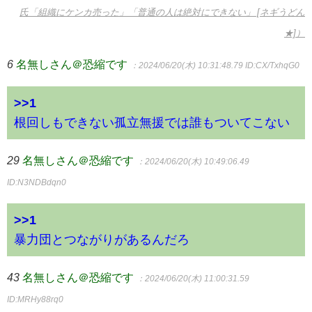
氏「組織にケンカ売った」「普通の人は絶対にできない」 [ネギうどん
★]）
6
名無しさん＠恐縮です
：2024/06/20(木) 10:31:48.79
ID:CX/TxhqG0
>>1
根回しもできない孤立無援では誰もついてこない
29
名無しさん＠恐縮です
：2024/06/20(木) 10:49:06.49
ID:N3NDBdqn0
>>1
暴力団とつながりがあるんだろ
43
名無しさん＠恐縮です
：2024/06/20(木) 11:00:31.59
ID:MRHy88rq0