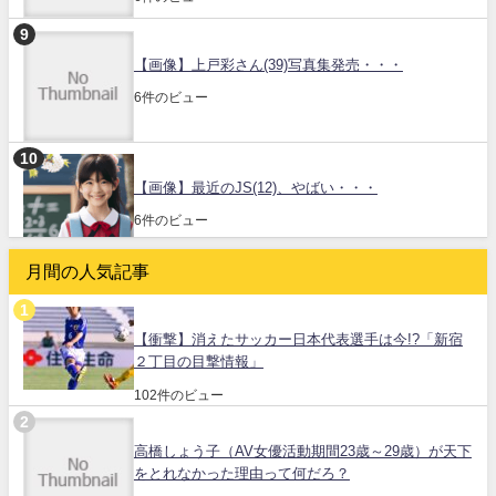
【画像】上戸彩さん(39)写真集発売・・・
6件のビュー
【画像】最近のJS(12)、やばい・・・
6件のビュー
月間の人気記事
【衝撃】消えたサッカー日本代表選手は今!?「新宿
２丁目の目撃情報」
102件のビュー
高橋しょう子（AV女優活動期間23歳～29歳）が天下
をとれなかった理由って何だろ？