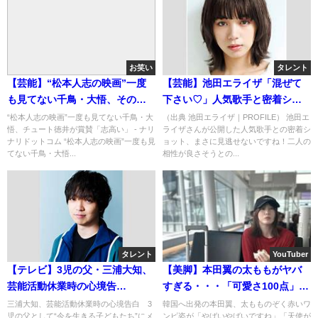
お笑い
タレント
【芸能】“松本人志の映画”一度
【芸能】池田エライザ「混ぜて
も見てない千鳥・大悟、その理
下さい♡」人気歌手と密着ショ
由にチュート徳井が賞賛「志高
ットに「相性が良さそう」と話
“松本人志の映画”一度も見てない千鳥・大
（出典 池田エライザ｜PROFILE） 池田エ
悟、チュート徳井が賞賛「志高い」 - ナリ
ライザさんが公開した人気歌手との密着シ
い」
題
ナリドットコム “松本人志の映画”一度も見
ョット、まさに見逃せないですね！二人の
てない千鳥・大悟...
相性が良さそうとの...
タレント
YouTuber
【テレビ】3児の父・三浦大知、
【美脚】本田翼の太ももがヤバ
芸能活動休業時の心境告
すぎる・・・「可愛さ100点」(*ﾟ
白・・・
▽ﾟ*)
三浦大知、芸能活動休業時の心境告白 3
韓国へ出発の本田翼、太もものぞく赤いワ
児の父として“今を生きる子どもたち”にメ
ンピ姿が「やばいやばいですね」「天使が