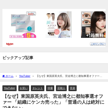
ピックアップ記事
ホーム
YouTuber
【なぜ】東国原英夫氏、宮迫博之に都知事選オファー
「組織にケンカ売った」「普通の人は絶対にできない」
YouTuber
お笑い
タレント
俳優
芸能人
音楽
【なぜ】東国原英夫氏、宮迫博之に都知事選オフ
ァー 「組織にケンカ売った」「普通の人は絶対に
できない」