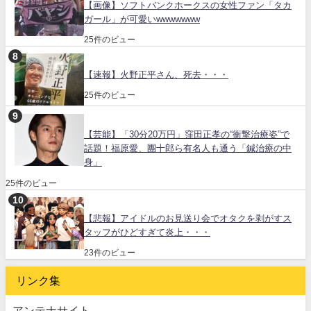
【画像】ソフトバンクホークスの女性ファン「タカ
ガール」が可愛いwwwwwww
25件のビュー
【速報】火野正平さん、死去・・・
25件のビュー
【芸能】「30分20万円」窪田正孝の“衝撃治療姿”で
話題！福原愛、團十郎ら有名人も通う「鍼治療の中
身」
25件のビュー
【悲報】アイドルのお見送り会でオタクを剥がすス
タッフがひどすぎて炎上・・・
23件のビュー
リンク集
アンテナサイト