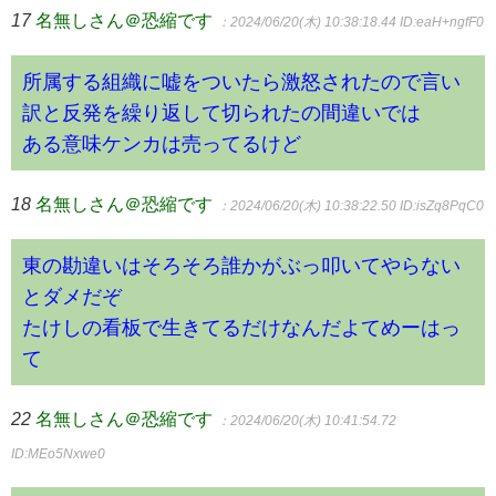
17
名無しさん＠恐縮です
：2024/06/20(木) 10:38:18.44
ID:eaH+ngfF0
所属する組織に嘘をついたら激怒されたので言い
訳と反発を繰り返して切られたの間違いでは
ある意味ケンカは売ってるけど
18
名無しさん＠恐縮です
：2024/06/20(木) 10:38:22.50
ID:isZq8PqC0
東の勘違いはそろそろ誰かがぶっ叩いてやらない
とダメだぞ
たけしの看板で生きてるだけなんだよてめーはっ
て
22
名無しさん＠恐縮です
：2024/06/20(木) 10:41:54.72
ID:MEo5Nxwe0