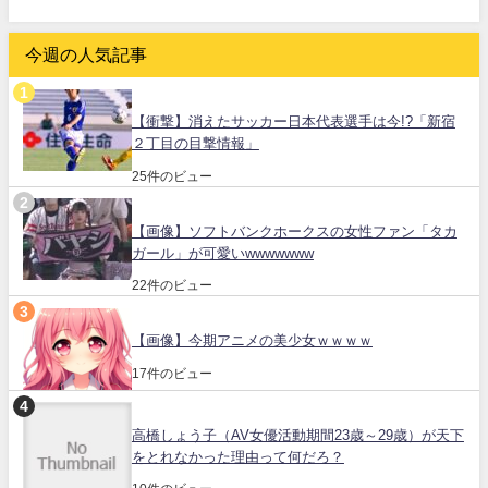
今週の人気記事
【衝撃】消えたサッカー日本代表選手は今!?「新宿
２丁目の目撃情報」
25件のビュー
【画像】ソフトバンクホークスの女性ファン「タカ
ガール」が可愛いwwwwwww
22件のビュー
【画像】今期アニメの美少女ｗｗｗｗ
17件のビュー
高橋しょう子（AV女優活動期間23歳～29歳）が天下
をとれなかった理由って何だろ？