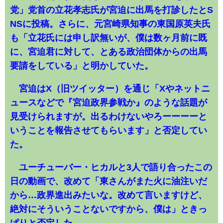
党」党首の立花孝志氏が宮迫に出馬を打診したとS
NSに投稿。さらに、元宮崎県知事の東国原英夫氏
も「立花氏には申し訳無いが、僕は数ヶ月前に既
に、宮迫君に対して、とある政治団体からの出馬
要請をしている」と明かしていた。
宮迫はX（旧ツイッター）を通じ「Xやネットニ
ュースなどで『宮迫政界参戦か』のような話題が
見受けられますが。出るわけないやろーーーーと
いうことを報告させてもらいます」と否定してい
た。
ユーチューバー・ヒカルと3人で語り合ったこの
日の動画で、改めて「東さんがまた火に油注いだ
から…政界進出みたいな。改めて言いますけど、
絶対にそういうことないですから、僕は」ときっ
ぱりと否定した。