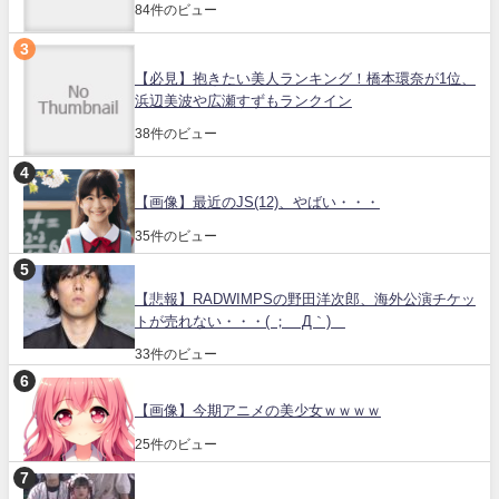
84件のビュー
【必見】抱きたい美人ランキング！橋本環奈が1位、
浜辺美波や広瀬すずもランクイン
38件のビュー
【画像】最近のJS(12)、やばい・・・
35件のビュー
【悲報】RADWIMPSの野田洋次郎、海外公演チケッ
トが売れない・・・( ；´Д｀)
33件のビュー
【画像】今期アニメの美少女ｗｗｗｗ
25件のビュー