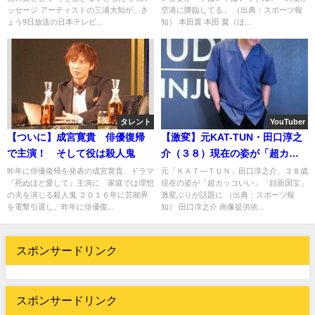
ッセージ アーティストの三浦大知が、き
空港に降臨してる」 （出典：スポーツ報
ょう9日放送の日本テレビ...
知） 本田翼 本田 翼（ほ...
タレント
YouTuber
【ついに】成宮寛貴 俳優復帰
【激変】元KAT-TUN・田口淳之
で主演！ そして役は殺人鬼
介（３８）現在の姿が「超カッ
コいい」「顔面国宝」・・・
昨年に俳優復帰を発表の成宮寛貴、ドラマ
元「ＫＡＴ―ＴＵＮ」田口淳之介、３８歳
『死ぬほど愛して』主演に 家庭では理想
現在の姿が「超カッコいい」「顔面国宝」
の夫を演じる殺人鬼 ２０１６年に芸能界
激変ぶりが話題に （出典：スポーツ報
を電撃引退し、昨年に俳優復...
知） 田口淳之介 画像提供依...
スポンサードリンク
スポンサードリンク