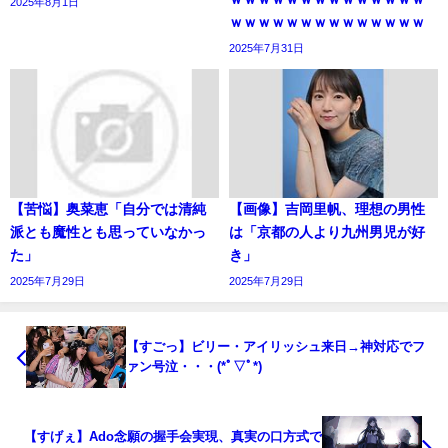
2025年8月1日
ｗｗｗｗｗｗｗｗｗｗｗｗｗｗ
2025年7月31日
【苦悩】奥菜恵「自分では清純
【画像】吉岡里帆、理想の男性
派とも魔性とも思っていなかっ
は「京都の人より九州男児が好
た」
き」
2025年7月29日
2025年7月29日
【すごっ】ビリー・アイリッシュ来日→神対応でフ
ァン号泣・・・(*ﾟ▽ﾟ*)
【すげぇ】Ado念願の握手会実現、真実の口方式で