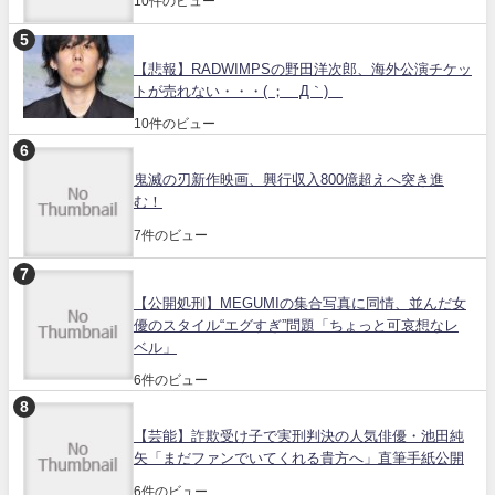
10件のビュー
【悲報】RADWIMPSの野田洋次郎、海外公演チケッ
トが売れない・・・( ；´Д｀)
10件のビュー
鬼滅の刃新作映画、興行収入800億超えへ突き進
む！
7件のビュー
【公開処刑】MEGUMIの集合写真に同情、並んだ女
優のスタイル“エグすぎ”問題「ちょっと可哀想なレ
ベル」
6件のビュー
【芸能】詐欺受け子で実刑判決の人気俳優・池田純
矢「まだファンでいてくれる貴方へ」直筆手紙公開
6件のビュー