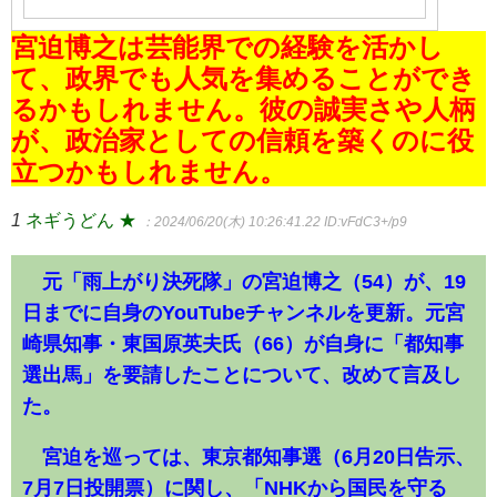
宮迫博之は芸能界での経験を活かし
て、政界でも人気を集めることができ
るかもしれません。彼の誠実さや人柄
が、政治家としての信頼を築くのに役
立つかもしれません。
1
ネギうどん ★
：2024/06/20(木) 10:26:41.22
ID:vFdC3+/p9
元「雨上がり決死隊」の宮迫博之（54）が、19
日までに自身のYouTubeチャンネルを更新。元宮
崎県知事・東国原英夫氏（66）が自身に「都知事
選出馬」を要請したことについて、改めて言及し
た。
宮迫を巡っては、東京都知事選（6月20日告示、
7月7日投開票）に関し、「NHKから国民を守る