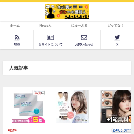
ホーム
News人
にゅーぷる
ガッてな！
RSS
当サイトについて
お問い合わせ
X
人気記事