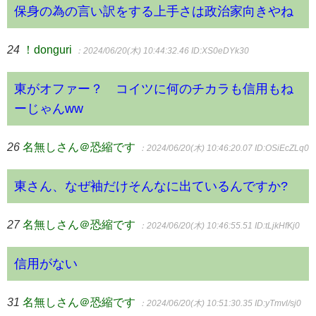
保身の為の言い訳をする上手さは政治家向きやね
24
！donguri
：2024/06/20(木) 10:44:32.46
ID:XS0eDYk30
東がオファー？ コイツに何のチカラも信用もね
ーじゃんww
26
名無しさん＠恐縮です
：2024/06/20(木) 10:46:20.07
ID:OSiEcZLq0
東さん、なぜ袖だけそんなに出ているんですか?
27
名無しさん＠恐縮です
：2024/06/20(木) 10:46:55.51
ID:tLjkHfKj0
信用がない
31
名無しさん＠恐縮です
：2024/06/20(木) 10:51:30.35
ID:yTmvl/sj0