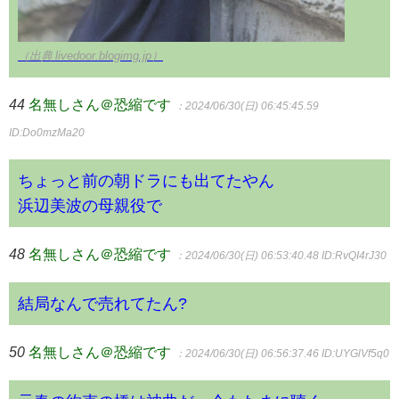
（出典 livedoor.blogimg.jp）
44
名無しさん＠恐縮です
：2024/06/30(日) 06:45:45.59
ID:Do0mzMa20
ちょっと前の朝ドラにも出てたやん
浜辺美波の母親役で
48
名無しさん＠恐縮です
：2024/06/30(日) 06:53:40.48
ID:RvQI4rJ30
結局なんで売れてたん?
50
名無しさん＠恐縮です
：2024/06/30(日) 06:56:37.46
ID:UYGlVf5q0