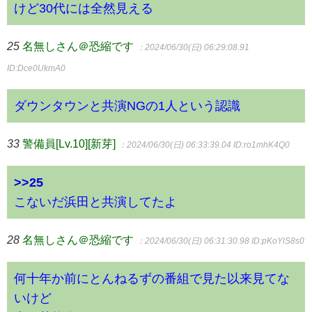
けど30代には全然見える
25
名無しさん＠恐縮です
：2024/06/30(日) 06:29:08.91
ID:Dce0UkmA0
ダウンタウンと共演NGの1人という認識
33
警備員[Lv.10][新芽]
：2024/06/30(日) 06:33:39.04
ID:ro1mhK4Q0
>>25
こないだ浜田と共演してたよ
28
名無しさん＠恐縮です
：2024/06/30(日) 06:31:30.98
ID:pKoYlS8s0
何十年か前にとんねるずの番組で見た以来見てな
いけど