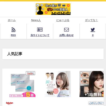
ホーム
News人
にゅーぷる
ガッてな！
RSS
当サイトについて
お問い合わせ
X
人気記事