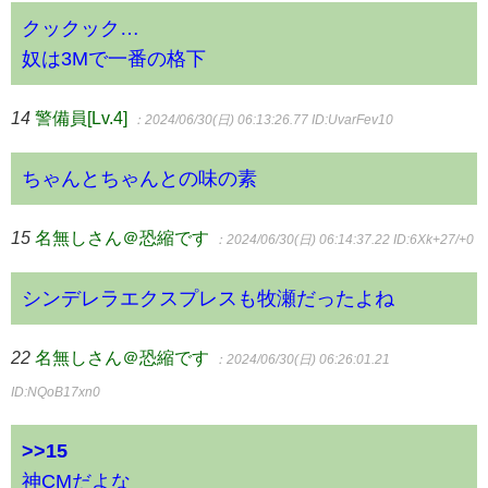
クックック…
奴は3Mで一番の格下
14
警備員[Lv.4]
：2024/06/30(日) 06:13:26.77
ID:UvarFev10
ちゃんとちゃんとの味の素
15
名無しさん＠恐縮です
：2024/06/30(日) 06:14:37.22
ID:6Xk+27/+0
シンデレラエクスプレスも牧瀬だったよね
22
名無しさん＠恐縮です
：2024/06/30(日) 06:26:01.21
ID:NQoB17xn0
>>15
神CMだよな