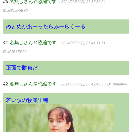
38
名無しさん＠恐縮です
：2024/06/30(日) 06:37:30.24
ID:zGNsw5BY0
めとめがあーったらみーらくーる
41
名無しさん＠恐縮です
：2024/06/30(日) 06:41:11.51
ID:kSBLkEDk0
正面で勝負だ
42
名無しさん＠恐縮です
：2024/06/30(日) 06:42:48.33
ID:+b0ael8A0
若い頃の牧瀬里穂