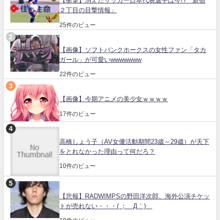
【衝撃】消えたサッカー日本代表選手は今!?「新宿
２丁目の目撃情報」
25件のビュー
【画像】ソフトバンクホークスの女性ファン「タカ
ガール」が可愛いwwwwwww
22件のビュー
【画像】今期アニメの美少女ｗｗｗｗ
17件のビュー
高橋しょう子（AV女優活動期間23歳～29歳）が天下
をとれなかった理由って何だろ？
10件のビュー
【悲報】RADWIMPSの野田洋次郎、海外公演チケッ
トが売れない・・・( ；´Д｀)