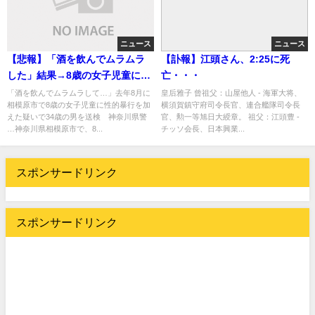
ニュース
ニュース
【悲報】「酒を飲んでムラムラ
【訃報】江頭さん、2:25に死
した」結果→8歳の女子児童に性
亡・・・
的暴行・・・
「酒を飲んでムラムラして…」去年8月に
皇后雅子 曾祖父：山屋他人 - 海軍大将、
相模原市で8歳の女子児童に性的暴行を加
横須賀鎮守府司令長官、連合艦隊司令長
えた疑いで34歳の男を送検 神奈川県警
官、勲一等旭日大綬章。 祖父：江頭豊 -
…神奈川県相模原市で、8...
チッソ会長、日本興業...
スポンサードリンク
スポンサードリンク