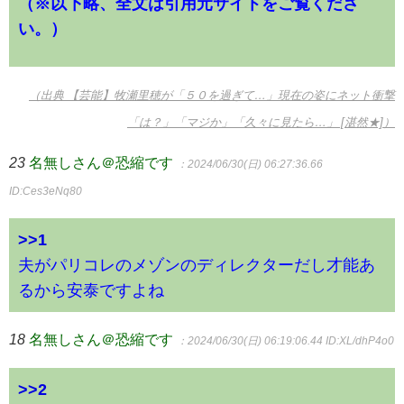
（※以下略、全文は引用元サイトをご覧くださ
い。）
（出典 【芸能】牧瀬里穂が「５０を過ぎて…」現在の姿にネット衝撃
「は？」「マジか」「久々に見たら…」 [湛然★]）
23
名無しさん＠恐縮です
：2024/06/30(日) 06:27:36.66
ID:Ces3eNq80
>>1
夫がパリコレのメゾンのディレクターだし才能あ
るから安泰ですよね
18
名無しさん＠恐縮です
：2024/06/30(日) 06:19:06.44
ID:XL/dhP4o0
>>2