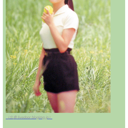
（出典 livedoor.blogimg.jp）