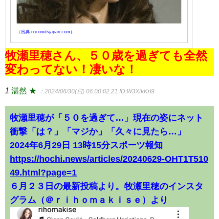
（出典 coconutsjapan.com）
牧瀬里穂さん、５０歳を過ぎても全然
変わってない！凄いな！
1
湛然 ★
：2024/06/30(日) 06:00:02.21
ID:W3XikKrI9
牧瀬里穂が「５０を過ぎて…」現在の姿にネット
衝撃「は？」「マジか」「久々に見たら…」
2024年6月29日 13時15分スポーツ報知
https://hochi.news/articles/20240629-OHT1T510
49.html?page=1
６月２３日の最新投稿より。牧瀬里穂のインスタ
グラム（＠ｒｉｈｏｍａｋｉｓｅ）より