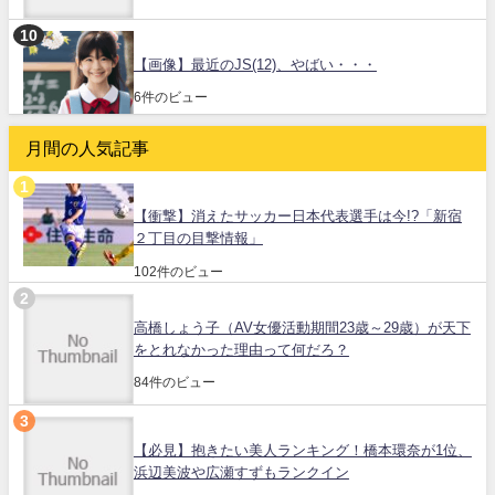
【画像】最近のJS(12)、やばい・・・
6件のビュー
月間の人気記事
【衝撃】消えたサッカー日本代表選手は今!?「新宿
２丁目の目撃情報」
102件のビュー
高橋しょう子（AV女優活動期間23歳～29歳）が天下
をとれなかった理由って何だろ？
84件のビュー
【必見】抱きたい美人ランキング！橋本環奈が1位、
浜辺美波や広瀬すずもランクイン