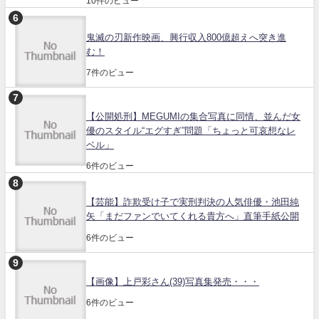
10件のビュー
鬼滅の刃新作映画、興行収入800億超えへ突き進
む！
7件のビュー
【公開処刑】MEGUMIの集合写真に同情、並んだ女
優のスタイル“エグすぎ”問題「ちょっと可哀想なレ
ベル」
6件のビュー
【芸能】詐欺受け子で実刑判決の人気俳優・池田純
矢「まだファンでいてくれる貴方へ」直筆手紙公開
6件のビュー
【画像】上戸彩さん(39)写真集発売・・・
6件のビュー