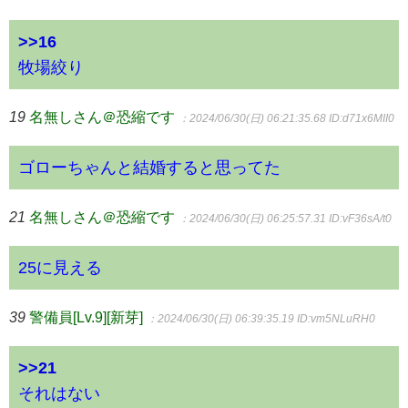
>>16
牧場絞り
19
名無しさん＠恐縮です
：2024/06/30(日) 06:21:35.68
ID:d71x6MII0
ゴローちゃんと結婚すると思ってた
21
名無しさん＠恐縮です
：2024/06/30(日) 06:25:57.31
ID:vF36sA/t0
25に見える
39
警備員[Lv.9][新芽]
：2024/06/30(日) 06:39:35.19
ID:vm5NLuRH0
>>21
それはない