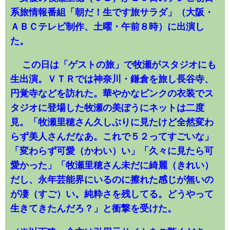
系旅情報番組「朝だ！生です旅サラダ」（大阪・
ＡＢＣテレビ制作、土曜・午前８時）に出演し
た。
この日は「ゲストの旅」で牧瀬がスタジオにも
生出演。ＶＴＲでは神奈川・鎌倉を旅し長谷寺、
円覚寺などを訪れた。華やかなピンクの衣装でス
タジオに登場した牧瀬の美ぼうにネットは二度
見。「牧瀬里穂さん久しぶりに見たけど全然変わ
らず美人さんだなあ。これで５２ってすごいな」
「変わらず可愛（かわい）い」「久々に見たら可
愛かった」「牧瀬里穂さん未だに綺麗（きれい）
だし、永年芸能界にいるのに擦れた感じが無いの
が凄（すご）い。純粋さを残してる。どうやって
生きてきたんだろ？」と衝撃を受けた。