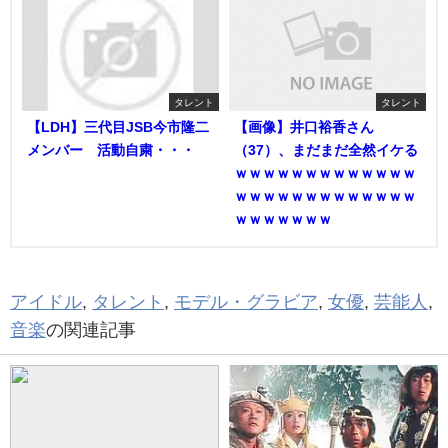
タレント
タレント
【LDH】三代目JSB今市隆二
【画像】井口裕香さん
メンバー 活動自粛・・・
（37）、まだまだ全然イケる
ｗｗｗｗｗｗｗｗｗｗｗｗｗ
ｗｗｗｗｗｗｗｗｗｗｗｗｗ
ｗｗｗｗｗｗｗ
アイドル
,
タレント
,
モデル・グラビア
,
女優
,
芸能人
,
音楽
の関連記事