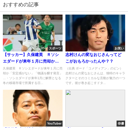
おすすめの記事
スポーツ
お笑い
【サッカー】久保建英 Ｒソシ
志村けんの変なおじさんってど
エダードが来年１月に売却か
こがおもろかったんや？？
「安定感がない」「物議を醸す
久保建英 Ｒソシエダードが来年１月に売
（出典 ボード「コメディアン」のピン）
却か「安定感がない」「物議を醸す発言」
志村けんの変なおじさんは、独特のキャラ
発言」
…・ソシエダードが来年1月に解禁となる
クターとそのコミカルな言動が魅力の一つ
冬の移籍市場で所属する日...
です。彼が巻き起こすドタ...
YouTuber
俳優