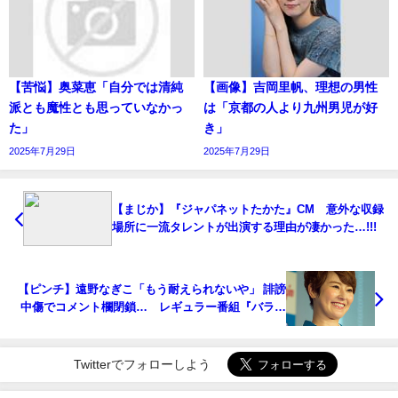
【苦悩】奥菜恵「自分では清純
【画像】吉岡里帆、理想の男性
派とも魔性とも思っていなかっ
は「京都の人より九州男児が好
た」
き」
2025年7月29日
2025年7月29日
【まじか】『ジャパネットたかた』CM 意外な収録
場所に一流タレントが出演する理由が凄かった…!!!
【ピンチ】遠野なぎこ「もう耐えられないや」 誹謗
中傷でコメント欄閉鎖… レギュラー番組『バラい
ろダンディ』も9月終了報道…
Twitterでフォローしよう