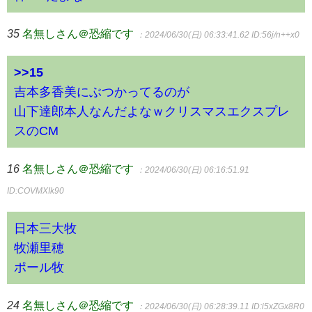
35
名無しさん＠恐縮です
：2024/06/30(日) 06:33:41.62
ID:56j/n++x0
>>15
吉本多香美にぶつかってるのが
山下達郎本人なんだよなｗクリスマスエクスプレ
スのCM
16
名無しさん＠恐縮です
：2024/06/30(日) 06:16:51.91
ID:COVMXIk90
日本三大牧
牧瀬里穂
ポール牧
24
名無しさん＠恐縮です
：2024/06/30(日) 06:28:39.11
ID:i5xZGx8R0