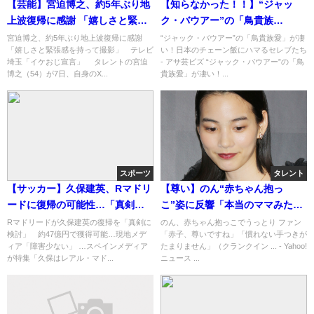
【芸能】宮迫博之、約5年ぶり地
【知らなかった！！】“ジャッ
上波復帰に感謝 「嬉しさと緊張
ク・バウアー”の「鳥貴族
感を持って撮影」
愛」！！日本のチェーン飯にハ
宮迫博之、約5年ぶり地上波復帰に感謝
“ジャック・バウアー”の「鳥貴族愛」が凄
「嬉しさと緊張感を持って撮影」 テレビ
い！日本のチェーン飯にハマるセレブたち
マるセレブたち・・・
埼玉「イケおじ宣言」 タレントの宮迫
- アサ芸ビズ “ジャック・バウアー”の「鳥
博之（54）が7日、自身のX...
貴族愛」が凄い！...
スポーツ
タレント
【サッカー】久保建英、Rマドリ
【尊い】のん“赤ちゃん抱っ
ードに復帰の可能性…「真剣に
こ”姿に反響「本当のママみた
検討」！！！！！
い」・・・(*ﾟ▽ﾟ*)
Rマドリードが久保建英の復帰を「真剣に
のん、赤ちゃん抱っこでうっとり ファン
検討」 約47億円で獲得可能…現地メデ
「赤子、尊いですね」「慣れない手つきが
ィア「障害少ない」 …スペインメディア
たまりません」（クランクイン ... - Yahoo!
が特集「久保はレアル・マド...
ニュース ...