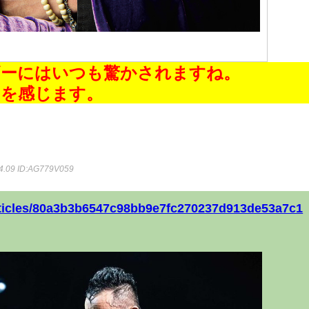
ギーにはいつも驚かされますね。
力を感じます。
4.09
ID:AG779V059
articles/80a3b3b6547c98bb9e7fc270237d913de53a7c1