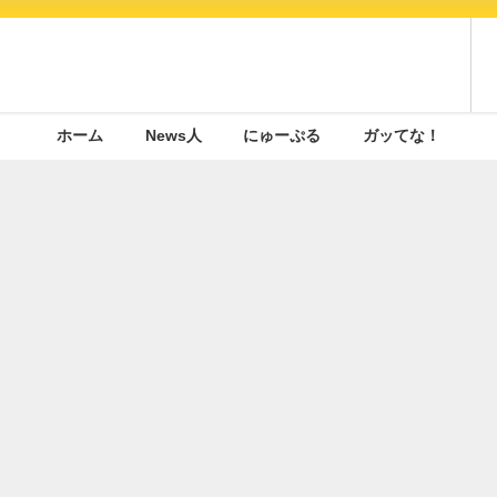
ホーム
News人
にゅーぷる
ガッてな！