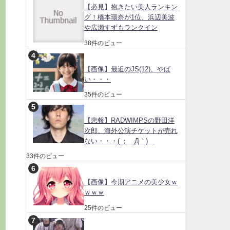
【必見】抱きたい美人ランキン
グ！橋本環奈が1位、浜辺美波
や広瀬すずもランクイン
38件のビュー
【画像】最近のJS(12)、やば
い・・・
35件のビュー
【悲報】RADWIMPSの野田洋
次郎、海外公演チケットが売れ
ない・・・( ；´Д｀)
33件のビュー
【画像】今期アニメの美少女ｗ
ｗｗｗ
25件のビュー