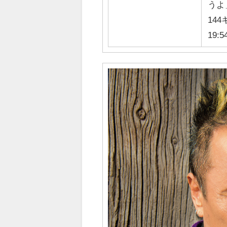
うよ
144
19:5