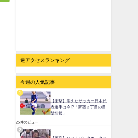
逆アクセスランキング
今週の人気記事
【衝撃】消えたサッカー日本代
表選手は今!?「新宿２丁目の目
撃情報」
25件のビュー