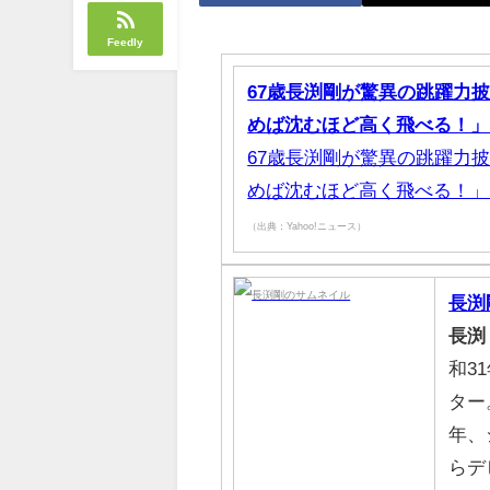
Feedly
67歳長渕剛が驚異の跳躍力
めば沈むほど高く飛べる！」（西ス
67歳長渕剛が驚異の跳躍力
めば沈むほど高く飛べる！」（西
（出典：Yahoo!ニュース）
長渕
長渕
和3
ター。
年、
らデ