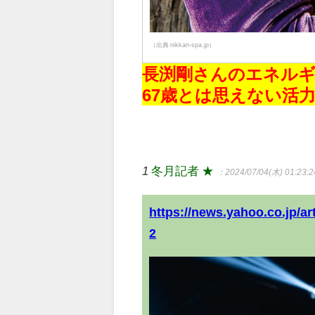
（出典 nikkan-spa.jp）
長渕剛さんのエネル
67歳とは思えない活
1
冬月記者 ★
：2024/07/04(木) 01:23:2
https://news.yahoo.co.jp/
2