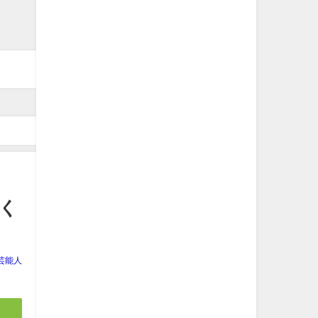
く
芸能人