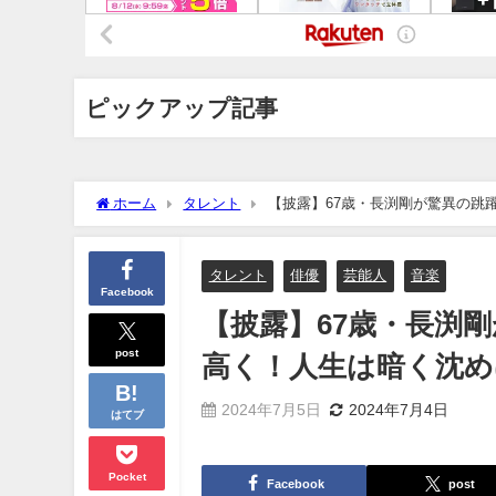
ピックアップ記事
ホーム
タレント
【披露】67歳・長渕剛が驚異の跳
タレント
俳優
芸能人
音楽
Facebook
【披露】67歳・長渕
post
高く！人生は暗く沈め
2024年7月5日
2024年7月4日
はてブ
Pocket
Facebook
post