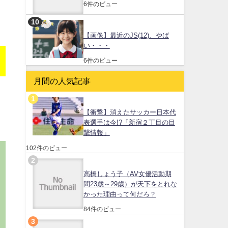
6件のビュー
【画像】最近のJS(12)、やば
い・・・
6件のビュー
月間の人気記事
【衝撃】消えたサッカー日本代
表選手は今!?「新宿２丁目の目
撃情報」
102件のビュー
高橋しょう子（AV女優活動期
間23歳～29歳）が天下をとれな
かった理由って何だろ？
84件のビュー