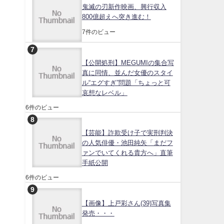
鬼滅の刃新作映画、興行収入
800億超えへ突き進む！
7件のビュー
【公開処刑】MEGUMIの集合写
真に同情、並んだ女優のスタイ
ル“エグすぎ”問題「ちょっと可
哀想なレベル」
6件のビュー
【芸能】詐欺受け子で実刑判決
の人気俳優・池田純矢「まだフ
ァンでいてくれる貴方へ」直筆
手紙公開
6件のビュー
【画像】上戸彩さん(39)写真集
発売・・・