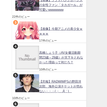
【画像】ソフトバンクホークス
の女性ファン「タカガール」が
可愛いwwwwwww
22件のビュー
【画像】今期アニメの美少女ｗ
ｗｗｗ
17件のビュー
高橋しょう子（AV女優活動期
間23歳～29歳）が天下をとれな
かった理由って何だろ？
10件のビュー
【悲報】RADWIMPSの野田洋
次郎、海外公演チケットが売れ
ない・・・( ；´Д｀)
10件のビュー