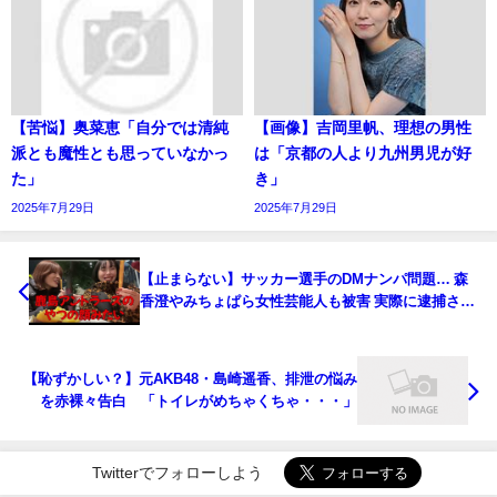
【苦悩】奥菜恵「自分では清純
【画像】吉岡里帆、理想の男性
派とも魔性とも思っていなかっ
は「京都の人より九州男児が好
た」
き」
2025年7月29日
2025年7月29日
【止まらない】サッカー選手のDMナンパ問題… 森
香澄やみちょぱら女性芸能人も被害 実際に逮捕され
た選手も∑(ﾟДﾟ)
【恥ずかしい？】元AKB48・島崎遥香、排泄の悩み
を赤裸々告白 「トイレがめちゃくちゃ・・・」
Twitterでフォローしよう