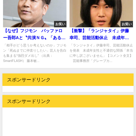
お笑い
お笑い
【なぜ】フジモン バッファロ
【衝撃】「ランジャタイ」伊藤
ー吾郎Aと〝共演ＮＧ〟「あるく
幸司、芸能活動休止 未成年女
だりで…」
性と不適切な関係・・・
「相手がどう思うか考えないのか」フジモ
「ランジャタイ」伊藤幸司、芸能活動休止
ン「死ぬまでに仲直りしたい」芸人を告白
を発表 未成年女性と不適切な関係「本当
も集まる“強烈ダメ出し” （出典：
に申し訳ございません」【コメント全文】
SmartFLASH） 藤本敏...
芸能事務所「グレープカ...
スポンサードリンク
スポンサードリンク