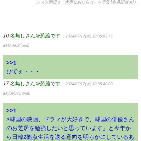
ンスタ開設＆「大事なお知らせ」を予告 [冬月記者★]）
10
名無しさん＠恐縮です
：2024/07/17(水) 18:35:03.76
ID:NcEkShom0
>>1
ひでぇ・・・
17
名無しさん＠恐縮です
：2024/07/17(水) 18:35:48.00
ID:7JyCsUWm0
>>1
>韓国の映画、ドラマが大好きで、韓国の俳優さん
のお芝居を勉強したいと思っています」と今年か
ら日韓2拠点生活を送る意向を明らかにしているあ