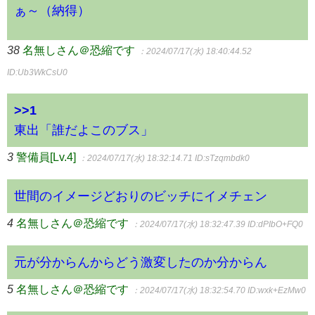
ぁ～（納得）
38
名無しさん＠恐縮です
：2024/07/17(水) 18:40:44.52
ID:Ub3WkCsU0
>>1
東出「誰だよこのブス」
3
警備員[Lv.4]
：2024/07/17(水) 18:32:14.71
ID:sTzqmbdk0
世間のイメージどおりのビッチにイメチェン
4
名無しさん＠恐縮です
：2024/07/17(水) 18:32:47.39
ID:dPIbO+FQ0
元が分からんからどう激変したのか分からん
5
名無しさん＠恐縮です
：2024/07/17(水) 18:32:54.70
ID:wxk+EzMw0