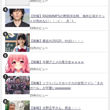
38件のビュー
【悲報】RADWIMPSの野田洋次郎、海外公演チケッ
トが売れない・・・( ；´Д｀)
33件のビュー
【画像】最近のJS(12)、やばい・・・
31件のビュー
【画像】今期アニメの美少女ｗｗｗｗ
26件のビュー
【画像】ソフトバンクホークスの女性ファン「タカ
ガール」が可愛いwwwwwww
25件のビュー
【速報】火野正平さん、死去・・・