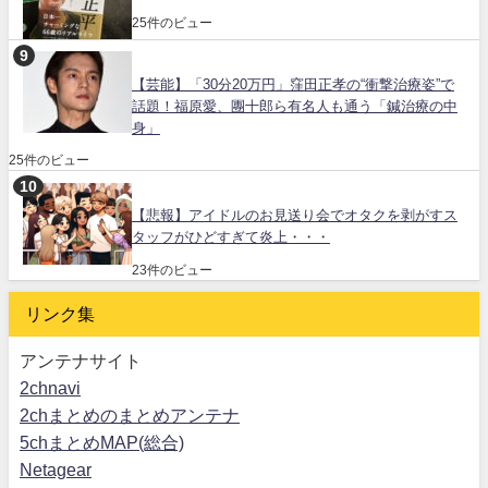
25件のビュー
【芸能】「30分20万円」窪田正孝の“衝撃治療姿”で
話題！福原愛、團十郎ら有名人も通う「鍼治療の中
身」
25件のビュー
【悲報】アイドルのお見送り会でオタクを剥がすス
タッフがひどすぎて炎上・・・
23件のビュー
リンク集
アンテナサイト
2chnavi
2chまとめのまとめアンテナ
5chまとめMAP(総合)
Netagear