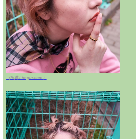
（出典 i.imgur.com）