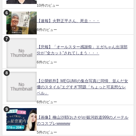
10件のビュー
【速報】火野正平さん、死去・・・
6件のビュー
【悲報】「オールスター感謝祭」エガちゃん出演部
分が “全カット”されてしまう・・・
6件のビュー
【公開処刑】MEGUMIの集合写真に同情、並んだ女
優のスタイル“エグすぎ”問題「ちょっと可哀想なレ
ベル」
6件のビュー
【画像】檜山沙耶(おさや)が銀河鉄道999のメーテル
のコスプレwwwww
5件のビュー