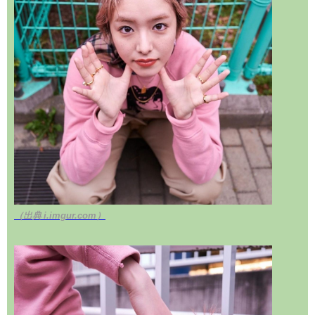
（出典 i.imgur.com）