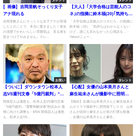
タレント
タレント
〚画像〛吉岡里帆そっくり女子
【大人】｢大学合格は芸能人のコ
アナ現れる
ネ｣の指摘に鈴木福(20)｢気持ちは
わからなくないけど｣｢論文を書
吉岡里帆さんにそっくりな女子アナが登場
「大学合格は芸能人のコネだろ」の指摘に
したとのことで、本当に驚きました！彼女
鈴木福（20）「気持ちはわからなくない
くとか誰でもできるようなこと
の清楚でかわいらしい雰囲気は、見る者を
けど」誰にも言わなかった心境語る ... -
をやるのではなく…｣
惹きつけてやみません。テレ...
Yahoo!ニュー...
お笑い
タレント
【ついに】ダウンタウン松本人
【心配】女優の山本美月さんと
志VS週刊文春「5億円裁判」“電
麻生祐未さんが撮影中に照明落
撃和解決着”か 復帰に向けた調整
下しケガ・・・
関係芸人は激怒も…松本人志VS週刊文春
【独自】女優の山本美月さんと麻生祐未さ
「5億円裁判」“電撃和解決着”秒読みか 復
んがドラマ撮影中に照明落下しケガ 山本
も…
帰に向けた調整も - MSN 関係芸人は激怒
さんが頭切り麻生さんが首の打撲も軽傷
も…松本人志VS...
…女優の山本美月さんと麻生...