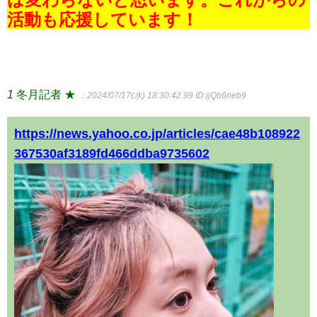
活動も応援しています！
1
冬月記者 ★
：2024/07/17(水) 18:30:42.99
ID:ijQb6neb9
https://news.yahoo.co.jp/articles/cae48b108922
367530af3189fd466ddba9735602