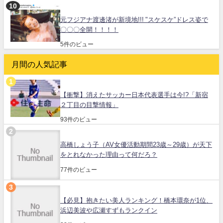
元フジアナ渡邊渚が新境地!!! "スケスケ”ドレス姿で
〇〇〇全開！！！！
5件のビュー
月間の人気記事
【衝撃】消えたサッカー日本代表選手は今!?「新宿
２丁目の目撃情報」
93件のビュー
高橋しょう子（AV女優活動期間23歳～29歳）が天下
をとれなかった理由って何だろ？
77件のビュー
【必見】抱きたい美人ランキング！橋本環奈が1位、
浜辺美波や広瀬すずもランクイン