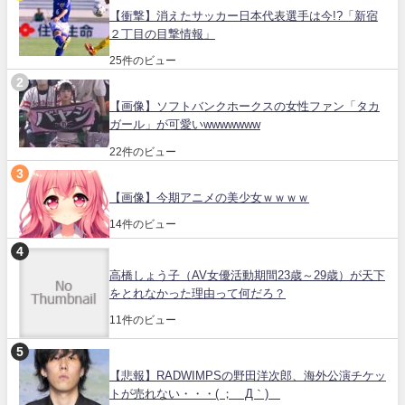
【衝撃】消えたサッカー日本代表選手は今!?「新宿
２丁目の目撃情報」
25件のビュー
【画像】ソフトバンクホークスの女性ファン「タカ
ガール」が可愛いwwwwwww
22件のビュー
【画像】今期アニメの美少女ｗｗｗｗ
14件のビュー
高橋しょう子（AV女優活動期間23歳～29歳）が天下
をとれなかった理由って何だろ？
11件のビュー
【悲報】RADWIMPSの野田洋次郎、海外公演チケッ
トが売れない・・・( ；´Д｀)