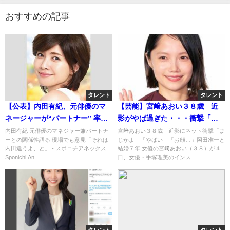
おすすめの記事
タレント
タレント
【公表】内田有紀、元俳優のマ
【芸能】宮﨑あおい３８歳 近
ネージャーが“パートナー” 率直
影がやば過ぎた・・・衝撃「ま
な思いを告白「もう家族です
じかよ」「やばい」「お顔…」
内田有紀 元俳優のマネジャー兼パートナ
宮﨑あおい３８歳 近影にネット衝撃「ま
ーとの関係性語る 現場でも意見「それは
じかよ」「やばい」「お顔…」岡田准一と
ね」
内田違うよ、と」 - スポニチアネックス
結婚７年 女優の宮﨑あおい（３８）が４
Sponichi An...
日、女優・手塚理美のインス...