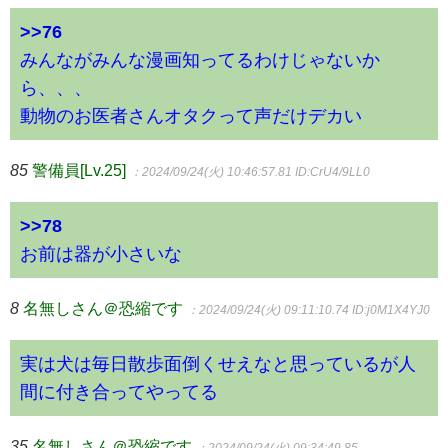
>>76
みんながみんな漫画知ってるわけじゃないか
ら、、、
動物のお医者さんオタクって声だけデカい
85
警備員[Lv.25]
：2024/09/24(火) 10:46:57.81
ID:CrU4/9LL0
>>78
お前は器が小さいな
8
名無しさん＠恐縮です
：2024/09/24(火) 09:11:10.74
ID:j0M1X4YJ0
実は犬は毎日散歩面倒くせえなと思っているが人
間に付き合ってやってる
35
名無しさん＠恐縮です
：2024/09/24(火) 09:34:49.85