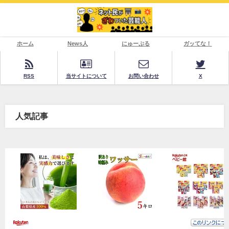
ホーム
News人
にゅーぷる
ガッてな！
RSS
当サイトについて
お問い合わせ
X
人気記事