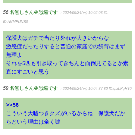
56
名無しさん＠恐縮です
：2024/09/24(火) 10:02:03.31
ID:ANMPIJNB0
保護犬はガチで当たり外れが大きいからな
激怒症だったりすると普通の家庭での飼育はまず
無理よ
それを5匹も引き取ってきちんと面倒見てるとか素
直にすごいと思う
59
名無しさん＠恐縮です
：2024/09/24(火) 10:04:37.80
ID:qIxLPgHT0
>>56
こういう大嘘つきクズがいるからね 保護犬だか
らという理由は全く嘘