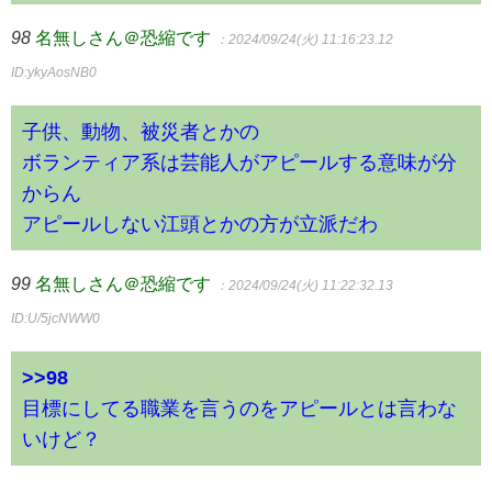
98
名無しさん＠恐縮です
：2024/09/24(火) 11:16:23.12
ID:ykyAosNB0
子供、動物、被災者とかの
ボランティア系は芸能人がアピールする意味が分
からん
アピールしない江頭とかの方が立派だわ
99
名無しさん＠恐縮です
：2024/09/24(火) 11:22:32.13
ID:U/5jcNWW0
>>98
目標にしてる職業を言うのをアピールとは言わな
いけど？