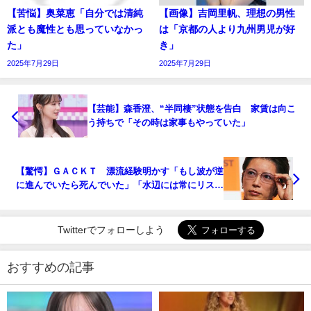
【苦悩】奥菜恵「自分では清純
【画像】吉岡里帆、理想の男性
派とも魔性とも思っていなかっ
は「京都の人より九州男児が好
た」
き」
2025年7月29日
2025年7月29日
【芸能】森香澄、“半同棲”状態を告白 家賃は向こ
う持ちで「その時は家事もやっていた」
【驚愕】ＧＡＣＫＴ 漂流経験明かす「もし波が逆
に進んでいたら死んでいた」「水辺には常にリスク
がある」
Twitterでフォローしよう
おすすめの記事