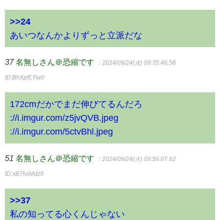
>>24
あいつなんかよりずっと立派だな
37
名無しさん＠恐縮です
：2024/09/24(火) 09:35:46.58
ID:BhXpfCFw0
172cmだかでまだ伸びてるんだろ
://i.imgur.com/z5jvQVB.jpeg
://i.imgur.com/5ctvBhl.jpeg
51
名無しさん＠恐縮です
：2024/09/24(火) 09:56:07.92
ID:xB7hxMdz0
>>37
私の知ってる心くんじゃない