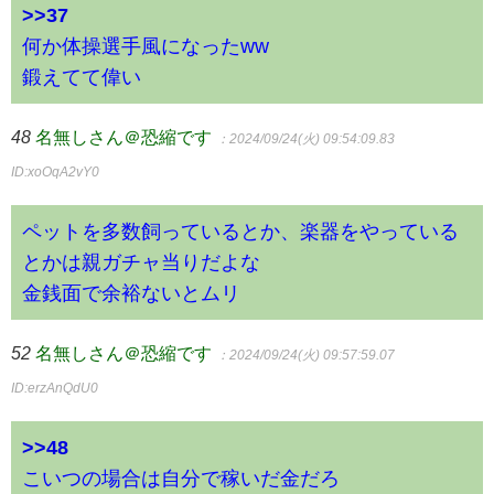
>>37
何か体操選手風になったww
鍛えてて偉い
48
名無しさん＠恐縮です
：2024/09/24(火) 09:54:09.83
ID:xoOqA2vY0
ペットを多数飼っているとか、楽器をやっている
とかは親ガチャ当りだよな
金銭面で余裕ないとムリ
52
名無しさん＠恐縮です
：2024/09/24(火) 09:57:59.07
ID:erzAnQdU0
>>48
こいつの場合は自分で稼いだ金だろ