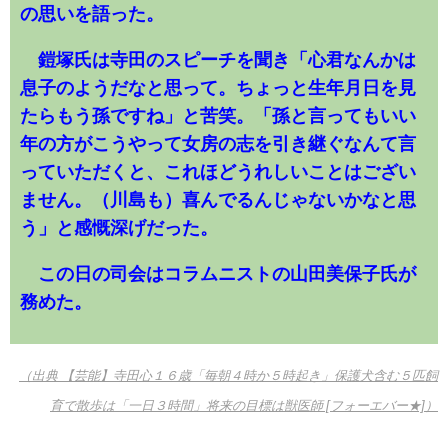
の思いを語った。
鎧塚氏は寺田のスピーチを聞き「心君なんかは
息子のようだなと思って。ちょっと生年月日を見
たらもう孫ですね」と苦笑。「孫と言ってもいい
年の方がこうやって女房の志を引き継ぐなんて言
っていただくと、これほどうれしいことはござい
ません。（川島も）喜んでるんじゃないかなと思
う」と感慨深げだった。
この日の司会はコラムニストの山田美保子氏が
務めた。
（出典 【芸能】寺田心１６歳「毎朝４時か５時起き」保護犬含む５匹飼
育で散歩は「一日３時間」将来の目標は獣医師 [フォーエバー★]）