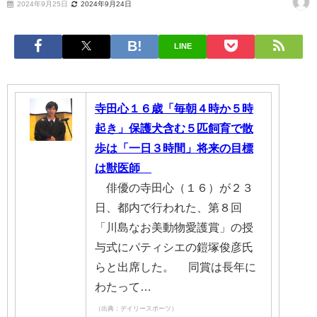
2024年9月25日
2024年9月24日
LINE
寺田心１６歳「毎朝４時か５時
起き」保護犬含む５匹飼育で散
歩は「一日３時間」将来の目標
は獣医師
俳優の寺田心（１６）が２３
日、都内で行われた、第８回
「川島なお美動物愛護賞」の授
与式にパティシエの鎧塚俊彦氏
らと出席した。 同賞は長年に
わたって…
（出典：デイリースポーツ）