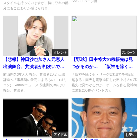
SNS（1ページ目...
スタイルを持っていますが、特にワキの部
分にもこだわりが感じられま...
タレント
スポーツ
【悲報】神田沙也加さん元恋人
【野球】田中将大の移籍先は見
出演舞台、共演者が相次いで出
つかるのか… 「阪神を除く
演辞退してしまう・・・
セ・リーグ5球団で争奪戦が起き
前山剛久3年ぶり舞台、共演者2人が出演
「阪神を除くセ・リーグ5球団で争奪戦が
辞退へ「事務所の決定によるもの」 (オリ
起きる」楽天を電撃退団した田中将大の移
る」ビジネス的な旨みも
コン) - Yahoo!ニュース 前山剛久3年ぶり
籍先は見つかるのか…ゲームを作る投球術
舞台、共演者...
に通算200勝イベントのビ...
アイドル
お笑い