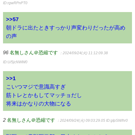
ID:rgwRPnPT0
>>57
朝ドラに出たときすっかり声変わりだったが高め
の声
96
名無しさん＠恐縮です
：2024/09/24(火) 11:12:09.38
ID:U/5jcNWW0
>>1
こいつマジで意識高すぎ
筋トレとかもしてマッチョだし
将来はかなりの大物になる
2
名無しさん＠恐縮です
：2024/09/24(火) 09:03:29.05
ID:gIpSW/hr0