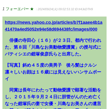
1
フォーエバー ★
：2024/09/24(火) 09:02:53.32
ID:lr4JeDTH9
https://news.yahoo.co.jp/articles/b7f1aaee4b1a
41470a4ed5052e94e58d694438fc/images/000
俳優の寺田心（１６）が２３日、都内で行われ
た、第８回「川島なお美動物愛護賞」の授与式に
パティシエの鎧塚俊彦氏らと出席した。
【写真】斜め４５度の美男子 後ろ髪はクルン
凛々しいお顔は１６歳には見えないハンサムボー
イ
同賞は長年にわたって動物愛護で顕著な活動を
し、２０１５年９月２４日に胆管がんのため亡く
なった鎧塚氏の妻で女優・川島なお美さんの遺言