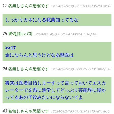
17
名無しさん＠恐縮です
：2024/09/24(火) 09:15:53.15
ID:vZs1YqnT0
しっかりカネになる職業知ってるな
75
警備員[Lv.70]
：2024/09/24(火) 10:25:04.54
ID:NCZ+NQHv0
>>17
金にならんと思うけどなあ獣医は
24
名無しさん＠恐縮です
：2024/09/24(火) 09:24:25.29
ID:3tnBZySK0
将来は医者目指しまーすって言っておいてエスカ
レーターで文系に進学してどっぷり芸能界に浸か
ってるあの子役みたいにならないでよ
43
名無しさん＠恐縮です
：2024/09/24(火) 09:42:54.25
ID:jelYqvbu0