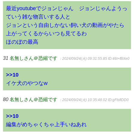
最近youtubeでジョンじゃん ジョンじゃんようっ
ていう雑な物言いする人と
ジョンという自由しかない飼い犬の動画がやたら
上がってくるからいつも見てるわ
ほのぼの最高
31
名無しさん＠恐縮です
：2024/09/24(火) 09:31:55.85
ID:46t+fBXe0
>>10
イケ犬のやつなw
80
名無しさん＠恐縮です
：2024/09/24(火) 10:35:48.02
ID:gFIsflDD0
>>10
編集がめちゃくちゃ上手いねあれ