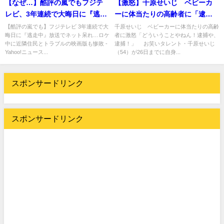
【なぜ…】酷評の嵐でもフジテ
【激怒】千原せいじ ベビーカ
レビ、3年連続で大晦日に『逃走
ーに体当たりの高齢者に「逮捕
中』放送…ロケ中に近隣住民と
や!」「世間に必要のないじいさ
【酷評の嵐でも】フジテレビ 3年連続で大
千原せいじ ベビーカーに体当たりの高齢
晦日に『逃走中』放送でネット呆れ…ロケ
者に激怒「どういうことやねん！逮捕や、
トラブル
んやねん」
中に近隣住民とトラブルの映画版も惨敗 -
逮捕！」 お笑いタレント・千原せいじ
Yahoo!ニュース...
（54）が26日までに自身...
スポンサードリンク
スポンサードリンク