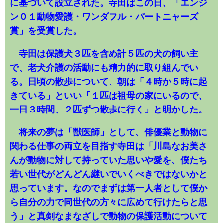
に基づいて設立された。寺田はこの日、「エンジ
ン０１動物愛護・ワンダフル・パートニャーズ
賞」を受賞した。
寺田は保護犬３匹を含め計５匹の犬の飼い主
で、老犬介護の活動にも精力的に取り組んでい
る。日頃の散歩について、朝は「４時か５時に起
きている」といい「１匹は祖母の家にいるので、
一日３時間、２匹ずつ散歩に行く」と明かした。
将来の夢は「獣医師」として、俳優業と動物に
関わる仕事の両立を目指す寺田は「川島なお美さ
んが動物に対して持っていた思いや愛を、僕たち
若い世代がどんどん継いでいくべきではないかと
思っています。なのでまずは第一人者として僕か
ら自分の力で同世代の方々に広めて行けたらと思
う」と真剣なまなざしで動物の保護活動について