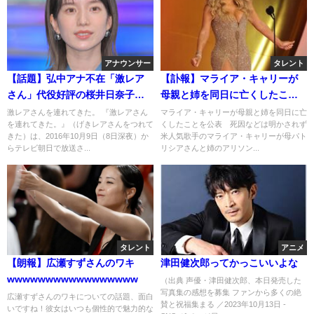
アナウンサー
タレント
【話題】弘中アナ不在「激レア
【訃報】マライア・キャリーが
さん」代役好評の桜井日奈子が
母親と姉を同日に亡くしたこと
再び登場で“大暴れ”・・・∑(ﾟ
を公表 死因などは明かされず
激レアさんを連れてきた。 『激レアさん
マライア・キャリーが母親と姉を同日に亡
を連れてきた。』（げきレアさんをつれて
くしたことを公表 死因などは明かされず
Дﾟ)
きた）は、2016年10月9日（8日深夜）か
米人気歌手のマライア・キャリーが母パト
らテレビ朝日で放送さ...
リシアさんと姉のアリソン...
タレント
アニメ
【朗報】広瀬すずさんのワキ
津田健次郎ってかっこいいよな
wwwwwwwwwwwwwwwww
（出典 声優・津田健次郎、本日発売した
写真集の感想を募集 ファンから多くの絶
広瀬すずさんのワキについての話題、面白
賛と祝福集まる ／2023年10月13日 -
いですね！彼女はいつも個性的で魅力的な