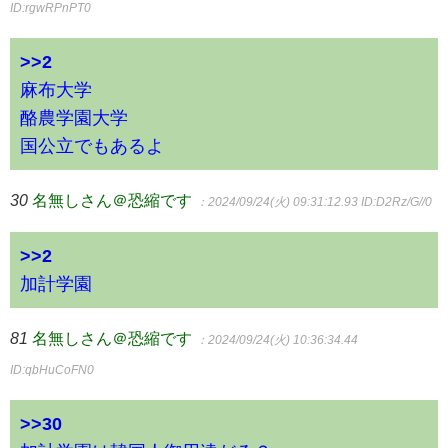
ID:rgwRPnPT0
>>2
麻布大学
酪農学園大学
国公立でもあるよ
30
名無しさん＠恐縮です
：2024/09/24(火) 09:31:12.93
ID:D2Rz/G//0
>>2
加計学園
81
名無しさん＠恐縮です
：2024/09/24(火) 10:36:34.44
ID:qbHuCoFN0
>>30