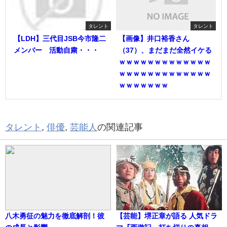
タレント
タレント
【LDH】三代目JSB今市隆二
【画像】井口裕香さん
メンバー 活動自粛・・・
（37）、まだまだ全然イケる
ｗｗｗｗｗｗｗｗｗｗｗｗｗ
ｗｗｗｗｗｗｗｗｗｗｗｗｗ
ｗｗｗｗｗｗｗ
タレント
,
俳優
,
芸能人
の関連記事
八木勇征の魅力を徹底解剖！彼
【芸能】堺正章が語る 人気ドラ