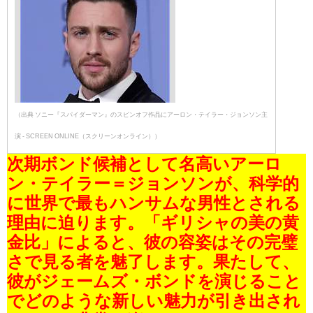
（出典 ソニー『スパイダーマン』のスピンオフ作品にアーロン・テイラー・ジョンソン主
演 - SCREEN ONLINE（スクリーンオンライン））
次期ボンド候補として名高いアーロ
ン・テイラー＝ジョンソンが、科学的
に世界で最もハンサムな男性とされる
理由に迫ります。「ギリシャの美の黄
金比」によると、彼の容姿はその完璧
さで見る者を魅了します。果たして、
彼がジェームズ・ボンドを演じること
でどのような新しい魅力が引き出され