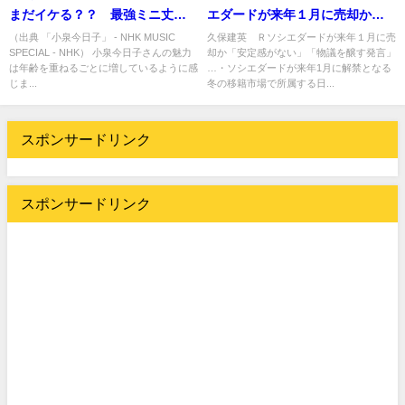
まだイケる？？ 最強ミニ丈ワ
エダードが来年１月に売却か
ンピ＆網タイツ姿がヤバ
「安定感がない」「物議を醸す
（出典 「小泉今日子」 - NHK MUSIC
久保建英 Ｒソシエダードが来年１月に売
SPECIAL - NHK） 小泉今日子さんの魅力
却か「安定感がない」「物議を醸す発言」
い・・・
発言」
は年齢を重ねるごとに増しているように感
…・ソシエダードが来年1月に解禁となる
じま...
冬の移籍市場で所属する日...
スポンサードリンク
スポンサードリンク