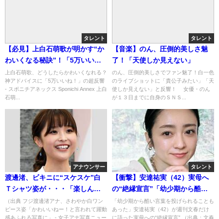
タレント
タレント
【必見】上白石萌歌が明かす“か
【音楽】のん、圧倒的美しさ魅
わいくなる秘訣”！「5万いい
了！「天使しか見えない」
ね」の神アドバイスとは？
上白石萌歌、どうしたらかわいくなれる？
のん、圧倒的美しさでファン魅了！白一色
神アドバイスに「5万いいね！」の超反響
のライブショットに「貴公子みたい」「天
- スポニチアネックス Sponichi Annex 上白
使しか見えない」と反響！ 女優・のん
石萌...
が１３日までに自身のＳＮＳ...
アナウンサー
タレント
渡邊渚、ビキニに“スケスケ”白
【衝撃】安達祐実（42）実母へ
Ｔシャツ姿が・・・「楽しんで
の“絶縁宣言”「幼少期から酷い
まーす」
言葉を投げられ」・・・( ；´Д
（出典 フジ渡邊渚アナ、さわやか白ワン
「幼少期から酷い言葉を投げられることも
ピース姿「かわいいねー！と言われて躍動
あった」安達祐実（42）が週刊文春だけ
｀)
感あふれる写真に」 - 女子アナ写真ニュー
に語った実母への“絶縁宣言” （出典：文春