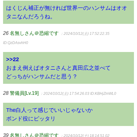
はくじん補正が無ければ世界一のハンサムはオオ
タニなんだろうね。
26
名無しさん＠恐縮です
：2024/10/12(土) 17:52:22.35
ID:QzDAsvhH0
>>22
おまえ例えばオタニさんと真田広之並べて
どっちがハンサムだと思う？
28
警備員[Lv.19]
：2024/10/12(土) 17:54:26.03
ID:KBHjZmWL0
The白人って感じでいいじゃないか
ボンド役にピッタリ
39
名無しさん＠恐縮です
：2024/10/12(土) 18:14:51.02