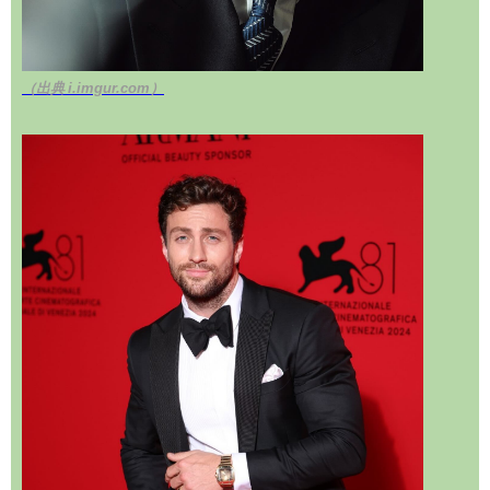
（出典 i.imgur.com）