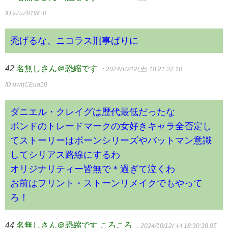
ID:xZuZ81W+0
禿げるな、ニコラス刑事ばりに
42
名無しさん＠恐縮です
：2024/10/12(土) 18:21:22.10
ID:owqCEua10
ダニエル・クレイグは歴代最低だったな
ボンドのトレードマークの女好きキャラ全否定し
てストーリーはボーンシリーズやバットマン意識
してシリアス路線にするわ
オリジナリティー皆無で＊過ぎて泣くわ
お前はフリント・ストーンリメイクでもやって
ろ！
44
名無しさん＠恐縮です ころころ
：2024/10/12(土) 18:30:38.05