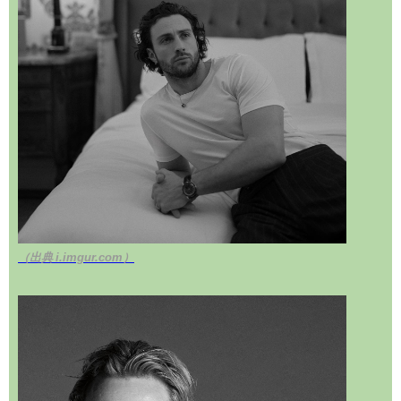
（出典 i.imgur.com）