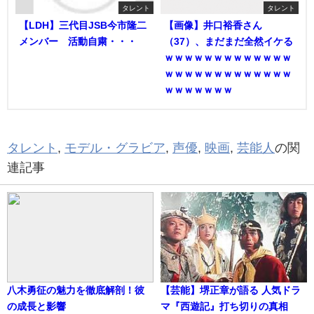
タレント
タレント
【LDH】三代目JSB今市隆二
【画像】井口裕香さん
メンバー 活動自粛・・・
（37）、まだまだ全然イケる
ｗｗｗｗｗｗｗｗｗｗｗｗｗ
ｗｗｗｗｗｗｗｗｗｗｗｗｗ
ｗｗｗｗｗｗｗ
タレント
,
モデル・グラビア
,
声優
,
映画
,
芸能人
の関
連記事
八木勇征の魅力を徹底解剖！彼
【芸能】堺正章が語る 人気ドラ
の成長と影響
マ『西遊記』打ち切りの真相