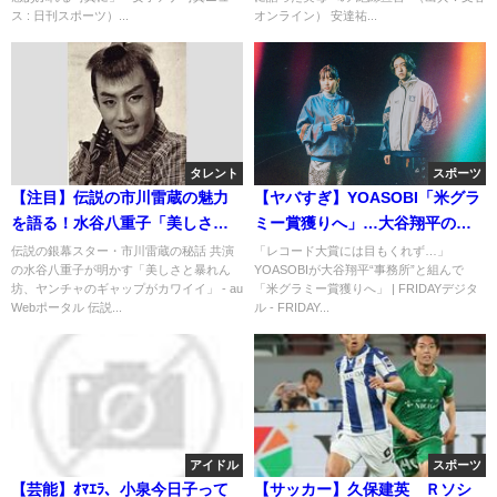
ス : 日刊スポーツ）...
オンライン） 安達祐...
タレント
スポーツ
【注目】伝説の市川雷蔵の魅力
【ヤバすぎ】YOASOBI「米グラ
を語る！水谷八重子「美しさと
ミー賞獲りへ」…大谷翔平の事
ヤンチャさのギャップが最高」
務所とタッグ！！(*ﾟ▽ﾟ*)
伝説の銀幕スター・市川雷蔵の秘話 共演
「レコード大賞には目もくれず…」
の水谷八重子が明かす「美しさと暴れん
YOASOBIが大谷翔平“事務所”と組んで
坊、ヤンチャのギャップがカワイイ」 - au
「米グラミー賞獲りへ」 | FRIDAYデジタ
Webポータル 伝説...
ル - FRIDAY...
アイドル
スポーツ
【芸能】ｵﾏｴﾗ、小泉今日子って
【サッカー】久保建英 Ｒソシ