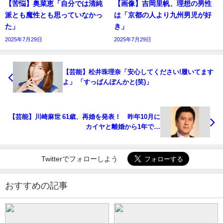
【苦悩】奥菜恵「自分では清純
【画像】吉岡里帆、理想の男性
派とも魔性とも思っていなかっ
は「京都の人より九州男児が好
た」
き」
2025年7月29日
2025年7月29日
【芸能】松井珠理奈「安心してください!履いてます
よ」 「すっぱんぽんかと(笑)」
【芸能】川崎麻世 61歳、再婚を発表！ 昨年10月に
カイヤと離婚から1年で…
Twitterでフォローしよう
おすすめの記事