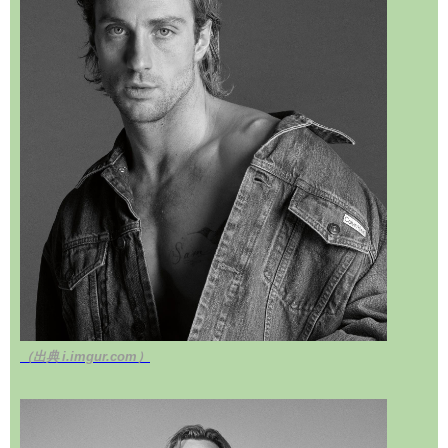
（出典 i.imgur.com）