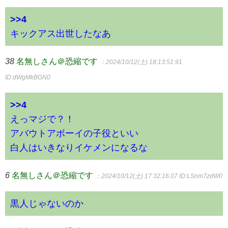
>>4
キックアス出世したなあ
38
名無しさん＠恐縮です
：2024/10/12(土) 18:13:51.91
ID:dWgMkBGN0
>>4
えっマジで？！
アバウトアボーイの子役といい
白人はいきなりイケメンになるな
6
名無しさん＠恐縮です
：2024/10/12(土) 17:32:16.07
ID:LSnm7zdW0
黒人じゃないのか