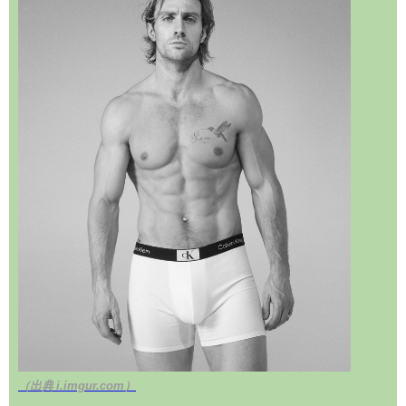
（出典 i.imgur.com）