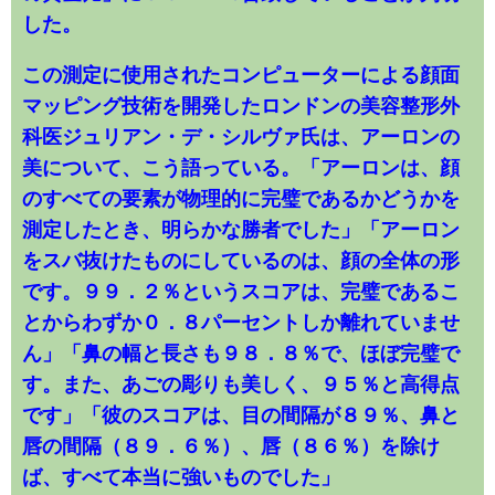
した。
この測定に使用されたコンピューターによる顔面
マッピング技術を開発したロンドンの美容整形外
科医ジュリアン・デ・シルヴァ氏は、アーロンの
美について、こう語っている。「アーロンは、顔
のすべての要素が物理的に完璧であるかどうかを
測定したとき、明らかな勝者でした」「アーロン
をスバ抜けたものにしているのは、顔の全体の形
です。９９．２％というスコアは、完璧であるこ
とからわずか０．８パーセントしか離れていませ
ん」「鼻の幅と長さも９８．８％で、ほぼ完璧で
す。また、あごの彫りも美しく、９５％と高得点
です」「彼のスコアは、目の間隔が８９％、鼻と
唇の間隔（８９．６％）、唇（８６％）を除け
ば、すべて本当に強いものでした」