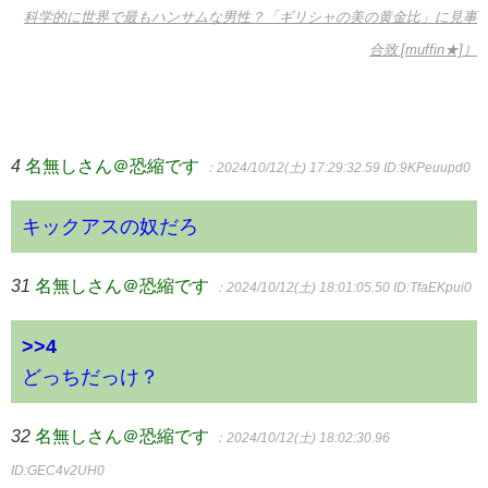
科学的に世界で最もハンサムな男性？「ギリシャの美の黄金比」に見事
合致 [muffin★]）
4
名無しさん＠恐縮です
：2024/10/12(土) 17:29:32.59
ID:9KPeuupd0
キックアスの奴だろ
31
名無しさん＠恐縮です
：2024/10/12(土) 18:01:05.50
ID:TfaEKpui0
>>4
どっちだっけ？
32
名無しさん＠恐縮です
：2024/10/12(土) 18:02:30.96
ID:GEC4v2UH0