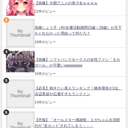
【画像】今期アニメの美少女ｗｗｗｗ
22件のビュー
高橋しょう子（AV女優活動期間23歳～29歳）が天下
をとれなかった理由って何だろ？
18件のビュー
【画像】ソフトバンクホークスの女性ファン「タカ
ガール」が可愛いwwwwwww
15件のビュー
【必見】抱きたい美人ランキング！橋本環奈が1位、
浜辺美波や広瀬すずもランクイン
13件のビュー
【悲報】「オールスター感謝祭」エガちゃん出演部
分が “全カット”されてしまう・・・