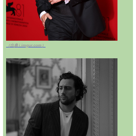
（出典 i.imgur.com）