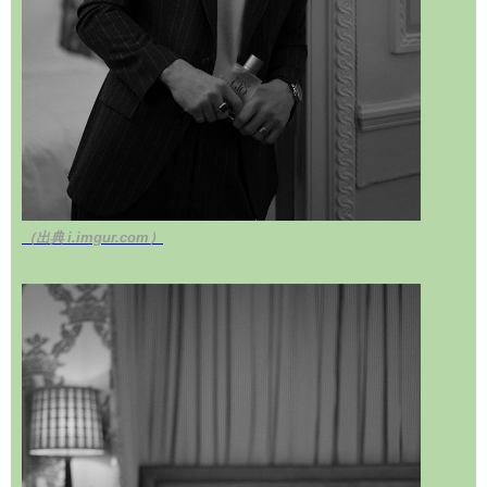
（出典 i.imgur.com）