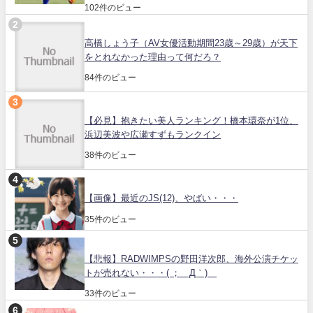
102件のビュー
高橋しょう子（AV女優活動期間23歳～29歳）が天下
をとれなかった理由って何だろ？
84件のビュー
【必見】抱きたい美人ランキング！橋本環奈が1位、
浜辺美波や広瀬すずもランクイン
38件のビュー
【画像】最近のJS(12)、やばい・・・
35件のビュー
【悲報】RADWIMPSの野田洋次郎、海外公演チケッ
トが売れない・・・( ；´Д｀)
33件のビュー