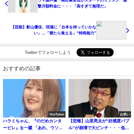
ウマ娘声優・高野麻里佳がスタートのサブスク 衝
撃月額料金に・・・「高すぎて無理だ」
【芸能】影山優佳、現場に「台本を持っていかな
い」…「寝たら覚える」“特殊能力”
Twitterでフォローしよう
おすすめの記事
YouTuber
お笑い
ハラミちゃん、『のだめカンタ
【悲報】山里亮太が“好感度バブ
ービレ』を一蹴 「あれ、ウソで
ル”が崩壊で大ピンチ・・・低視