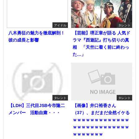
アイドル
タレント
八木勇征の魅力を徹底解剖！
【芸能】堺正章が語る 人気ド
彼の成長と影響
ラマ『西遊記』打ち切りの真
相 「天竺に着く前に終わっ
た…」
タレント
タレント
【LDH】三代目JSB今市隆二
【画像】井口裕香さん
メンバー 活動自粛・・・
（37）、まだまだ全然イケる
ｗｗｗｗｗｗｗｗｗｗｗｗｗ
ｗｗｗｗｗｗｗｗｗｗｗｗｗ
ｗｗｗｗｗｗｗ