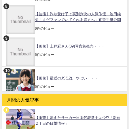
【芸能】詐欺受け子で実刑判決の人気俳優・池田純
矢「まだファンでいてくれる貴方へ」直筆手紙公開
6件のビュー
【画像】上戸彩さん(39)写真集発売・・・
6件のビュー
【画像】最近のJS(12)、やばい・・・
6件のビュー
月間の人気記事
【衝撃】消えたサッカー日本代表選手は今!?「新宿
２丁目の目撃情報」