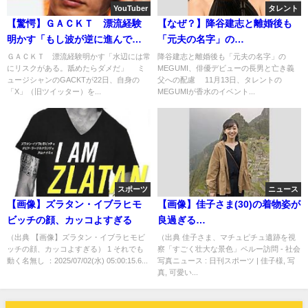
YouTuber
タレント
【驚愕】ＧＡＣＫＴ 漂流経験
【なぜ？】降谷建志と離婚後も
明かす「もし波が逆に進んでい
「元夫の名字」の
たら死んでいた」「水辺には常
MEGUMI・・・色々と配慮！！
ＧＡＣＫＴ 漂流経験明かす「水辺には常
降谷建志と離婚後も「元夫の名字」の
にリスクがある。舐めたらダメだ」 ミ
MEGUMI、俳優デビューの長男と亡き義
にリスクがある」
ュージシャンのGACKTが22日、自身の
父への配慮 11月13日、タレントの
「X」（旧ツイッター）を...
MEGUMIが香水のイベント...
スポーツ
ニュース
【画像】ズラタン・イブラヒモ
【画像】佳子さま(30)の着物姿が
ビッチの顔、カッコよすぎる
良過ぎる
wwwwwwwwwwwwwwwwwww
（出典 【画像】ズラタン・イブラヒモビ
（出典 佳子さま、マチュピチュ遺跡を視
ッチの顔、カッコよすぎる） 1 それでも
察「すごく壮大な景色」ペルー訪問 - 社会
動く名無し ：2025/07/02(水) 05:00:15.6...
写真ニュース : 日刊スポーツ | 佳子様, 写
真, 可愛い...