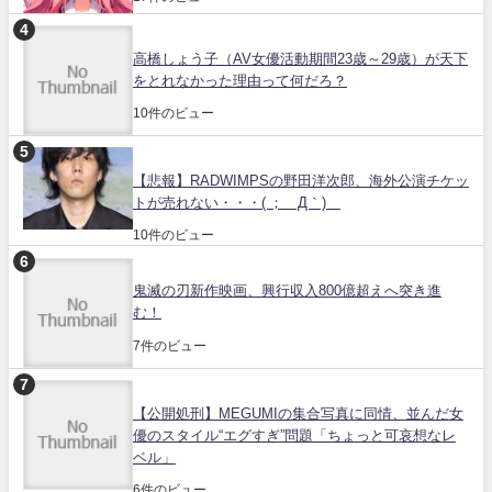
高橋しょう子（AV女優活動期間23歳～29歳）が天下
をとれなかった理由って何だろ？
10件のビュー
【悲報】RADWIMPSの野田洋次郎、海外公演チケッ
トが売れない・・・( ；´Д｀)
10件のビュー
鬼滅の刃新作映画、興行収入800億超えへ突き進
む！
7件のビュー
【公開処刑】MEGUMIの集合写真に同情、並んだ女
優のスタイル“エグすぎ”問題「ちょっと可哀想なレ
ベル」
6件のビュー