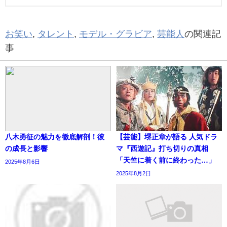
お笑い
,
タレント
,
モデル・グラビア
,
芸能人
の関連記
事
八木勇征の魅力を徹底解剖！彼
【芸能】堺正章が語る 人気ドラ
の成長と影響
マ『西遊記』打ち切りの真相
「天竺に着く前に終わった…」
2025年8月6日
2025年8月2日