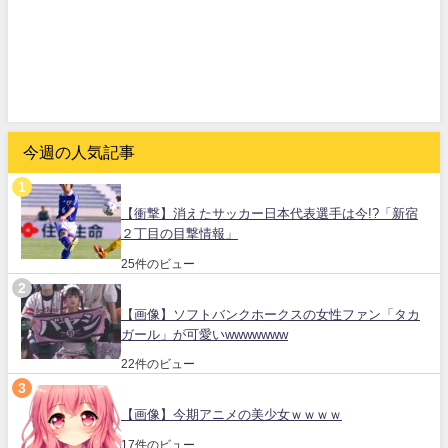
今週の人気記事
【衝撃】消えたサッカー日本代表選手は今!?「新宿
２丁目の目撃情報」
25件のビュー
【画像】ソフトバンクホークスの女性ファン「タカ
ガール」が可愛いwwwwwww
22件のビュー
【画像】今期アニメの美少女ｗｗｗｗ
17件のビュー