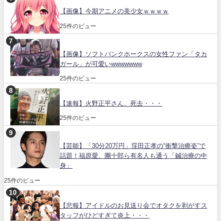
【画像】今期アニメの美少女ｗｗｗｗ
25件のビュー
【画像】ソフトバンクホークスの女性ファン「タカ
ガール」が可愛いwwwwwww
25件のビュー
【速報】火野正平さん、死去・・・
25件のビュー
【芸能】「30分20万円」窪田正孝の“衝撃治療姿”で
話題！福原愛、團十郎ら有名人も通う「鍼治療の中
身」
25件のビュー
【悲報】アイドルのお見送り会でオタクを剥がすス
タッフがひどすぎて炎上・・・