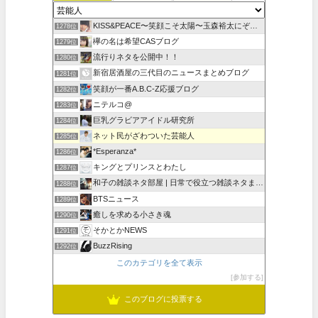
KISS&PEACE〜笑顔こそ太陽〜玉森裕太にぞっこんらび
1278位
欅の名は希望CASブログ
1279位
流行りネタを公開中！！
1280位
新宿居酒屋の三代目のニュースまとめブログ
1281位
笑顔が一番A.B.C-Z応援ブログ
1282位
ニテルコ@
1283位
巨乳グラビアアイドル研究所
1284位
ネット民がざわついた芸能人
1285位
*Esperanza*
1286位
キングとプリンスとわたし
1287位
和子の雑談ネタ部屋 | 日常で役立つ雑談ネタまとめ
1288位
BTSニュース
1289位
癒しを求める小さき魂
1290位
そかとかNEWS
1291位
BuzzRising
1292位
このカテゴリを全て表示
参加する
このブログに投票する