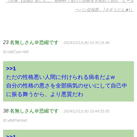
（出典 【芸能】楽しんご、精神科で受けた診断名を改めて告白「ピータ
ーパン症候群」 [ネギうどん★]）
23
名無しさん＠恐縮です
：2024/12/12(木) 10:35:16.48
ID:ck8Cym+W0
>>1
ただの性格悪い人間に付けられる病名だよw
自分の性格の悪さを全部病気のせいにして自己中
に振る舞うから、より悪質だわ
38
名無しさん＠恐縮です
：2024/12/12(木) 10:44:55.05
ID:vBdPxK4a0
>>1