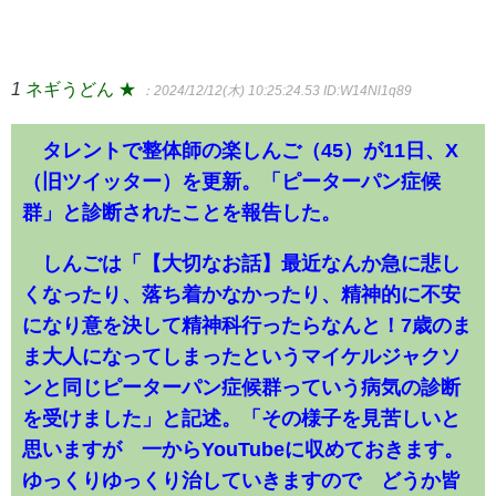
1
ネギうどん ★
：2024/12/12(木) 10:25:24.53
ID:W14Nl1q89
タレントで整体師の楽しんご（45）が11日、X
（旧ツイッター）を更新。「ピーターパン症候
群」と診断されたことを報告した。
しんごは「【大切なお話】最近なんか急に悲し
くなったり、落ち着かなかったり、精神的に不安
になり意を決して精神科行ったらなんと！7歳のま
ま大人になってしまったというマイケルジャクソ
ンと同じピーターパン症候群っていう病気の診断
を受けました」と記述。「その様子を見苦しいと
思いますが 一からYouTubeに収めておきます。
ゆっくりゆっくり治していきますので どうか皆