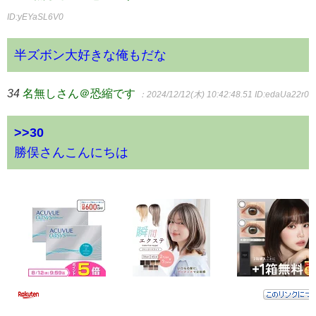
ID:yEYaSL6V0
半ズボン大好きな俺もだな
34
名無しさん＠恐縮です
：2024/12/12(木) 10:42:48.51
ID:edaUa22r0
>>30
勝俣さんこんにちは