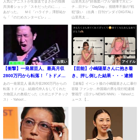
す」
聴率の戦犯扱いに（ ﾟдﾟ ）
人気ピアニストが生放送でまさかの指摘
山里亮太が“好感度バブル”崩壊で大ピン
共演者ショック「スキだったのに…」 …
チ…日テレ「DayDay.」視聴率不振の“戦
あがった。 ＭＣ「ハライチ」澤部祐か
犯”扱い （出典：日刊ゲンダイDIGITAL）
ら「『のだめカンタービレ』...
山里亮太 ...
お笑い
アイドル
【衝撃】一発屋芸人、最高月収
【芸能】小嶋陽菜さんに抱き着
2800万円から転落！「トドメは
き、押し倒した結果・・・逮捕
仲人の大物芸人の奥様」
あの一発屋芸人 最高月収2800万円からの
【速報】イベント後の小嶋陽菜さんに暴行
転落 トドメは…結婚式仲人をしてくれた
容疑 ファンか…外国籍の男を現行犯逮捕
大物芸人の奥様だった（スポニチアネック
警視庁（日テレNEWS NNN） - Yahoo!ニ
ス） - Yahoo!...
ュース 【...