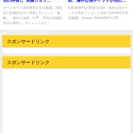
功の仲良し“夫婦ショッ
郎、海外公演チケットが売れな
ト”！！！
い・・・( ；´Д｀)
ダウンタウン浜田雅功＆小川菜摘、35回
RADWIMPSの野田洋次郎、海外公演チケ
目の結婚記念日に仲良し2ショット「素
ットが売れていないと告白 (2024年5月15
敵」「憧れの夫婦」の声 …回目の結婚記
日掲載) - livedoor RADWIMPSの野...
念日を報告し、2ショットを公...
スポンサードリンク
スポンサードリンク