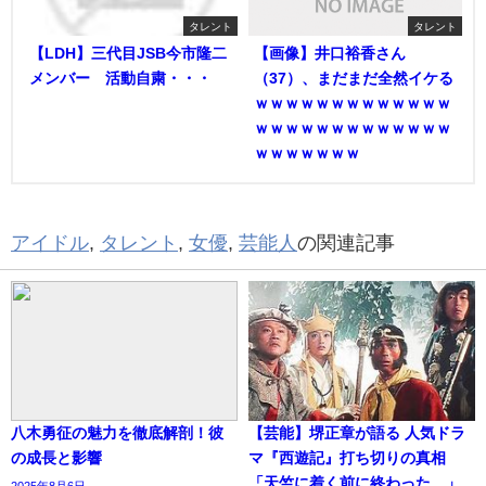
タレント
タレント
【LDH】三代目JSB今市隆二
【画像】井口裕香さん
メンバー 活動自粛・・・
（37）、まだまだ全然イケる
ｗｗｗｗｗｗｗｗｗｗｗｗｗ
ｗｗｗｗｗｗｗｗｗｗｗｗｗ
ｗｗｗｗｗｗｗ
アイドル
,
タレント
,
女優
,
芸能人
の関連記事
八木勇征の魅力を徹底解剖！彼
【芸能】堺正章が語る 人気ドラ
の成長と影響
マ『西遊記』打ち切りの真相
「天竺に着く前に終わった…」
2025年8月6日