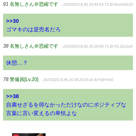
91
名無しさん＠恐縮です
：2025/02/13(木) 20:44:53.75
ID:Ruv5zDr10
>>30
ゴマキのは逆売名だろ
38
名無しさん＠恐縮です
：2025/02/13(木) 20:28:00.71
ID:/VL1En2u0
休憩…？
78
警備員[Lv.20]
：2025/02/13(木) 20:38:20.65
ID:4xYQH/Yo0
>>38
自粛せざるを得なかっただけなのにポジティブな
言葉に言い変えるの卑怯よな