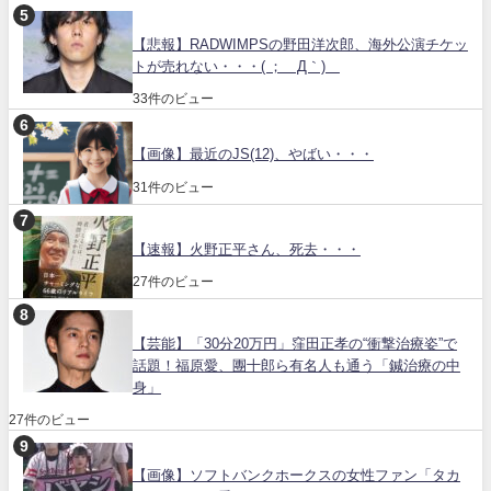
【悲報】RADWIMPSの野田洋次郎、海外公演チケッ
トが売れない・・・( ；´Д｀)
33件のビュー
【画像】最近のJS(12)、やばい・・・
31件のビュー
【速報】火野正平さん、死去・・・
27件のビュー
【芸能】「30分20万円」窪田正孝の“衝撃治療姿”で
話題！福原愛、團十郎ら有名人も通う「鍼治療の中
身」
27件のビュー
【画像】ソフトバンクホークスの女性ファン「タカ