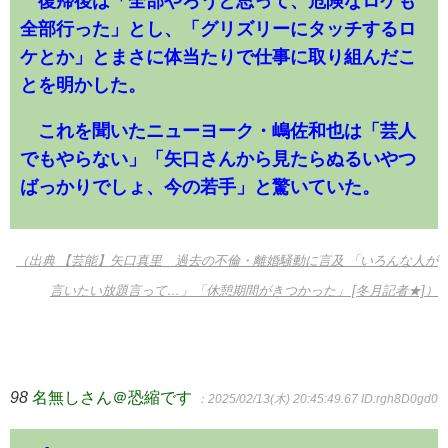
復帰後は「全部やろうと思って、危険なロケも
全部行った」とし、「グリズリーにタッチするロ
ケとか」とまさに体当たりで仕事に取り組んだこ
とを明かした。
これを聞いたニューヨーク・嶋佐和也は「芸人
でもやらない」「矢口さんから見たらぬるいやつ
ばっかりでしょ、今の若手」と驚いていた。
（出典 【芸能】矢口真里 過去の不倫・離婚騒動に言及 「いろんな人が
言いたい放題言って…」「休憩期間がきつかった」 [冬月記者★]）
98
名無しさん＠恐縮です
：2025/02/13(木) 20:45:49.67
ID:rgh8D0gd0