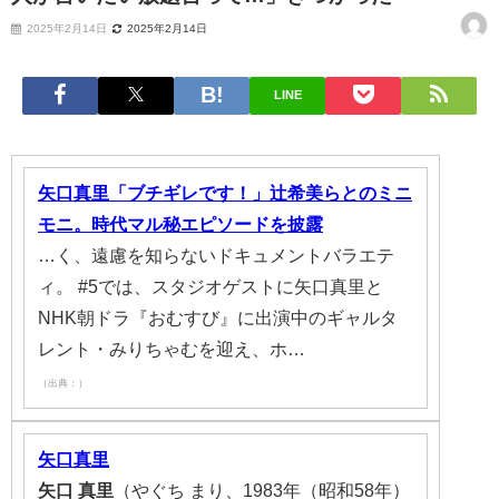
2025年2月14日
2025年2月14日
LINE
矢口真里「ブチギレです！」辻希美らとのミニ
モニ。時代マル秘エピソードを披露
…く、遠慮を知らないドキュメントバラエテ
ィ。 #5では、スタジオゲストに矢口真里と
NHK朝ドラ『おむすび』に出演中のギャルタ
レント・みりちゃむを迎え、ホ…
（出典：）
矢口真里
矢口
真里
（やぐち まり、1983年（昭和58年）