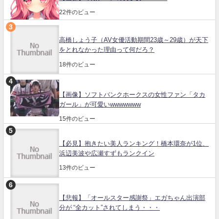
22件のビュー
高橋しょう子（AV女優活動期間23歳～29歳）が天下
をとれなかった理由って何だろ？
18件のビュー
【画像】ソフトバンクホークスの女性ファン「タカ
ガール」が可愛いwwwwwww
15件のビュー
【必見】抱きたい美人ランキング！橋本環奈が1位、
浜辺美波や広瀬すずもランクイン
13件のビュー
【悲報】「オールスター感謝祭」エガちゃん出演部
分が “全カット”されてしまう・・・