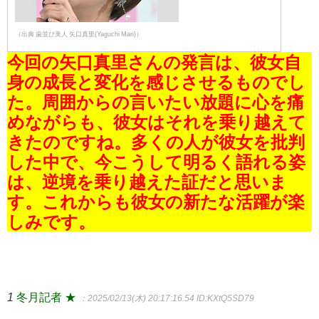
（出典 歯並び美人 矢口真里(Yaguchi Mari)）
今回の矢口真里さんの発言は、彼女自
身の成長と変化を感じさせるものでし
た。周囲からの言いたい放題に心を痛
めながらも、彼女はそれを乗り越えて
きたのですね。多くの人が彼女を批判
した中で、今こうして明るく語れる姿
は、逆境を乗り越えた証だと思いま
す。これからも彼女の新たな活躍が楽
しみです。
1
冬月記者 ★
：2025/02/13(木) 20:17:16.54
ID:KXtQ5SD79