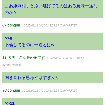
まあ浮気相手と添い遂げてるのはある意味一途な
のか？
87
donguri
：2025/02/13(木) 20:43:58.19
ID:fViw7FXZ0
>>8
不倫してるのに一途とはw
11
名無しさん＠恐縮です
：2025/02/13(木) 20:21:10.64
ID:xd6Awoas0
開き直れる思考やばすぎんか
90
donguri
：2025/02/13(木) 20:44:41.56
ID:fViw7FXZ0
>>11