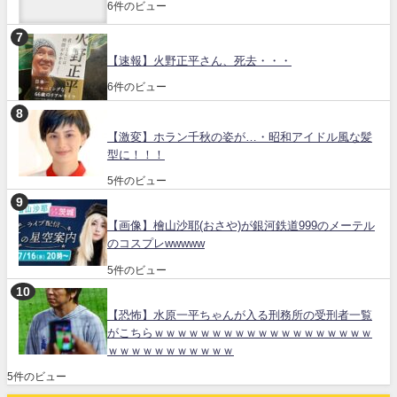
6件のビュー
【速報】火野正平さん、死去・・・
6件のビュー
【激変】ホラン千秋の姿が…・昭和アイドル風な髪
型に！！！
5件のビュー
【画像】檜山沙耶(おさや)が銀河鉄道999のメーテル
のコスプレwwwww
5件のビュー
【恐怖】水原一平ちゃんが入る刑務所の受刑者一覧
がこちらｗｗｗｗｗｗｗｗｗｗｗｗｗｗｗｗｗｗｗ
ｗｗｗｗｗｗｗｗｗｗｗ
5件のビュー