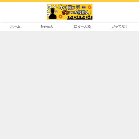
ホーム
News人
にゅーぷる
ガッてな！