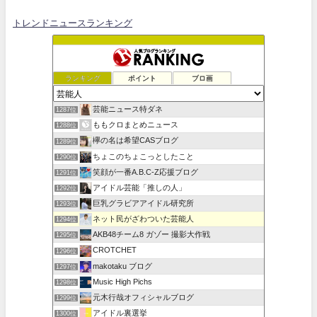
トレンドニュースランキング
ランキング
ポイント
ブロ画
芸能ニュース特ダネ
1287位
ももクロまとめニュース
1288位
欅の名は希望CASブログ
1289位
ちょこのちょこっとしたこと
1290位
笑顔が一番A.B.C-Z応援ブログ
1291位
アイドル芸能「推しの人」
1292位
巨乳グラビアアイドル研究所
1293位
ネット民がざわついた芸能人
1294位
AKB48チーム8 ガゾー 撮影大作戦
1295位
CROTCHET
1296位
makotaku ブログ
1297位
Music High Pichs
1298位
元木行哉オフィシャルブログ
1299位
アイドル裏選挙
1300位