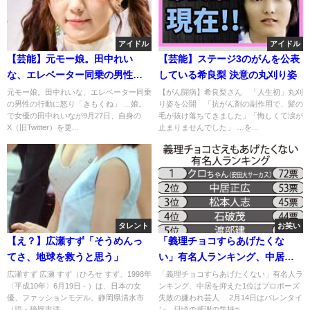
アイドル
アイドル
【芸能】元モー娘。田中れい
【芸能】ステージ3のがんを公表
な、エレベーター同乗の男性に
している希良梨 決意の丸刈り姿
「きもくね」
元モー娘。田中れいな、エレベーター同乗
【がん闘病】希良梨さん 「人生初」丸刈
の男性の行動に怒り「きもくね」 …娘。
り姿を公開 「抗がん剤の副作用で、髪の
で女優の田中れいなが9月27日、自身の
毛が抜け落ちてきました」「悔しくて涙が
X（旧Twitter）を更...
止まりませんでした」 …を...
タレント
お笑い
【え？】広瀬すず「そうめんっ
「義理チョコすらあげたくな
てさ、地球を救うと思う」
い」有名人ランキング、中居を
抑えた1位は・・・
広瀬すず 広瀬 すず（ひろせ すず、1998年
「義理チョコすらあげたくない」有名人ラ
〈平成10年〉6月19日 - ）は、日本の女
ンキング、中居を抑えた1位はプロポーズ
優、ファッションモデル。静岡県清水市
失敗の嫌われ芸人 2月14日はバレンタイ
（現・静岡市清...
ン。日頃の感謝の気持ち...