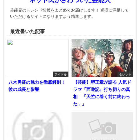
ネット民がざわついた芸能人
芸能界のトレンド情報をまとめてお届けします！ 皆様に満足して
いただけるサイトになりますよう精進します。
最近書いた記事
アイドル
タレント
八木勇征の魅力を徹底解剖！
【芸能】堺正章が語る 人気ド
彼の成長と影響
ラマ『西遊記』打ち切りの真
相 「天竺に着く前に終わっ
た…」