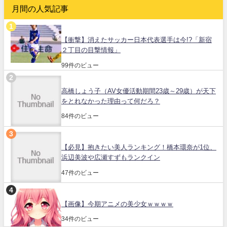
月間の人気記事
【衝撃】消えたサッカー日本代表選手は今!?「新宿
２丁目の目撃情報」
99件のビュー
高橋しょう子（AV女優活動期間23歳～29歳）が天下
をとれなかった理由って何だろ？
84件のビュー
【必見】抱きたい美人ランキング！橋本環奈が1位、
浜辺美波や広瀬すずもランクイン
47件のビュー
【画像】今期アニメの美少女ｗｗｗｗ
34件のビュー