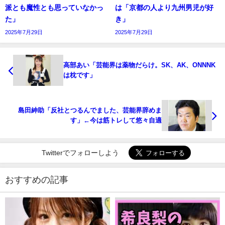
派とも魔性とも思っていなかっ
は「京都の人より九州男児が好
た」
き」
2025年7月29日
2025年7月29日
高部あい「芸能界は薬物だらけ。SK、AK、ONNNK
は枕です」
島田紳助「反社とつるんでました、芸能界辞めま
す」←今は筋トレして悠々自適
Twitterでフォローしよう
おすすめの記事