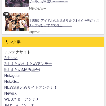
ガール」が可愛いwwwwwww
24件のビュー
【悲報】アイドルのお見送り会でオタクを剥がすス
タッフがひどすぎて炎上・・・
23件のビュー
リンク集
アンテナサイト
2chnavi
2chまとめのまとめアンテナ
5chまとめMAP(総合)
Netagear
NetaGear
NEWSまとめサイトアンテナ！
News人
WEBスターアンテナ
あぼーんアンテナ