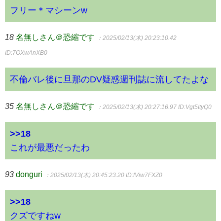
フリー＊マシーンw
18
名無しさん＠恐縮です
：2025/02/13(木) 20:23:10.42
ID:7OXwAnXB0
不倫バレ後に旦那のDV疑惑週刊誌に流してたよな
35
名無しさん＠恐縮です
：2025/02/13(木) 20:27:16.97
ID:Vgt5ItyQ0
>>18
これが最悪だったわ
93
donguri
：2025/02/13(木) 20:45:23.20
ID:fViw7FXZ0
>>18
クズですねw