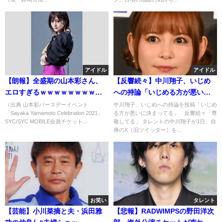
アイドル
アイドル
【朗報】全盛期の山本彩さん、
【反響続々】中川翔子、いじめ
エロすぎるｗｗｗｗｗｗｗｗｗ
への持論「いじめる方が悪いに
ｗｗｗｗｗｗｗｗｗｗｗｗ
決まってる」
（出典 山本彩バースデーイベント
中川翔子、いじめへの持論を投稿「いじめ
「Sayaka Yamamoto Celebration 2021」
る方が悪いに決まってる」 反響続々「尊
SYC/SYC MOBILE会員チケット...
敬してる」 タレントの中川翔子が1日、自
身のX（旧ツイッター）を...
お笑い
タレント
【芸能】小川菜摘と夫・浜田雅
【悲報】RADWIMPSの野田洋次