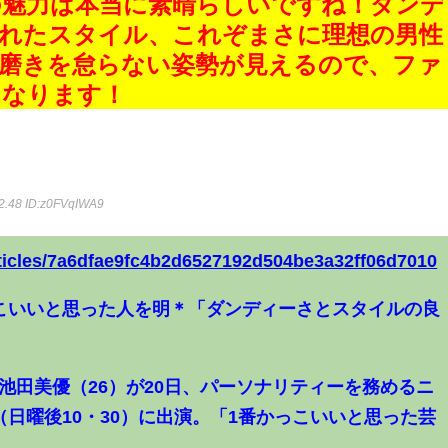
の魅力は本当に素晴らしいですね！ダンデ
されたスタイル、これぞまさに理想の男性
磨きを怠らない姿勢が見えるので、ファ
くなります！
2.48
ID:z0FVqIWA9
articles/7a6dfae9fc4b2d6527192d504be3a32ff06d7010
こいいと思った人を明＊「ダンディーさとスタイルの良
池田美優（26）が20日、パーソナリティーを務めるニ
日曜後10・30）に出演。「1番かっこいいと思った芸