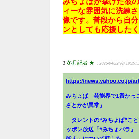
みちょぱが挙げた彼
ィーな雰囲気に洗練
像です。普段から自分
ンとしても応援した
1
冬月記者 ★
：2025/04/22(火) 18:29:5
https://news.yahoo.co.jp/
みちょぱ 芸能界で1番かっ
さとかが異常」
タレントの“みちょぱ”こと
ッポン放送「#みちょパラ」（
能人」について話した。