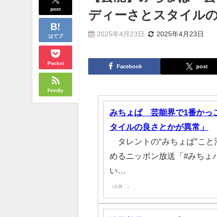
post
ディーさとスタイル
2025年4月23日
2025年4月23日
はてブ
Pocket
Facebook
post
Feedly
みちょぱ 芸能界で1番かっ
タイルの良さとかが異常」
タレントの“みちょぱ”こと
めるニッポン放送「#みちょパ
い…
（出典：）