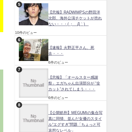
【悲報】RADWIMPSの野田洋
次郎、海外公演チケットが売れ
ない・・・( ；´Д｀)
10件のビュー
【速報】火野正平さん、死
去・・・
6件のビュー
【悲報】「オールスター感謝
祭」エガちゃん出演部分が “全
カット”されてしまう・・・
6件のビュー
【公開処刑】MEGUMIの集合写
真に同情、並んだ女優のスタイ
ル“エグすぎ”問題「ちょっと可
哀想なレベル」