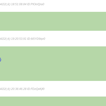
4/22(火) 18:51:08.84
ID:PIOn/Qra0
4/22(火) 19:20:53.91
ID:6t5YD9qv0
う
4/22(火) 20:36:46.28
ID:FDzQxKjf0