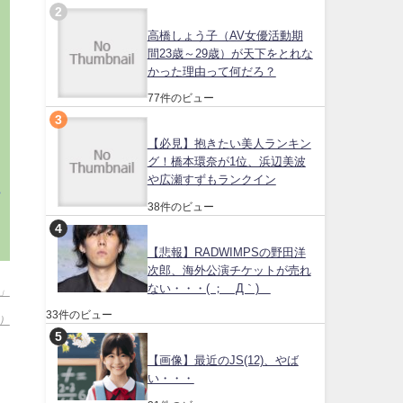
高橋しょう子（AV女優活動期
う
間23歳～29歳）が天下をとれな
かった理由って何だろ？
77件のビュー
【必見】抱きたい美人ランキン
グ！橋本環奈が1位、浜辺美波
や広瀬すずもランクイン
話
38件のビュー
【悲報】RADWIMPSの野田洋
次郎、海外公演チケットが売れ
ない・・・( ；´Д｀)
」
33件のビュー
]）
【画像】最近のJS(12)、やば
い・・・