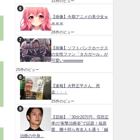
31件のビュー
【画像】今期アニメの美少女ｗ
ｗｗｗ
26件のビュー
【画像】ソフトバンクホークス
の女性ファン「タカガール」が
可愛いwwwwwww
25件のビュー
【速報】火野正平さん、死
去・・・
25件のビュー
【芸能】「30分20万円」窪田正
孝の“衝撃治療姿”で話題！福原
愛、團十郎ら有名人も通う「鍼
治療の中身」