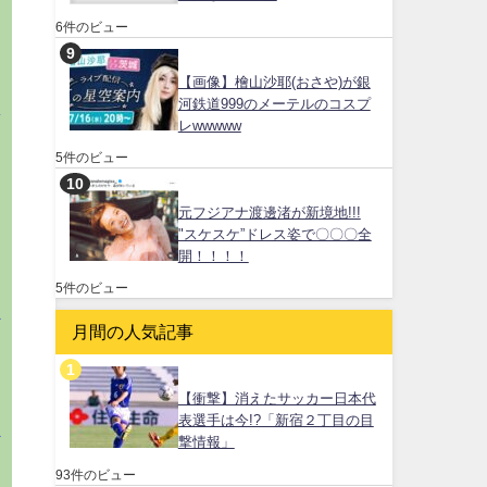
6件のビュー
い
【画像】檜山沙耶(おさや)が銀
河鉄道999のメーテルのコスプ
降
レwwwww
5件のビュー
元フジアナ渡邊渚が新境地!!!
"スケスケ”ドレス姿で〇〇〇全
開！！！！
5件のビュー
か
月間の人気記事
【衝撃】消えたサッカー日本代
た
表選手は今!?「新宿２丁目の目
か
撃情報」
」
93件のビュー