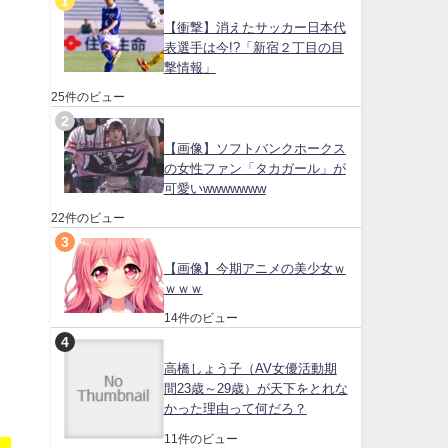
【衝撃】消えたサッカー日本代
表選手は今!?「新宿２丁目の目
撃情報」
25件のビュー
【画像】ソフトバンクホークス
の女性ファン「タカガール」が
可愛いwwwwwww
22件のビュー
【画像】今期アニメの美少女ｗ
ｗｗｗ
14件のビュー
高橋しょう子（AV女優活動期
間23歳～29歳）が天下をとれな
かった理由って何だろ？
11件のビュー