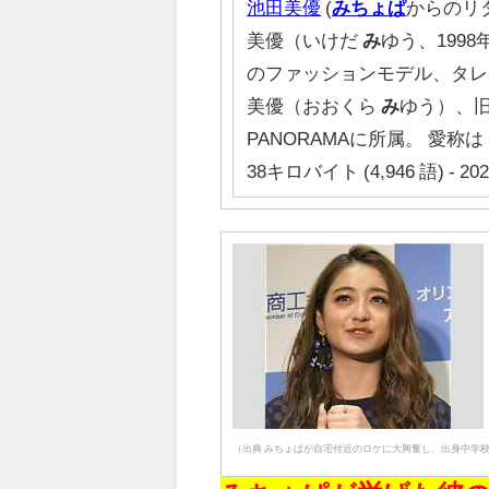
池田美優
(
みちょぱ
からのリ
美優（いけだ
み
ゆう、1998
のファッションモデル、タレン
美優（おおくら
み
ゆう）、
PANORAMAに所属。 愛称は
38キロバイト (4,946 語) - 20
（出典 みちょぱが自宅付近のロケに大興奮し、出身中学校を明か