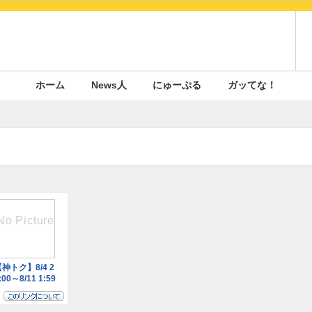
ホーム
News人
にゅーぷる
ガッてな！