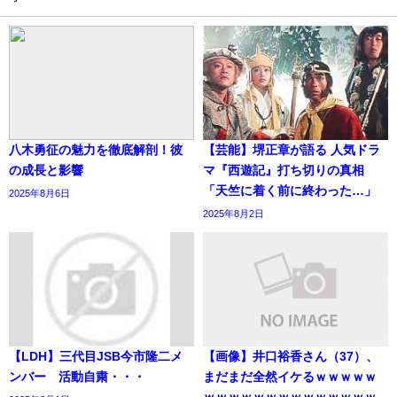
八木勇征の魅力を徹底解剖！彼
【芸能】堺正章が語る 人気ドラ
の成長と影響
マ『西遊記』打ち切りの真相
「天竺に着く前に終わった…」
2025年8月6日
2025年8月2日
【LDH】三代目JSB今市隆二メ
【画像】井口裕香さん（37）、
ンバー 活動自粛・・・
まだまだ全然イケるｗｗｗｗｗ
ｗｗｗｗｗｗｗｗｗｗｗｗｗｗ