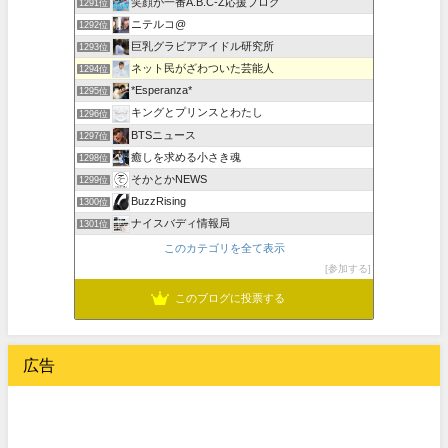
笑顔が一番A.B.C-Z応援ブログ
1291位
ニテルコ@
1292位
巨乳グラビアアイドル研究所
1293位
ネット民がざわついた芸能人
1294位
*Esperanza*
1295位
キングとプリンスとわたし
1296位
BTSニュース
1297位
癒しを求める小さき魂
1298位
そかとかNEWS
1299位
BuzzRising
1300位
ナイスバディ情報局
1301位
このカテゴリを全て表示
参加する
このブログに投票する
広告