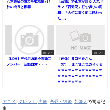
八木勇征の魅力を徹底解剖！
【芸能】堺正章が語る 人気ド
彼の成長と影響
ラマ『西遊記』打ち切りの真
相 「天竺に着く前に終わっ
た…」
タレント
タレント
【LDH】三代目JSB今市隆二
【画像】井口裕香さん
メンバー 活動自粛・・・
（37）、まだまだ全然イケる
ｗｗｗｗｗｗｗｗｗｗｗｗｗ
ｗｗｗｗｗｗｗｗｗｗｗｗｗ
ｗｗｗｗｗｗｗ
アニメ
,
タレント
,
声優
,
恋愛・結婚
,
芸能人
の関連記
事