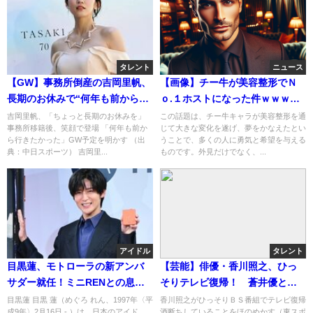
タレント
ニュース
【GW】事務所倒産の吉岡里帆、
【画像】チー牛が美容整形でＮ
長期のお休みで“何年も前から行
ｏ.１ホストになった件ｗｗｗｗ
きたかった場所へ・・・
ｗｗｗｗｗｗｗｗｗｗｗ
吉岡里帆、「ちょっと長期のお休みを」
この話題は、チー牛キャラが美容整形を通
事務所移籍後、笑顔で登場 「何年も前か
じて大きな変化を遂げ、夢をかなえたとい
ら行きたかった」GW予定を明かす （出
うことで、多くの人に勇気と希望を与える
典：中日スポーツ） 吉岡里...
ものです。外見だけでなく、...
アイドル
タレント
目黒蓮、モトローラの新アンバ
【芸能】俳優・香川照之、ひっ
サダー就任！ミニRENとの息の
そりテレビ復帰！ 蒼井優と…
合った共演とは？
目黒蓮 目黒 蓮（めぐろ れん、1997年〈平
香川照之がひっそりＢＳ番組でテレビ復帰
成9年〉2月16日 - ）は、日本のアイド
酒断ちしていることをほのめかす（東スポ