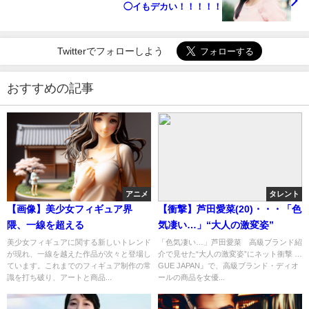
◯イもデカい！！！！！
Twitterでフォローしよう
おすすめの記事
アニメ
タレント
【画像】美少女フィギュア界
【衝撃】芦田愛菜(20)・・・「色
隈、一線を超える
気凄い…」“大人の激変姿”
美少女フィギュアに関する新しいトレンド
「色気凄い…」芦田愛菜 高級ブランド紹
が現れ、一線を越えた作品が次々と登場し
介で見せた“大人の激変姿”にネット衝撃 …
ています。これまでのフィギュア制作の常
GUE JAPAN』で、高級ブランド・ディオ
識を打ち破り、アートと商品...
ールの商品を女優...