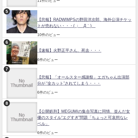
11件のビュー
【悲報】RADWIMPSの野田洋次郎、海外公演チケッ
トが売れない・・・( ；´Д｀)
10件のビュー
【速報】火野正平さん、死去・・・
6件のビュー
【悲報】「オールスター感謝祭」エガちゃん出演部
分が “全カット”されてしまう・・・
6件のビュー
【公開処刑】MEGUMIの集合写真に同情、並んだ女
優のスタイル“エグすぎ”問題「ちょっと可哀想なレ
ベル」
6件のビュー