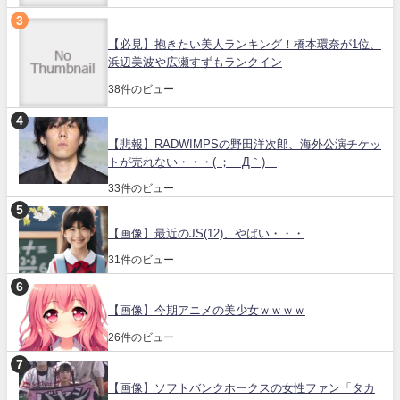
【必見】抱きたい美人ランキング！橋本環奈が1位、
浜辺美波や広瀬すずもランクイン
38件のビュー
【悲報】RADWIMPSの野田洋次郎、海外公演チケッ
トが売れない・・・( ；´Д｀)
33件のビュー
【画像】最近のJS(12)、やばい・・・
31件のビュー
【画像】今期アニメの美少女ｗｗｗｗ
26件のビュー
【画像】ソフトバンクホークスの女性ファン「タカ