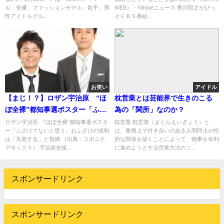
ル、俳優、ファッションモデル、歌手。男
WEB） - Yahoo!ニュース 香川照之がひっ
性アイドルグル...
そりＢＳ番組...
お笑い
アイドル
【まじ！？】ロザン宇治原 “ほ
枕営業とは芸能界で生きのこる
ぼ全裸”都知事選ポスター「ふざ
為の「関所」なのか？
けてないと思う」（ ﾟдﾟ ）
ロザン宇治原 “ほぼ全裸”都知事選ポスタ
枕営業 枕営業（まくらえいぎょう）と
ー「ふざけてないと思う」おふざけの規制
は、業務上で付き合いのある人間同士が性
は「失敗する」と指摘 （出典：スポニチ
的な関係を築くことによって、物事を有利
アネックス） 宇治原史規...
に進めようとする営業方法のこ...
スポンサードリンク
スポンサードリンク