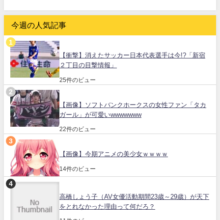
今週の人気記事
【衝撃】消えたサッカー日本代表選手は今!?「新宿
２丁目の目撃情報」
25件のビュー
【画像】ソフトバンクホークスの女性ファン「タカ
ガール」が可愛いwwwwwww
22件のビュー
【画像】今期アニメの美少女ｗｗｗｗ
14件のビュー
高橋しょう子（AV女優活動期間23歳～29歳）が天下
をとれなかった理由って何だろ？