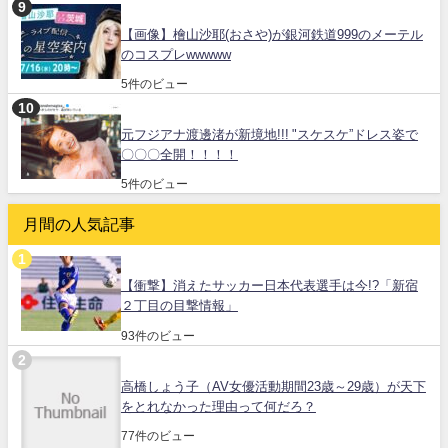
【画像】檜山沙耶(おさや)が銀河鉄道999のメーテル
のコスプレwwwww
5件のビュー
元フジアナ渡邊渚が新境地!!! "スケスケ”ドレス姿で
〇〇〇全開！！！！
5件のビュー
月間の人気記事
【衝撃】消えたサッカー日本代表選手は今!?「新宿
２丁目の目撃情報」
93件のビュー
高橋しょう子（AV女優活動期間23歳～29歳）が天下
をとれなかった理由って何だろ？
77件のビュー