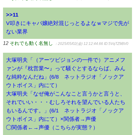
>>11
V叩きにキャバ嬢絶対混じっとるよなｗマジで先が
ない業界
12
それでも動く名無し
：2025/05/02(金) 12:12:44.66
ID:5VqTZ9BV0
大塚明夫「（アーツビジョンの一件で）アニメフ
ァンが『枕営業〜』って騒ぐとするならば、みん
な純粋なんだね」(6/8 ネットラジオ「ノックア
ウトボイス」内にて）
大塚明夫「なぜ俺がこんなこと言うかと言うと、
それでいい・・・むしろそれを望んでいる人たち
もいるんです。」(6/1 ネットラジオ「ノックア
ウトボイス」内にて）×関係者→声優
◯関係者←→声優（こちらが実態？）