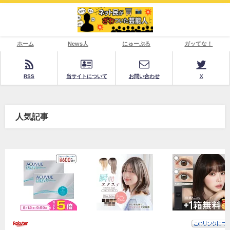
ホーム
News人
にゅーぷる
ガッてな！
RSS
当サイトについて
お問い合わせ
X
人気記事