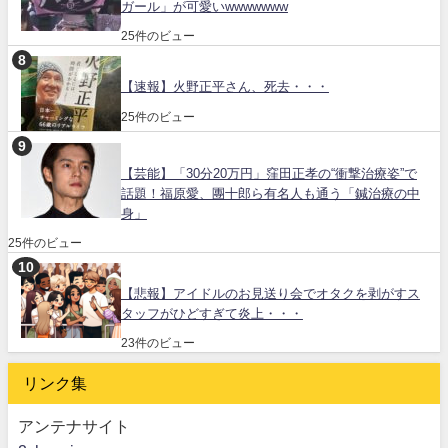
ガール」が可愛いwwwwwww
25件のビュー
【速報】火野正平さん、死去・・・
25件のビュー
【芸能】「30分20万円」窪田正孝の“衝撃治療姿”で
話題！福原愛、團十郎ら有名人も通う「鍼治療の中
身」
25件のビュー
【悲報】アイドルのお見送り会でオタクを剥がすス
タッフがひどすぎて炎上・・・
23件のビュー
リンク集
アンテナサイト