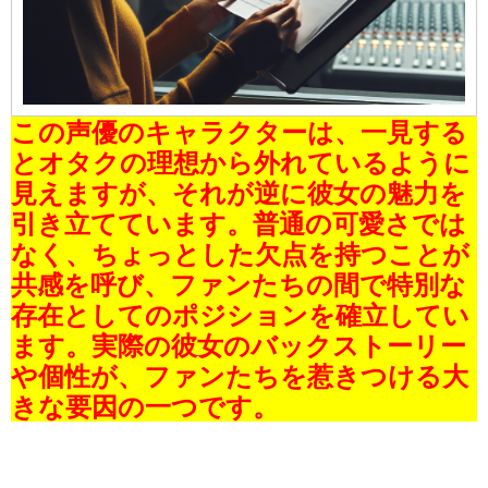
この声優のキャラクターは、一見する
とオタクの理想から外れているように
見えますが、それが逆に彼女の魅力を
引き立てています。普通の可愛さでは
なく、ちょっとした欠点を持つことが
共感を呼び、ファンたちの間で特別な
存在としてのポジションを確立してい
ます。実際の彼女のバックストーリー
や個性が、ファンたちを惹きつける大
きな要因の一つです。