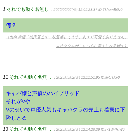
1
それでも動く名無し
：2025/05/02(金) 12:05:23.87
ID:YkhpmBGv0
何？
（出典 声優「彼氏居ます、枕営業してます、あまり可愛くありません」
←オタク共がこいつらに夢中になる理由）
11
それでも動く名無し
：2025/05/02(金) 12:11:51.95
ID:tlyCT/cv0
キャバ嬢と声優のハイブリッド
それがVや
Vのせいで声優人気もキャバクラの売上も着実に下
降しとる
13
それでも動く名無し
：2025/05/02(金) 12:14:20.39
ID:jY1W4RIW0