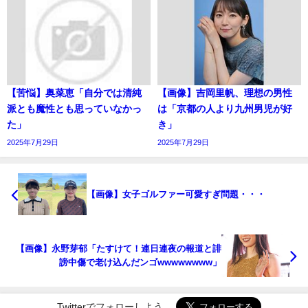
【苦悩】奥菜恵「自分では清純
【画像】吉岡里帆、理想の男性
派とも魔性とも思っていなかっ
は「京都の人より九州男児が好
た」
き」
2025年7月29日
2025年7月29日
【画像】女子ゴルファー可愛すぎ問題・・・
【画像】永野芽郁「たすけて！連日連夜の報道と誹
謗中傷で老け込んだンゴwwwwwwww」
Twitterでフォローしよう