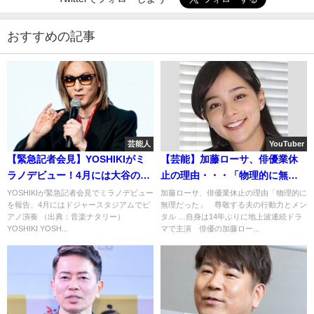
おすすめの記事
芸能人
YouTuber
【緊急記者会見】YOSHIKIがミ
【芸能】加藤ローサ、俳優業休
ラノデビュー！4月には大谷のい
止の理由・・・「物理的に無理
るドジャースタジアムで・・・
だった」
YOSHIKIが緊急記者会見でミラノデビュー
加藤ローサ、俳優業休止の理由「物理的に
を報告、4月にはドジャースタジアムでピ
無理だった」 尊敬する夫の行動力とメン
アノ演奏 （出典：音楽ナタリー）
タル …自身は14年ぶりに地上波連続ドラ
YOSHIKI YOSH...
マで主演 俳優の加藤ロー...