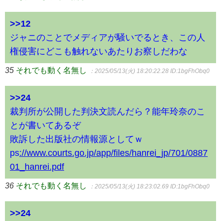
>>12
ジャニのことでメディアが騒いでるとき、この人
権侵害にどこも触れないあたりお察しだわな
35
それでも動く名無し
：2025/05/13(火) 18:20:22.28
ID:1bgFhObq0
>>24
裁判所が公開した判決文読んだら？能年玲奈のこ
とが書いてあるぞ
敗訴した出版社の情報源としてｗ
ps
://www.courts.go.jp/app/files/hanrei_jp/701/0887
01_hanrei.pdf
36
それでも動く名無し
：2025/05/13(火) 18:23:02.69
ID:1bgFhObq0
>>24