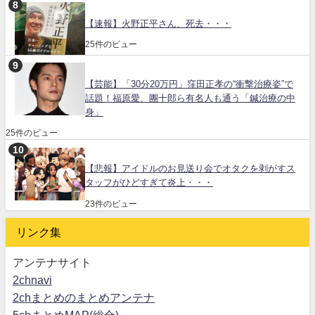
【速報】火野正平さん、死去・・・
25件のビュー
【芸能】「30分20万円」窪田正孝の“衝撃治療姿”で
話題！福原愛、團十郎ら有名人も通う「鍼治療の中
身」
25件のビュー
【悲報】アイドルのお見送り会でオタクを剥がすス
タッフがひどすぎて炎上・・・
23件のビュー
リンク集
アンテナサイト
2chnavi
2chまとめのまとめアンテナ
5chまとめMAP(総合)