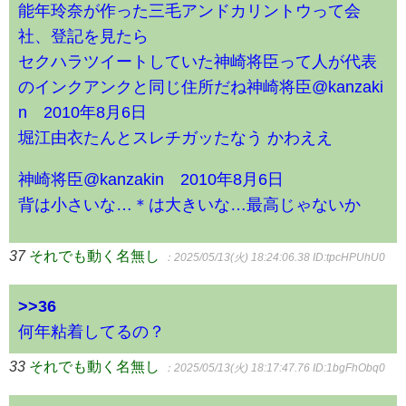
能年玲奈が作った三毛アンドカリントウって会
社、登記を見たら
セクハラツイートしていた神崎将臣って人が代表
のインクアンクと同じ住所だね神崎将臣@kanzaki
n 2010年8月6日
堀江由衣たんとスレチガッたなう かわええ
神崎将臣@kanzakin 2010年8月6日
背は小さいな…＊は大きいな…最高じゃないか
37
それでも動く名無し
：2025/05/13(火) 18:24:06.38
ID:tpcHPUhU0
>>36
何年粘着してるの？
33
それでも動く名無し
：2025/05/13(火) 18:17:47.76
ID:1bgFhObq0