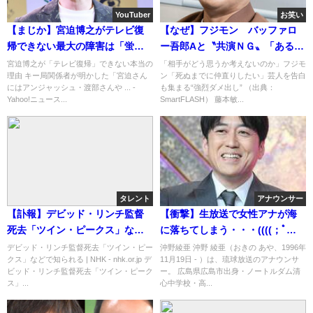
YouTuber
お笑い
【まじか】宮迫博之がテレビ復
【なぜ】フジモン バッファロ
帰できない最大の障害は「蛍原
ー吾郎Aと〝共演ＮＧ〟「あるく
徹氏との関係修復が済んでいな
だりで…」
宮迫博之が「テレビ復帰」できない本当の
「相手がどう思うか考えないのか」フジモ
理由 キー局関係者が明かした「宮迫さん
ン「死ぬまでに仲直りしたい」芸人を告白
い」
にはアンジャッシュ・渡部さんや ... -
も集まる“強烈ダメ出し” （出典：
Yahoo!ニュース...
SmartFLASH） 藤本敏...
タレント
アナウンサー
【訃報】デビッド・リンチ監督
【衝撃】生放送で女性アナが海
死去「ツイン・ピークス」など
に落ちてしまう・・・((((；ﾟ
で知られる
Дﾟ)))))))
デビッド・リンチ監督死去「ツイン・ピー
沖野綾亜 沖野 綾亜（おきの あや、1996年
クス」などで知られる | NHK - nhk.or.jp デ
11月19日 - ）は、琉球放送のアナウンサ
ビッド・リンチ監督死去「ツイン・ピーク
ー。 広島県広島市出身・ノートルダム清
ス」...
心中学校・高...