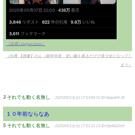
（出典 i.imgur.com）
（出典 【画像】のん（能年玲奈、安い服を着るだけで美少女になってし
まう）
3
それでも動く名無し
：2025/05/13(火) 17:53:00.52
ID:HpqctHCJ0
１０年前ならなあ
5
それでも動く名無し
：2025/05/13(火) 17:53:21.23
ID:/QeM2jSV0