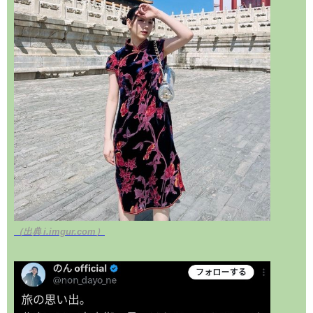
（出典 i.imgur.com）