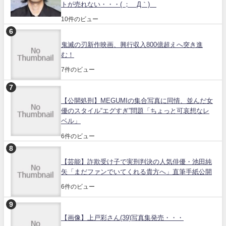
トが売れない・・・( ；´Д｀)
10件のビュー
鬼滅の刃新作映画、興行収入800億超えへ突き進
む！
7件のビュー
【公開処刑】MEGUMIの集合写真に同情、並んだ女
優のスタイル“エグすぎ”問題「ちょっと可哀想なレ
ベル」
6件のビュー
【芸能】詐欺受け子で実刑判決の人気俳優・池田純
矢「まだファンでいてくれる貴方へ」直筆手紙公開
6件のビュー
【画像】上戸彩さん(39)写真集発売・・・