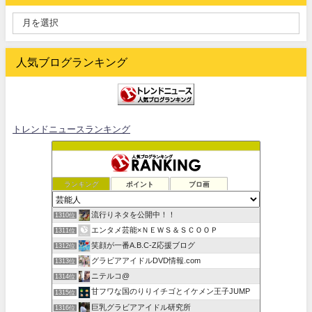
人気ブログランキング
トレンドニュースランキング
ランキング
ポイント
ブロ画
流行りネタを公開中！！
1310位
エンタメ芸能×ＮＥＷＳ＆ＳＣＯＯＰ
1311位
笑顔が一番A.B.C-Z応援ブログ
1312位
グラビアアイドルDVD情報.com
1313位
ニテルコ@
1314位
甘フワな国のりりイチゴとイケメン王子JUMP
1315位
巨乳グラビアアイドル研究所
1316位