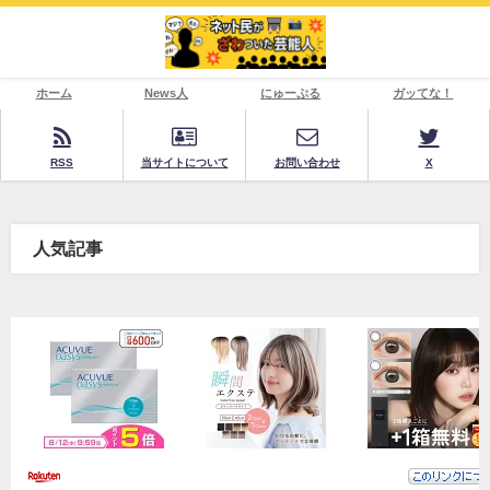
ホーム
News人
にゅーぷる
ガッてな！
RSS
当サイトについて
お問い合わせ
X
人気記事