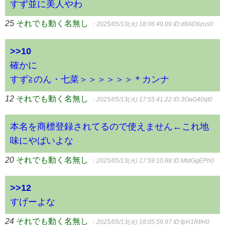
すず並に美人やわ
25
それでも動く名無し
：2025/05/13(火) 18:06:49.09
ID:d8AD6zos0
>>10
確かに
すず≧のん・七菜＞＞＞＞＞＞＊カンナ
12
それでも動く名無し
：2025/05/13(火) 17:55:41.22
ID:3OaG40qt0
本名を商標登録されてるので使えません←これ地
味にやばいよな
20
それでも動く名無し
：2025/05/13(火) 17:59:10.88
ID:MldGgEPh0
>>12
すげーよな
24
それでも動く名無し
：2025/05/13(火) 18:05:59.97
ID:fpH1Rf/H0