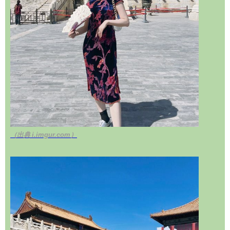
（出典 i.imgur.com）