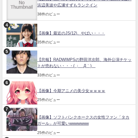
浜辺美波や広瀬すずもランクイン
38件のビュー
【画像】最近のJS(12)、やばい・・・
35件のビュー
【悲報】RADWIMPSの野田洋次郎、海外公演チケッ
トが売れない・・・( ；´Д｀)
33件のビュー
【画像】今期アニメの美少女ｗｗｗｗ
25件のビュー
【画像】ソフトバンクホークスの女性ファン「タカ
ガール」が可愛いwwwwwww
25件のビュー