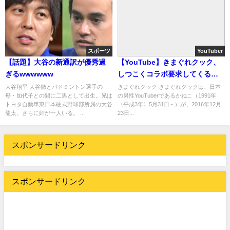
スポーツ
YouTuber
【話題】大谷の新通訳が優秀過
【YouTube】きまぐれクック、
ぎるwwwwww
しつこくコラボ要求してくる
YouTuberとのトラブルを明かす
大谷翔平 大谷徹とバドミントン選手の
きまぐれクック きまぐれクックは、日本
母・加代子との間に二男として出生。兄は
の男性YouTuberであるかねこ（1991年
「めちゃくちゃムカつく」
トヨタ自動車東日本硬式野球部所属の大谷
〈平成3年〉5月31日 - ）が、2016年12月
龍太。さらに姉が一人いる。 ...
23日...
スポンサードリンク
スポンサードリンク