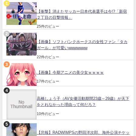
【衝撃】消えたサッカー日本代表選手は今!?「新宿
２丁目の目撃情報」
25件のビュー
【画像】ソフトバンクホークスの女性ファン「タカ
ガール」が可愛いwwwwwww
22件のビュー
【画像】今期アニメの美少女ｗｗｗｗ
17件のビュー
高橋しょう子（AV女優活動期間23歳～29歳）が天下
をとれなかった理由って何だろ？
10件のビュー
【悲報】RADWIMPSの野田洋次郎、海外公演チケッ