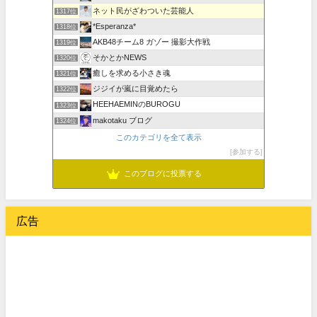
ネット民がざわついた芸能人
1317位
*Esperanza*
1318位
AKB48チーム8 ガゾー 撮影大作戦
1319位
そかとかNEWS
1320位
癒しを求める小さき魂
1321位
ジジイが嵐に目覚めたら
1322位
HEEHAEMINのBUROGU
1323位
makotaku ブログ
1324位
このカテゴリを全て表示
参加する
このブログに投票する
広告