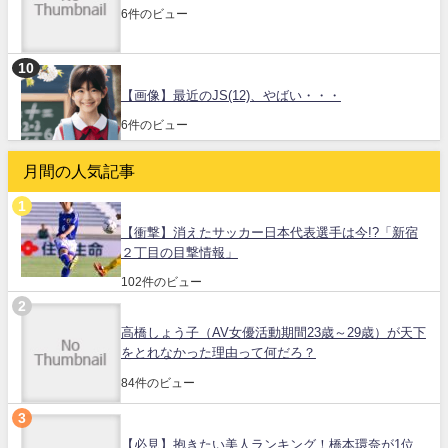
6件のビュー
【画像】最近のJS(12)、やばい・・・
6件のビュー
月間の人気記事
【衝撃】消えたサッカー日本代表選手は今!?「新宿
２丁目の目撃情報」
102件のビュー
高橋しょう子（AV女優活動期間23歳～29歳）が天下
をとれなかった理由って何だろ？
84件のビュー
【必見】抱きたい美人ランキング！橋本環奈が1位、