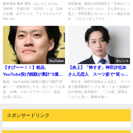
を警戒し神対応
ら、立ち直れない」 恋人・宇
橋本環奈 橋本 環奈（はしもと かんな、
本田真凜、彼氏の浮気相手が「日本のフィ
1999年〈平成11年〉2月3日 - ）は、日本
ギュア選手とかだったら、立ち直れない」
野昌磨とは・・・
の女優、元アイドル。アイドルグループ
恋人・宇野昌磨とのバレンタイン秘話を告
Rev. fro...
白 プロフィギュアスケ...
YouTuber
タレント
【すげーー！！】粗品、
【炎上】「怖すぎ」神田沙也加
YouTube投げ銭額が累計“2億
さん元恋人 スーツ姿で“笑って
円”突破！全額寄付へ(*ﾟ▽ﾟ*)
る”謝罪動画アップ
粗品、YouTube投げ銭額が累計“2億円”突
「怖すぎ」神田沙也加さん元恋人 スーツ
破！！「全額寄付してる」説についても言
姿で謝罪動画アップも“笑ってる”と指摘続
及 （出典：スポニチアネックス） 粗品
出の表情に批判続出 …「この度、謝罪を
(お笑い芸人) ...
したいと思い、動画を撮っ...
スポンサードリンク