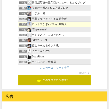
新宿居酒屋の三代目のニュースまとめブログ
1290位
笑顔が一番A.B.C-Z応援ブログ
1291位
ニテルコ@
1292位
巨乳グラビアアイドル研究所
1293位
ネット民がざわついた芸能人
1294位
*Esperanza*
1295位
キングとプリンスとわたし
1296位
BTSニュース
1297位
癒しを求める小さき魂
1298位
そかとかNEWS
1299位
BuzzRising
1300位
ナイスバディ情報局
1301位
このカテゴリを全て表示
参加する
このブログに投票する
広告