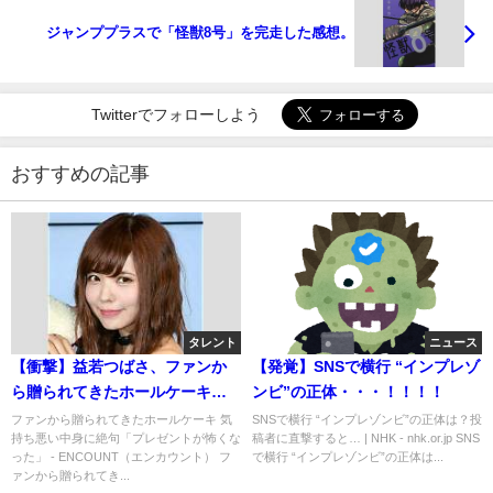
ジャンププラスで「怪獣8号」を完走した感想。
Twitterでフォローしよう
おすすめの記事
タレント
ニュース
【衝撃】益若つばさ、ファンか
【発覚】SNSで横行 “インプレゾ
ら贈られてきたホールケーキの
ンビ”の正体・・・！！！！
気持ち悪い中身…「プレゼント
ファンから贈られてきたホールケーキ 気
SNSで横行 “インプレゾンビ”の正体は？投
持ち悪い中身に絶句「プレゼントが怖くな
稿者に直撃すると… | NHK - nhk.or.jp SNS
が怖くなった」
った」 - ENCOUNT（エンカウント） フ
で横行 “インプレゾンビ”の正体は...
ァンから贈られてき...