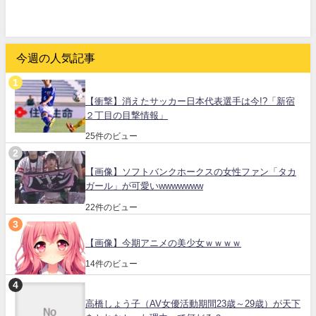
今週の人気記事
【衝撃】消えたサッカー日本代表選手は今!?「新宿
２丁目の目撃情報」
25件のビュー
【画像】ソフトバンクホークスの女性ファン「タカ
ガール」が可愛いwwwwwww
22件のビュー
【画像】今期アニメの美少女ｗｗｗｗ
14件のビュー
高橋しょう子（AV女優活動期間23歳～29歳）が天下