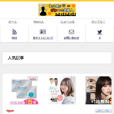
ホーム
News人
にゅーぷる
ガッてな！
RSS
当サイトについて
お問い合わせ
X
人気記事