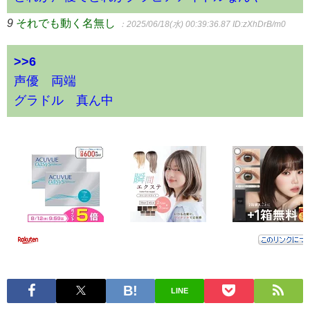
9
それでも動く名無し
：2025/06/18(水) 00:39:36.87
ID:zXhDrB/m0
>>6
声優 両端
グラドル 真ん中
LINE