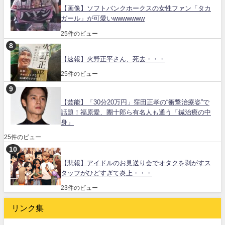
【画像】ソフトバンクホークスの女性ファン「タカ
ガール」が可愛いwwwwwww
25件のビュー
【速報】火野正平さん、死去・・・
25件のビュー
【芸能】「30分20万円」窪田正孝の“衝撃治療姿”で
話題！福原愛、團十郎ら有名人も通う「鍼治療の中
身」
25件のビュー
【悲報】アイドルのお見送り会でオタクを剥がすス
タッフがひどすぎて炎上・・・
23件のビュー
リンク集