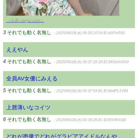
（出典 i.imgur.com）
3
それでも動く名無し
：2025/06/18(水) 00:35:10.54
ID:Is5Pvl550
ええやん
4
それでも動く名無し
：2025/06/18(水) 00:37:29.29
ID:SKGohv5A0
全員AV女優にみえる
5
それでも動く名無し
：2025/06/18(水) 00:37:54.81
ID:6bdPL1V90
上唇薄いなコイツ
6
それでも動く名無し
：2025/06/18(水) 00:38:26.81
ID:EG/4hX3j0
どれが声優でどれがグラビアアイドルなんや