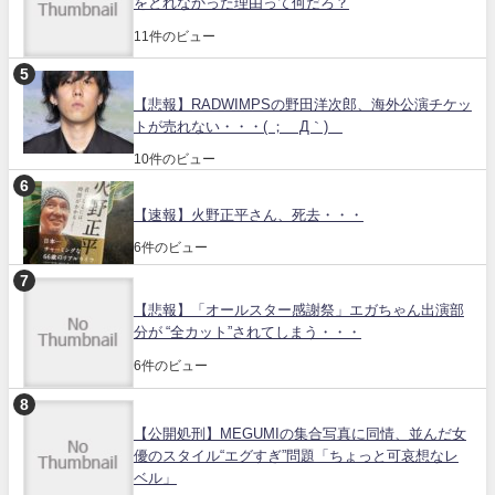
をとれなかった理由って何だろ？
11件のビュー
【悲報】RADWIMPSの野田洋次郎、海外公演チケッ
トが売れない・・・( ；´Д｀)
10件のビュー
【速報】火野正平さん、死去・・・
6件のビュー
【悲報】「オールスター感謝祭」エガちゃん出演部
分が “全カット”されてしまう・・・
6件のビュー
【公開処刑】MEGUMIの集合写真に同情、並んだ女
優のスタイル“エグすぎ”問題「ちょっと可哀想なレ
ベル」