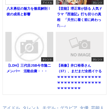
アイドル
タレント
八木勇征の魅力を徹底解剖！
【芸能】堺正章が語る 人気ド
彼の成長と影響
ラマ『西遊記』打ち切りの真
相 「天竺に着く前に終わっ
た…」
タレント
タレント
【LDH】三代目JSB今市隆二
【画像】井口裕香さん
メンバー 活動自粛・・・
（37）、まだまだ全然イケる
ｗｗｗｗｗｗｗｗｗｗｗｗｗ
ｗｗｗｗｗｗｗｗｗｗｗｗｗ
ｗｗｗｗｗｗｗ
アイドル
,
タレント
,
モデル・グラビア
,
女優
,
芸能人