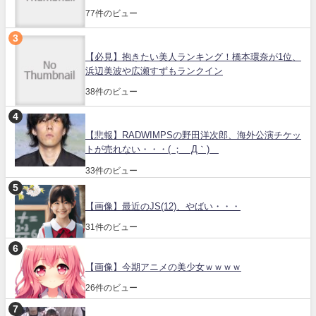
77件のビュー
【必見】抱きたい美人ランキング！橋本環奈が1位、
浜辺美波や広瀬すずもランクイン
38件のビュー
【悲報】RADWIMPSの野田洋次郎、海外公演チケッ
トが売れない・・・( ；´Д｀)
33件のビュー
【画像】最近のJS(12)、やばい・・・
31件のビュー
【画像】今期アニメの美少女ｗｗｗｗ
26件のビュー