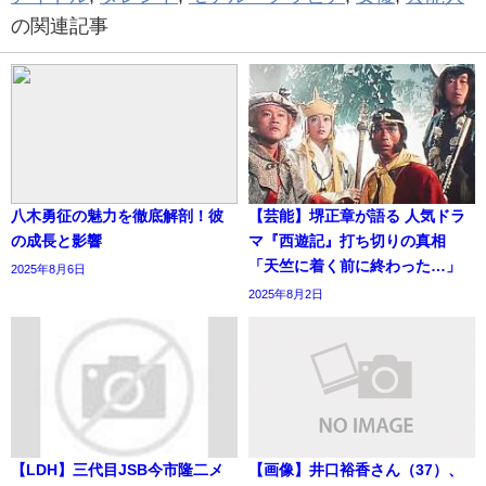
の関連記事
八木勇征の魅力を徹底解剖！彼
【芸能】堺正章が語る 人気ドラ
の成長と影響
マ『西遊記』打ち切りの真相
「天竺に着く前に終わった…」
2025年8月6日
2025年8月2日
【LDH】三代目JSB今市隆二メ
【画像】井口裕香さん（37）、