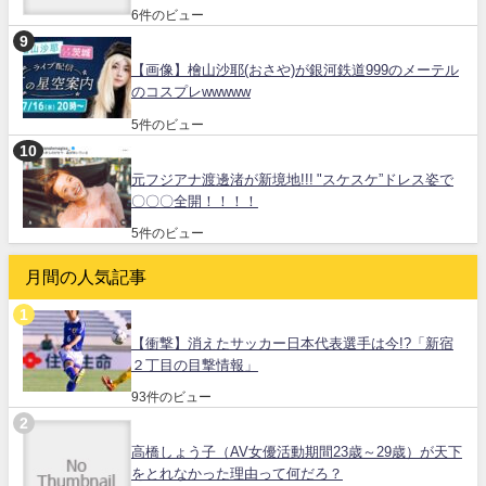
6件のビュー
【画像】檜山沙耶(おさや)が銀河鉄道999のメーテル
のコスプレwwwww
5件のビュー
元フジアナ渡邊渚が新境地!!! "スケスケ”ドレス姿で
〇〇〇全開！！！！
5件のビュー
月間の人気記事
【衝撃】消えたサッカー日本代表選手は今!?「新宿
２丁目の目撃情報」
93件のビュー
高橋しょう子（AV女優活動期間23歳～29歳）が天下
をとれなかった理由って何だろ？