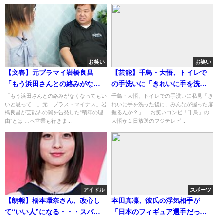
お笑い
お笑い
【文春】元プラマイ岩橋良昌
【芸能】千鳥・大悟、トイレで
「もう浜田さんとの絡みがなく
の手洗いに「きれいに手を洗っ
なってもいいと思って」芸能界
た後に、みんなが握った扉握る
「もう浜田さんとの絡みがなくなってもい
千鳥・大悟、トイレでの手洗いに私見「き
いと思って…」元「プラス・マイナス」岩
れいに手を洗った後に、みんなが握った扉
の闇を告発した“積年の理由”
んか？」
橋良昌が芸能界の闇を告発した“積年の理
握るんか？」 お笑いコンビ「千鳥」の
由”とは …へ営業も行きま...
大悟が１日放送のフジテレビ...
アイドル
スポーツ
【朗報】橋本環奈さん、改心し
本田真凜、彼氏の浮気相手が
て“いい人”になる・・・スパイ
「日本のフィギュア選手だった