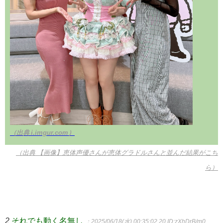
（出典 i.imgur.com）
（出典 【画像】恵体声優さんが恵体グラドルさんと並んだ結果がこち
ら）
2
それでも動く名無し
：2025/06/18(水) 00:35:02.20
ID:zXhDrB/m0