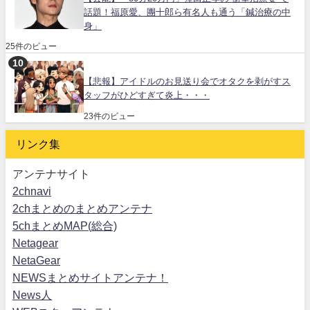
話題！福原愛、團十郎ら有名人も通う「鍼治療の中
身」
25件のビュー
【悲報】アイドルのお見送り会でオタクを剥がすス
タッフがひどすぎて炎上・・・
23件のビュー
リンク集
アンテナサイト
2chnavi
2chまとめのまとめアンテナ
5chまとめMAP(総合)
Netagear
NetaGear
NEWSまとめサイトアンテナ！
News人