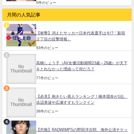
5件のビュー
月間の人気記事
【衝撃】消えたサッカー日本代表選手は今!?「新宿
２丁目の目撃情報」
93件のビュー
高橋しょう子（AV女優活動期間23歳～29歳）が天下
をとれなかった理由って何だろ？
77件のビュー
【必見】抱きたい美人ランキング！橋本環奈が1位、
浜辺美波や広瀬すずもランクイン
38件のビュー
【悲報】RADWIMPSの野田洋次郎、海外公演チケッ