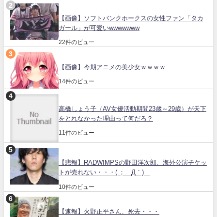
【画像】ソフトバンクホークスの女性ファン「タカ
ガール」が可愛いwwwwwww
22件のビュー
【画像】今期アニメの美少女ｗｗｗｗ
14件のビュー
高橋しょう子（AV女優活動期間23歳～29歳）が天下
をとれなかった理由って何だろ？
11件のビュー
【悲報】RADWIMPSの野田洋次郎、海外公演チケッ
トが売れない・・・( ；´Д｀)
10件のビュー
【速報】火野正平さん、死去・・・