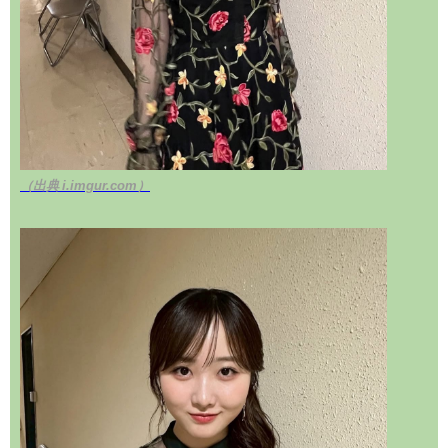
（出典 i.imgur.com）