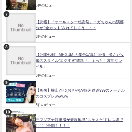
6件のビュー
【悲報】「オールスター感謝祭」エガちゃん出演部
分が “全カット”されてしまう・・・
6件のビュー
【公開処刑】MEGUMIの集合写真に同情、並んだ女
優のスタイル“エグすぎ”問題「ちょっと可哀想なレ
ベル」
6件のビュー
【画像】檜山沙耶(おさや)が銀河鉄道999のメーテル
のコスプレwwwww
5件のビュー
元フジアナ渡邊渚が新境地!!! "スケスケ”ドレス姿で
〇〇〇全開！！！！