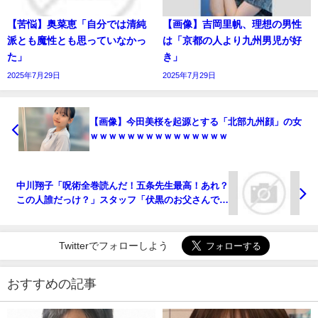
【苦悩】奥菜恵「自分では清純
【画像】吉岡里帆、理想の男性
派とも魔性とも思っていなかっ
は「京都の人より九州男児が好
た」
き」
2025年7月29日
2025年7月29日
【画像】今田美桜を起源とする「北部九州顔」の女
ｗｗｗｗｗｗｗｗｗｗｗｗｗｗｗ
中川翔子「呪術全巻読んだ！五条先生最高！あれ？
この人誰だっけ？」スタッフ「伏黒のお父さんです
よ」
Twitterでフォローしよう
おすすめの記事