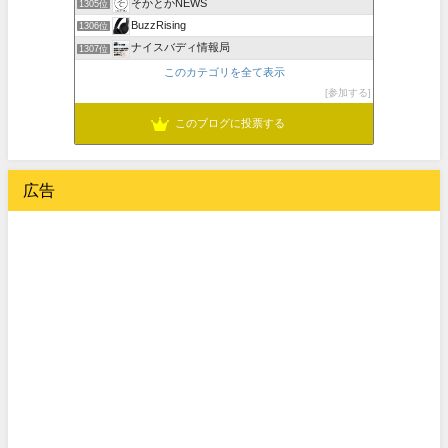
そかとかNEWS
1305位
BuzzRising
1306位
ナイスバディ情報局
1307位
このカテゴリを全て表示
参加する
このブログに投票する
広告