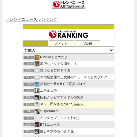
トレンドニュースランキング
ランキング
ポイント
ブロ画
NMB48まとめだよ
1293位
流行りネタを公開中！！
1294位
気になる芸能界ネタ
1295位
新宿居酒屋の三代目のニュースまとめブログ
1296位
笑顔が一番A.B.C-Z応援ブログ
1297位
ニテルコ@
1298位
巨乳グラビアアイドル研究所
1299位
ネット民がざわついた芸能人
1300位
*Esperanza*
1301位
キングとプリンスとわたし
1302位
BTSニュース
1303位
癒しを求める小さき魂
1304位