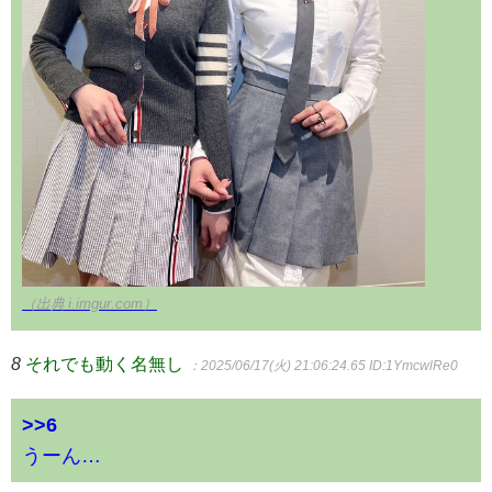
（出典 i.imgur.com）
8
それでも動く名無し
：2025/06/17(火) 21:06:24.65
ID:1YmcwlRe0
>>6
うーん…