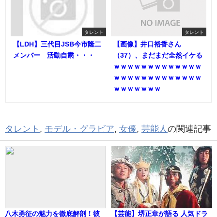
タレント
タレント
【LDH】三代目JSB今市隆二
【画像】井口裕香さん
メンバー 活動自粛・・・
（37）、まだまだ全然イケる
ｗｗｗｗｗｗｗｗｗｗｗｗｗ
ｗｗｗｗｗｗｗｗｗｗｗｗｗ
ｗｗｗｗｗｗｗ
タレント
,
モデル・グラビア
,
女優
,
芸能人
の関連記事
八木勇征の魅力を徹底解剖！彼
【芸能】堺正章が語る 人気ドラ