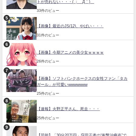
トが売れない・・・( ；´Д｀)
33件のビュー
【画像】最近のJS(12)、やばい・・・
31件のビュー
【画像】今期アニメの美少女ｗｗｗｗ
26件のビュー
【画像】ソフトバンクホークスの女性ファン「タカ
ガール」が可愛いwwwwwww
25件のビュー
【速報】火野正平さん、死去・・・
25件のビュー
【芸能】「30分20万円」窪田正孝の“衝撃治療姿”で