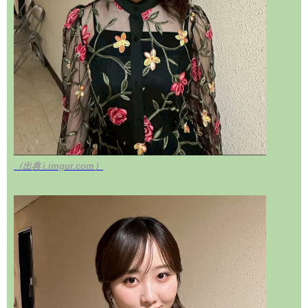
（出典 i.imgur.com）