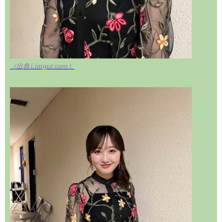
（出典 i.imgur.com）