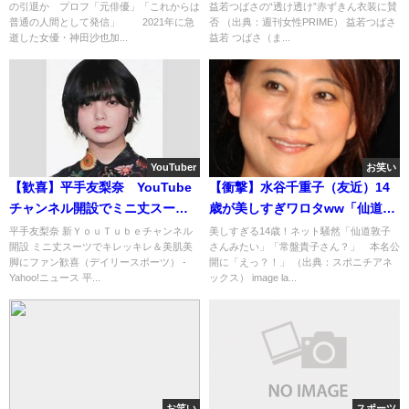
の引退か プロフ「元俳優」「これからは
益若つばさの“透け透け”赤ずきん衣装に賛
間として発信」
普通の人間として発信」 2021年に急
否 （出典：週刊女性PRIME） 益若つばさ
逝した女優・神田沙也加...
益若 つばさ（ま...
YouTuber
お笑い
【歓喜】平手友梨奈 YouTube
【衝撃】水谷千重子（友近）14
チャンネル開設でミニ丈スーツ
歳が美しすぎワロタww「仙道敦
でキレッキレ＆美肌美脚！！足
子さんみたい」「常盤貴子さ
平手友梨奈 新ＹｏｕＴｕｂｅチャンネル
美しすぎる14歳！ネット騒然「仙道敦子
開設 ミニ丈スーツでキレッキレ＆美肌美
さんみたい」「常盤貴子さん？」 本名公
きれい」「大人の魅力が！」
ん？」
脚にファン歓喜（デイリースポーツ） -
開に「えっ？！」 （出典：スポニチアネ
Yahoo!ニュース 平...
ックス） image la...
お笑い
スポーツ