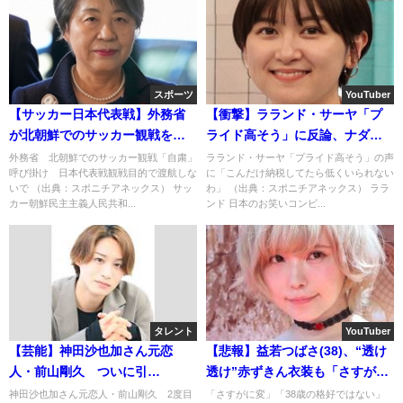
スポーツ
YouTuber
【サッカー日本代表戦】外務省
【衝撃】ラランド・サーヤ「プ
が北朝鮮でのサッカー観戦を
ライド高そう」に反論、ナダル
「自粛」呼びかけ・・・
「こんだけ納税してたら低くい
外務省 北朝鮮でのサッカー観戦「自粛」
ラランド・サーヤ「プライド高そう」の声
呼び掛け 日本代表戦観戦目的で渡航しな
に「こんだけ納税してたら低くいられない
られないわ」・・・(ﾟ∀ﾟ)
いで （出典：スポニチアネックス） サッ
わ」 （出典：スポニチアネックス） ララ
カー朝鮮民主主義人民共和...
ンド 日本のお笑いコンビ...
タレント
YouTuber
【芸能】神田沙也加さん元恋
【悲報】益若つばさ(38)、“透け
人・前山剛久 ついに引
透け”赤ずきん衣装も「さすがに
退・・・「これからは普通の人
変」・・・
神田沙也加さん元恋人・前山剛久 2度目
「さすがに変」「38歳の格好ではない」