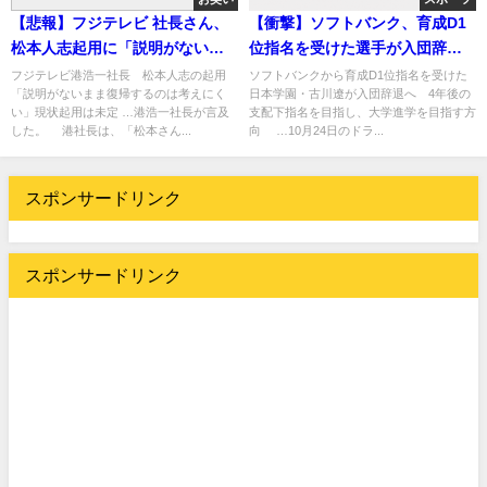
【悲報】フジテレビ 社長さん、
【衝撃】ソフトバンク、育成D1
松本人志起用に「説明がないま
位指名を受けた選手が入団辞退
ま復帰するのは考えにくい」
へ・・・
フジテレビ港浩一社長 松本人志の起用
ソフトバンクから育成D1位指名を受けた
「説明がないまま復帰するのは考えにく
日本学園・古川遼が入団辞退へ 4年後の
い」現状起用は未定 …港浩一社長が言及
支配下指名を目指し、大学進学を目指す方
した。 港社長は、「松本さん...
向 …10月24日のドラ...
スポンサードリンク
スポンサードリンク