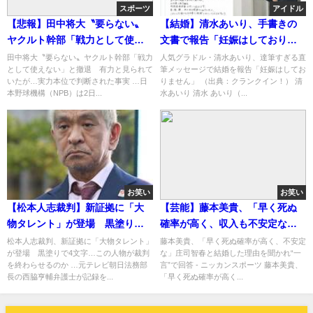
スポーツ
アイドル
【悲報】田中将大〝要らない〟
【結婚】清水あいり、手書きの
ヤクルト幹部「戦力として使え
文書で報告「妊娠はしておりま
ない」と撤退
せん」「相手は・・・」
田中将大〝要らない〟ヤクルト幹部「戦力
人気グラドル・清水あいり、達筆すぎる直
として使えない」と撤退 有力と見られて
筆メッセージで結婚を報告「妊娠はしてお
いたが…実力本位で判断された事実 …日
りません」 （出典：クランクイン！） 清
本野球機構（NPB）は2日...
水あいり 清水 あいり（...
お笑い
お笑い
【松本人志裁判】新証拠に「大
【芸能】藤本美貴、「早く死ぬ
物タレント」が登場 黒塗りで4
確率が高く、収入も不安定な」
文字…この人物が裁判を終わら
庄司智春となぜ結婚したか聞か
松本人志裁判、新証拠に「大物タレント」
藤本美貴、「早く死ぬ確率が高く、不安定
が登場 黒塗りで4文字…この人物が裁判
な」庄司智春と結婚した理由を聞かれ“一
せるのか
れ“一言”で回答
を終わらせるのか …元テレビ朝日法務部
言”で回答 - ニッカンスポーツ 藤本美貴、
長の西脇亨輔弁護士が記録を...
「早く死ぬ確率が高く...