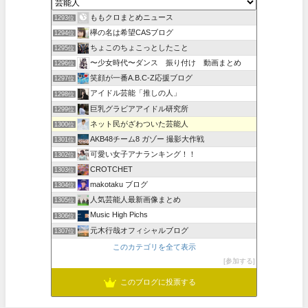
ももクロまとめニュース
1293位
欅の名は希望CASブログ
1294位
ちょこのちょこっとしたこと
1295位
〜少女時代〜ダンス 振り付け 動画まとめ
1296位
笑顔が一番A.B.C-Z応援ブログ
1297位
アイドル芸能「推しの人」
1298位
巨乳グラビアアイドル研究所
1299位
ネット民がざわついた芸能人
1300位
AKB48チーム8 ガゾー 撮影大作戦
1301位
可愛い女子アナランキング！！
1302位
CROTCHET
1303位
makotaku ブログ
1304位
人気芸能人最新画像まとめ
1305位
Music High Pichs
1306位
元木行哉オフィシャルブログ
1307位
このカテゴリを全て表示
参加する
このブログに投票する