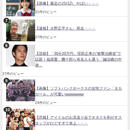
【画像】最近のJS(12)、やばい・・・
31件のビュー
【速報】火野正平さん、死去・・・
27件のビュー
【芸能】「30分20万円」窪田正孝の“衝撃治療姿”で
話題！福原愛、團十郎ら有名人も通う「鍼治療の中
身」
27件のビュー
【画像】ソフトバンクホークスの女性ファン「タカ
ガール」が可愛いwwwwwww
24件のビュー
【悲報】アイドルのお見送り会でオタクを剥がすス
タッフがひどすぎて炎上・・・