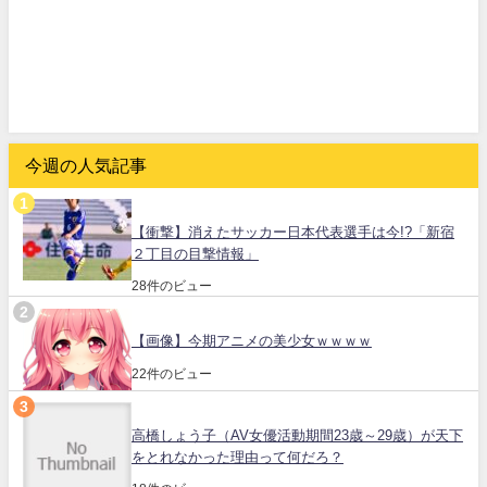
今週の人気記事
【衝撃】消えたサッカー日本代表選手は今!?「新宿
２丁目の目撃情報」
28件のビュー
【画像】今期アニメの美少女ｗｗｗｗ
22件のビュー
高橋しょう子（AV女優活動期間23歳～29歳）が天下
をとれなかった理由って何だろ？