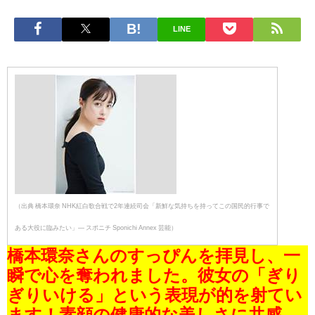
LINE
（出典 橋本環奈 NHK紅白歌合戦で2年連続司会「新鮮な気持ちを持ってこの国民的行事で
ある大役に臨みたい」― スポニチ Sponichi Annex 芸能）
橋本環奈さんのすっぴんを拝見し、一
瞬で心を奪われました。彼女の「ぎり
ぎりいける」という表現が的を射てい
ます！素顔の健康的な美しさに共感