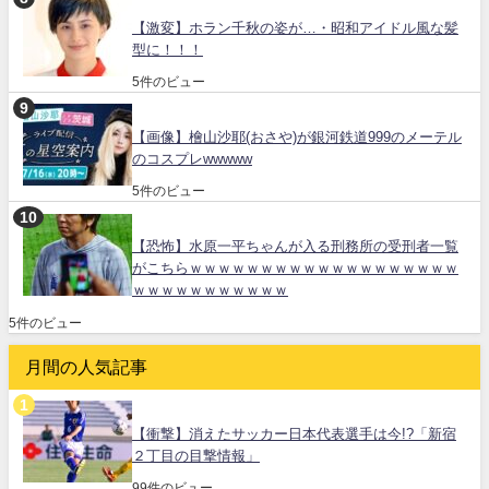
【激変】ホラン千秋の姿が…・昭和アイドル風な髪
型に！！！
5件のビュー
【画像】檜山沙耶(おさや)が銀河鉄道999のメーテル
のコスプレwwwww
5件のビュー
【恐怖】水原一平ちゃんが入る刑務所の受刑者一覧
がこちらｗｗｗｗｗｗｗｗｗｗｗｗｗｗｗｗｗｗｗ
ｗｗｗｗｗｗｗｗｗｗｗ
5件のビュー
月間の人気記事
【衝撃】消えたサッカー日本代表選手は今!?「新宿
２丁目の目撃情報」
99件のビュー