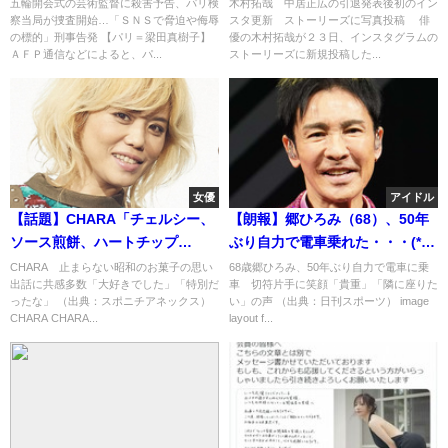
の標的に
新→「え・・・」
五輪開会式の芸術監督に殺害予告、パリ検
木村拓哉 中居正広の引退発表後初のイン
察当局が捜査開始…「ＳＮＳで脅迫や侮辱
スタ更新 ストーリーズに写真投稿 俳
の標的」刑事告発 【パリ＝梁田真樹子】
優の木村拓哉が２３日、インスタグラムの
ＡＦＰ通信などによると、パ...
ストーリーズに新規投稿した...
女優
アイドル
【話題】CHARA「チェルシー、
【朗報】郷ひろみ（68）、50年
ソース煎餅、ハートチップ
ぶり自力で電車乗れた・・・(*ﾟ
ル…」止まらない昭和お菓子へ
▽ﾟ*)
CHARA 止まらない昭和のお菓子の思い
68歳郷ひろみ、50年ぶり自力で電車に乗
出話に共感多数「大好きでした」「特別だ
車 切符片手に笑顔「貴重」「隣に座りた
の愛情・・・
ったな」 （出典：スポニチアネックス）
い」の声 （出典：日刊スポーツ） image
CHARA CHARA...
layout f...