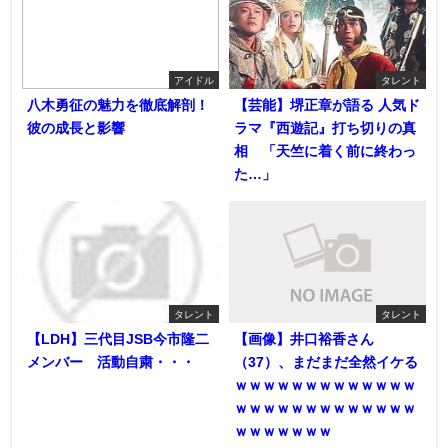
アイドル
タレント
八木勇征の魅力を徹底解剖！
【芸能】堺正章が語る 人気ド
彼の成長と影響
ラマ『西遊記』打ち切りの真
相 「天竺に着く前に終わっ
た…」
タレント
タレント
【LDH】三代目JSB今市隆二
【画像】井口裕香さん
メンバー 活動自粛・・・
（37）、まだまだ全然イケる
ｗｗｗｗｗｗｗｗｗｗｗｗｗ
ｗｗｗｗｗｗｗｗｗｗｗｗｗ
ｗｗｗｗｗｗｗ