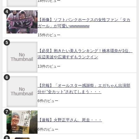
18件のビュー
【画像】ソフトバンクホークスの女性ファン「タカ
ガール」が可愛いwwwwwww
15件のビュー
【必見】抱きたい美人ランキング！橋本環奈が1位、
浜辺美波や広瀬すずもランクイン
13件のビュー
【悲報】「オールスター感謝祭」エガちゃん出演部
分が “全カット”されてしまう・・・
6件のビュー
【速報】火野正平さん、死去・・・
6件のビュー