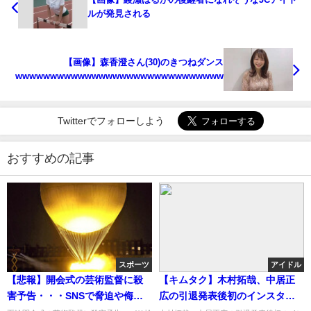
ルが発見される
【画像】森香澄さん(30)のきつねダンス
wwwwwwwwwwwwwwwwwwwwwwwwwwwwww
Twitterでフォローしよう
おすすめの記事
スポーツ
アイドル
【悲報】開会式の芸術監督に殺
【キムタク】木村拓哉、中居正
害予告・・・SNSで脅迫や侮辱
広の引退発表後初のインスタ更