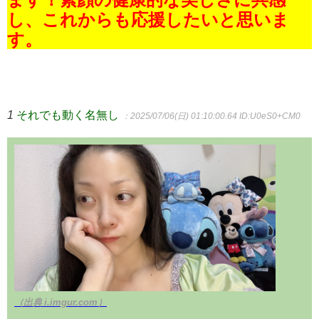
し、これからも応援したいと思いま
す。
1
それでも動く名無し
：2025/07/06(日) 01:10:00.64
ID:U0eS0+CM0
（出典 i.imgur.com）