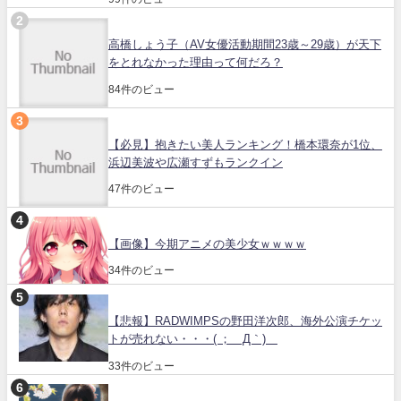
高橋しょう子（AV女優活動期間23歳～29歳）が天下
をとれなかった理由って何だろ？
84件のビュー
【必見】抱きたい美人ランキング！橋本環奈が1位、
浜辺美波や広瀬すずもランクイン
47件のビュー
【画像】今期アニメの美少女ｗｗｗｗ
34件のビュー
【悲報】RADWIMPSの野田洋次郎、海外公演チケッ
トが売れない・・・( ；´Д｀)
33件のビュー