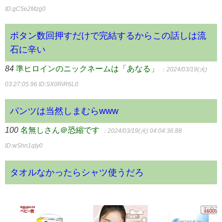
ID:gC5e2Mzg0
ボタン数回押すだけで完結するからこの話しは流
石に辛い
84
準ヒロインのニックネームは「あなる」
：2024/03/19(火)
03:27:05.96
ID:SX0RiR6L0
パンツは当然しまむらwww
100
名無しさん＠恐縮です
：2024/03/19(火) 04:04:36.88
ID:wShn1qIy0
タオルなかったらシャツ使うだろ