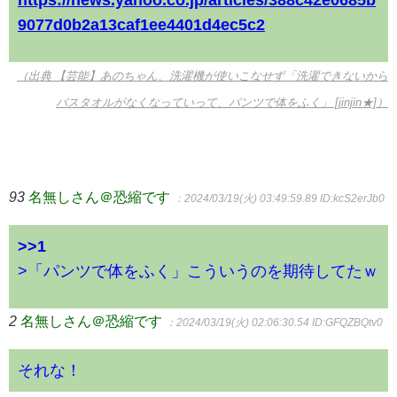
https://news.yahoo.co.jp/articles/388c42e0685b
9077d0b2a13caf1ee4401d4ec5c2
（出典 【芸能】あのちゃん、洗濯機が使いこなせず「洗濯できないから
バスタオルがなくなっていって、パンツで体をふく」 [jinjin★]）
93
名無しさん＠恐縮です
：2024/03/19(火) 03:49:59.89
ID:kcS2erJb0
>>1
>「パンツで体をふく」こういうのを期待してたｗ
2
名無しさん＠恐縮です
：2024/03/19(火) 02:06:30.54
ID:GFQZBQtv0
それな！