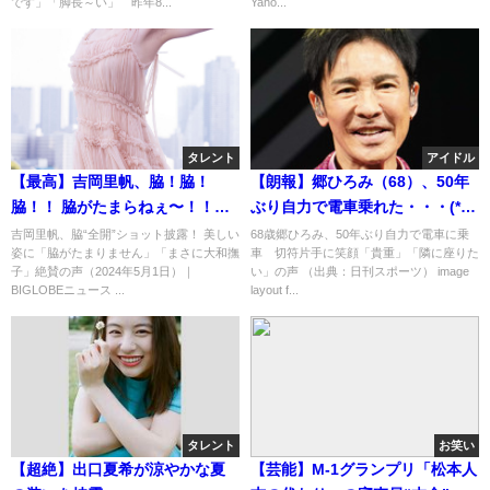
です」「脚長～い」 昨年8...
Yaho...
タレント
アイドル
【最高】吉岡里帆、脇！脇！
【朗報】郷ひろみ（68）、50年
脇！！ 脇がたまらねぇ〜！！！
ぶり自力で電車乗れた・・・(*ﾟ
「まさに大和撫子」
▽ﾟ*)
吉岡里帆、脇“全開”ショット披露！ 美しい
68歳郷ひろみ、50年ぶり自力で電車に乗
姿に「脇がたまりません」「まさに大和撫
車 切符片手に笑顔「貴重」「隣に座りた
子」絶賛の声（2024年5月1日）｜
い」の声 （出典：日刊スポーツ） image
BIGLOBEニュース ...
layout f...
タレント
お笑い
【超絶】出口夏希が涼やかな夏
【芸能】M-1グランプリ「松本人