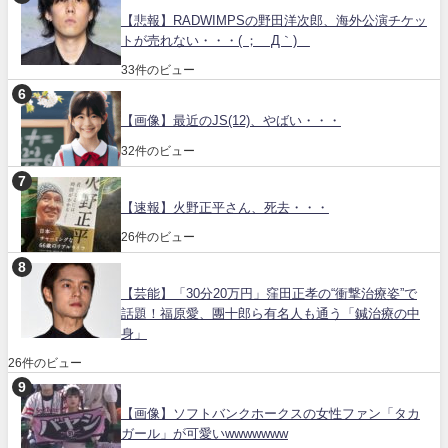
【悲報】RADWIMPSの野田洋次郎、海外公演チケッ
トが売れない・・・( ；´Д｀)
33件のビュー
【画像】最近のJS(12)、やばい・・・
32件のビュー
【速報】火野正平さん、死去・・・
26件のビュー
【芸能】「30分20万円」窪田正孝の“衝撃治療姿”で
話題！福原愛、團十郎ら有名人も通う「鍼治療の中
身」
26件のビュー
【画像】ソフトバンクホークスの女性ファン「タカ
ガール」が可愛いwwwwwww