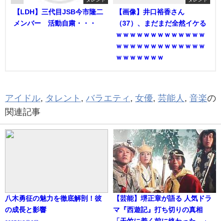
【LDH】三代目JSB今市隆二
【画像】井口裕香さん
メンバー 活動自粛・・・
（37）、まだまだ全然イケる
ｗｗｗｗｗｗｗｗｗｗｗｗｗ
ｗｗｗｗｗｗｗｗｗｗｗｗｗ
ｗｗｗｗｗｗｗ
アイドル
,
タレント
,
バラエティ
,
女優
,
芸能人
,
音楽
の
関連記事
八木勇征の魅力を徹底解剖！彼
【芸能】堺正章が語る 人気ドラ
の成長と影響
マ『西遊記』打ち切りの真相
「天竺に着く前に終わった…」