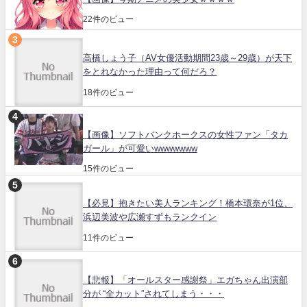
22件のビュー
高橋しょう子（AV女優活動期間23歳～29歳）が天下
をとれなかった理由って何だろ？
18件のビュー
【画像】ソフトバンクホークスの女性ファン「タカ
ガール」が可愛いwwwwwww
15件のビュー
【必見】抱きたい美人ランキング！橋本環奈が1位、
浜辺美波や広瀬すずもランクイン
11件のビュー
【悲報】「オールスター感謝祭」エガちゃん出演部
分が “全カット”されてしまう・・・