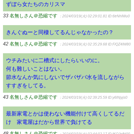
ずぼら女たちのカリスマ
33
名無しさん＠恐縮です
：2024/03/19(火) 02:29:01.81
ID:6trNhIWu0
きんぐぬーと同棲してるんじゃなかったの？
42
名無しさん＠恐縮です
：2024/03/19(火) 02:35:29.68
ID:F/QZ4IW80
ウチみたいに二槽式にしたらいいのに。
何も難しいことはない。
節水なんか気にしないでザバザバ水を流しながら
すすぎをしてる。
43
名無しさん＠恐縮です
：2024/03/19(火) 02:39:25.59
ID:y6lNjyjs0
最新家電とかは使わない機能付けて高くしてるだ
け 家電屋はだから世界で負けてる
48
名無しさん＠恐縮です