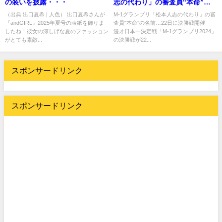
の装いを披露・・・
志の代わり」の審査員“本命”の
名前… 22日に決勝戦開催
（出典 出口夏希 | 人色） 出口夏希さんが
M-1グランプリ「松本人志の代わり」の審
『andGIRL』2025年夏号の表紙を飾りま
査員“本命”の名前…22日に決勝戦開催
したね！彼女の涼しげな夏のファッション
漫才日本一決定戦「M-1グランプリ2024」
がとても素敵...
の決勝戦が22...
スポンサードリンク
スポンサードリンク