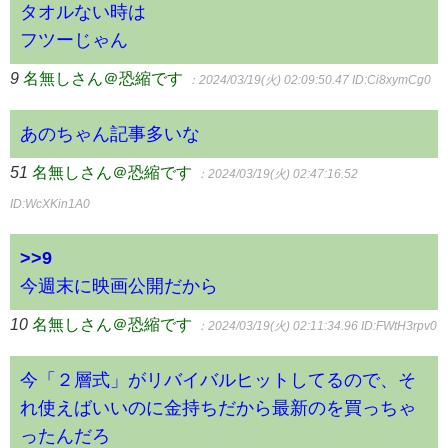
タオルない時は
フツーじゃん
9
名無しさん＠恐縮です
：2024/03/19(火) 02:09:50.47
ID:Ci8xymCg0
あのちゃん記事多いな
51
名無しさん＠恐縮です
：2024/03/19(火) 02:47:16.52
ID:WcXKin1A0
>>9
今週末に映画公開だから
10
名無しさん＠恐縮です
：2024/03/19(火) 02:11:34.96
ID:FWtH3rpv0
今「２層式」がリバイバルヒットしてるので、そ
れ使えばいいのに金持ちだから最新のを買っちゃ
ったんだろ