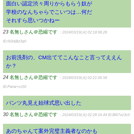
面白い認定渋々周りからもらう奴が
学校のなんちゃらでこいつは…何だ
それすら思いつかねー
23
名無しさん＠恐縮です
：2024/03/19(火) 02:18:08.28
ID:0GHjBz3q0
お前洗剤の、CM出ててこんなこと言ってええん
か？
24
名無しさん＠恐縮です
：2024/03/19(火) 02:21:06.58
ID:Pwrw+cs50
パンツ丸見え始球式思い出した
30
名無しさん＠恐縮です
：2024/03/19(火) 02:28:16.44
ID:Bl67oz3c0
あのちゃんて案外完璧主義者なのかも