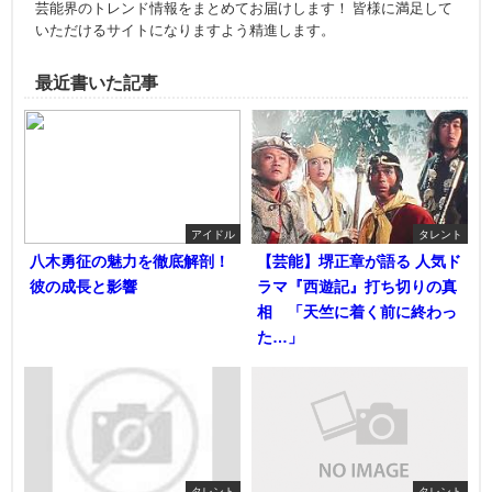
芸能界のトレンド情報をまとめてお届けします！ 皆様に満足して
いただけるサイトになりますよう精進します。
最近書いた記事
アイドル
タレント
八木勇征の魅力を徹底解剖！
【芸能】堺正章が語る 人気ド
彼の成長と影響
ラマ『西遊記』打ち切りの真
相 「天竺に着く前に終わっ
た…」
タレント
タレント