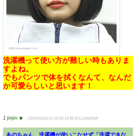
（出典 www.asagei.com）
洗濯機って使い方が難しい時もありま
すよね。
でもパンツで体を拭くなんて、なんだ
か可愛らしいと思います！
1
jinjin ★
：2024/03/19(火) 02:05:14.96
ID:LnJhg50b9
あのちゃん、洗濯機が使いこなせず「洗濯できな