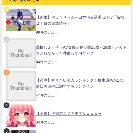
【衝撃】消えたサッカー日本代表選手は今!?「新宿
２丁目の目撃情報」
98件のビュー
高橋しょう子（AV女優活動期間23歳～29歳）が天下
をとれなかった理由って何だろ？
84件のビュー
【必見】抱きたい美人ランキング！橋本環奈が1位、
浜辺美波や広瀬すずもランクイン
47件のビュー
【画像】今期アニメの美少女ｗｗｗｗ
34件のビュー