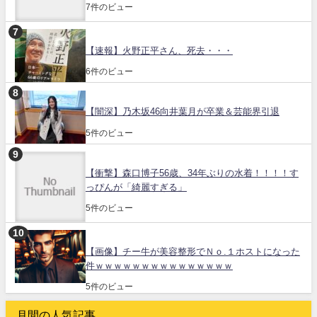
7件のビュー
【速報】火野正平さん、死去・・・
6件のビュー
【闇深】乃木坂46向井葉月が卒業＆芸能界引退
5件のビュー
【衝撃】森口博子56歳、34年ぶりの水着！！！！す
っぴんが「綺麗すぎる」
5件のビュー
【画像】チー牛が美容整形でＮｏ.１ホストになった
件ｗｗｗｗｗｗｗｗｗｗｗｗｗｗｗ
5件のビュー
月間の人気記事