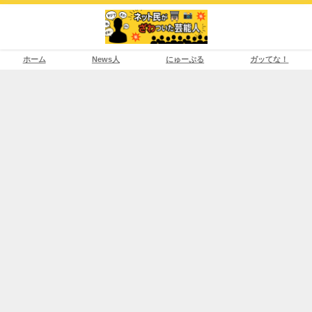
ホーム
News人
にゅーぷる
ガッてな！