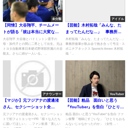
未分類
アイドル
【同情】大谷翔平、チームメー
【芸能】木村拓哉「みんな、た
トが語る「彼は本当に大変なん
まってたんだな…」 事務所後
だよ」 ﾟ(ﾟ´Д｀ﾟ)ﾟ。
輩が飲み会で抱き合って号泣
大谷翔平 大谷徹とバドミントン選手の
木村拓哉「みんな、たまってたんだな…」
母・加代子との間に二男として出生。兄は
事務所後輩が飲み会で抱き合って号泣 - ス
トヨタ自動車東日本硬式野球部所属の大谷
ポニチアネックス Sponichi Annex 木村拓
龍太。さらに姉が一人いる。 ...
哉「...
アナウンサー
YouTuber
【マジか】元フジアナの渡邊渚
【芸能】粗品 面白いと思う
さん、セクシーショット全
『YouTuber』を告白「ひとりも
開・・・「様々な人たちに届い
おもんないじゃなかったのか」
元フジアナの渡邊渚さん、セクシーショッ
粗品 面白いと思う“YouTuber“を告白 ファ
トで初フォトエッセーPR「様々な人たち
ン衝撃「地味にすごいな」「ひとりもおも
てほしい」
に届いてほしい」 …ファン歓喜「美しい
んないじゃなかったのか」（女性 ... -