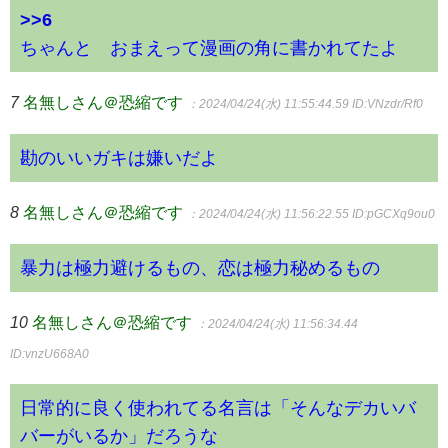
>>6
ちゃんと©おまえって漫画の角に書かれてたよ
7
名無しさん＠恐縮です
：2024/04/24(水) 11:55:44.59
ID:VNzdr/Rf0
勘のいいガキは嫌いだよ
8
名無しさん＠恐縮です
：2024/04/24(水) 11:56:22.55
ID:pGCXq9ou0
暴力は極力避けるもの、恋は極力秘めるもの
10
名無しさん＠恐縮です
：2024/04/24(水) 11:56:34.44
ID:vnzU668A0
日常的に良く使われてる名言は「そんなデカいバ
バーがいるか」だろうな