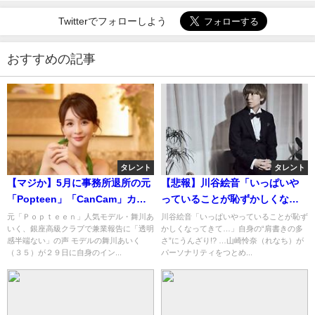
Twitterでフォローしよう
おすすめの記事
タレント
タレント
【マジか】5月に事務所退所の元
【悲報】川谷絵音「いっぱいや
「Popteen」「CanCam」カリ
っていることが恥ずかしくなっ
スマモデル、銀座の高級クラブ
てきて…」自身の“〇〇の多
元「Ｐｏｐｔｅｅｎ」人気モデル・舞川あ
川谷絵音「いっぱいやっていることが恥ず
いく、銀座高級クラブで兼業報告に「透明
かしくなってきて…」自身の“肩書きの多
のホステスに・・・
さ”にうんざり!?
感半端ない」の声 モデルの舞川あいく
さ”にうんざり!? …山崎怜奈（れなち）が
（３５）が２９日に自身のイン...
パーソナリティをつとめ...