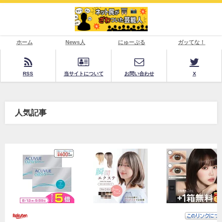
ホーム
News人
にゅーぷる
ガッてな！
RSS
当サイトについて
お問い合わせ
X
人気記事