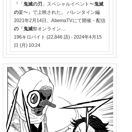
『「
鬼滅の刃
」スペシャルイベント〜
鬼滅
の
宴〜』で上映された。 バレンタイン編
2021年2月14日、AbemaTVにて開催・配信
の
『
鬼滅
祭オンライン…
196キロバイト (22,846 語) - 2024年4月15
日 (月) 10:24