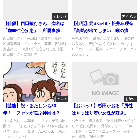
タレント
アイドル
【俳優】西田敏行さん 病名は
【心配】元SKE48・松井珠理奈
「虚血性心疾患」 所属事務所
「高熱が出てしまい、喉の痛み
コメント全文 「お別れの会に
もあり、声が出なくて・・・」
西田敏行さん 死因は「虚血性心疾患」
松井珠理奈 「高熱が出てしまい、喉の痛
所属事務所コメント全文 葬儀・告別式は
みもあり、声が出なくて寝込んでいます」
関しては改めてご報告」
家族葬に …10月17日に亡くなった俳優・
12日のイベント延期 - スポニチアネックス
西田敏行さんに関して ...
Sponichi ...
アニメ
お笑い
【芸能】祝・あたしンち30
【おいっ！】杉田かおる「男性
年！ ファンが選ぶ神回は？
はやっぱり若い女性が好き」説
「あたりまえ日常の尊さを感じ
→ハライチ岩井「そんなことな
祝・あたしンち30年！ ファンが選ぶ神
ハライチ・岩井勇気、“男性は若い女性が
回は？ 「あたりまえ日常の尊さを感じさ
好き”説に疑問も… 澤部佑ツッコミ「嫁、
させてくれた」
いと思います」wwwwww
せてくれた」 （出典：AERA dot.） あた
ハタチ」 - ニフティニュース ハライチ・
しンち 『あたし...
岩井勇気、“男性は若...