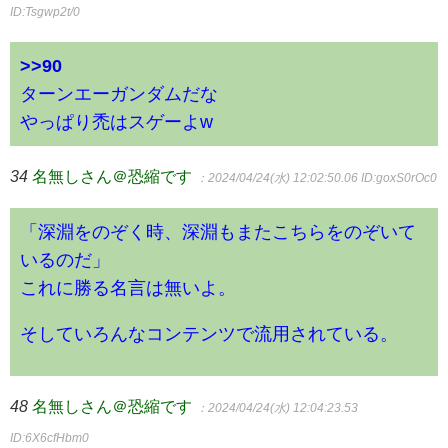
ID:Tsgwp2t/0
>>90
ターンエーガンダムだな
やっぱり禿はスゲーよw
34
名無しさん＠恐縮です
：2024/04/24(水) 12:02:50.06
ID:goxS0rOc0
「深淵をのぞく時、深淵もまたこちらをのぞいて
いるのだ」
これに勝る名言は無いよ。
そしていろんなコンテンツで流用されている。
48
名無しさん＠恐縮です
：2024/04/24(水) 12:04:23.53
ID:6X6cfHbm0