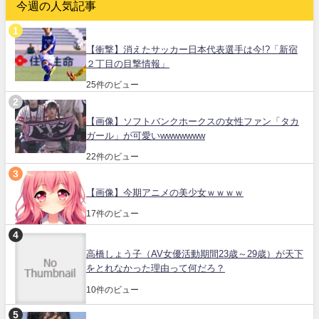
今週の人気記事
【衝撃】消えたサッカー日本代表選手は今!?「新宿
２丁目の目撃情報」
25件のビュー
【画像】ソフトバンクホークスの女性ファン「タカ
ガール」が可愛いwwwwwww
22件のビュー
【画像】今期アニメの美少女ｗｗｗｗ
17件のビュー
高橋しょう子（AV女優活動期間23歳～29歳）が天下
をとれなかった理由って何だろ？
10件のビュー