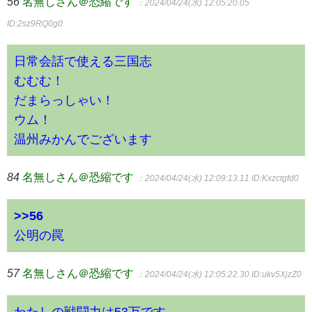
56
名無しさん＠恐縮です
：2024/04/24(水) 12:05:20.05
ID:2sz9RQ0g0
日常会話で使える三国志
むむむ！
だまらっしゃい！
ウム！
温州みかんでございます
84
名無しさん＠恐縮です
：2024/04/24(水) 12:09:13.11
ID:Kxzctgfd0
>>56
公明の罠
57
名無しさん＠恐縮です
：2024/04/24(水) 12:05:22.30
ID:ukv5XjzZ0
わたしの戦闘力は53万です