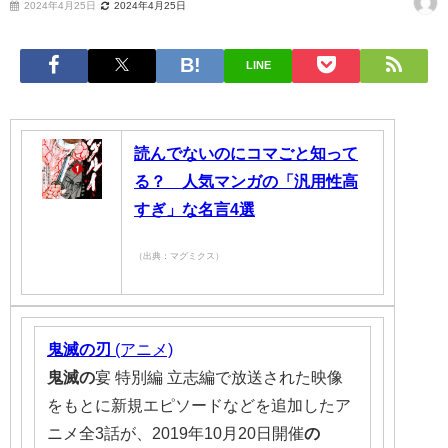
2024年4月25日
2024年4月25日
LINE
読んでないのにコマごと知って
る？ 人気マンガの「汎用性高
すぎ」な名言4選
（出典：マグミクス）
鬼滅の刃
(アニメ)
鬼滅の
宴 特別編 立志編で放送された映像
をもとに新規エピソードなどを追加したア
ニメ全3話が、2019年10月20日開催
の