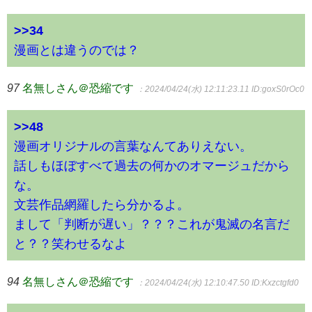
>>34
漫画とは違うのでは？
97
名無しさん＠恐縮です
：2024/04/24(水) 12:11:23.11
ID:goxS0rOc0
>>48
漫画オリジナルの言葉なんてありえない。
話しもほぼすべて過去の何かのオマージュだから
な。
文芸作品網羅したら分かるよ。
まして「判断が遅い」？？？これが鬼滅の名言だ
と？？笑わせるなよ
94
名無しさん＠恐縮です
：2024/04/24(水) 12:10:47.50
ID:Kxzctgfd0