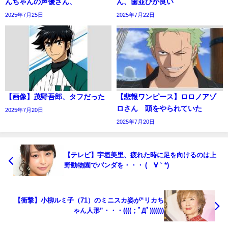
んちゃんの声優さん、
ん、歯並びが良い
2025年7月25日
2025年7月22日
【画像】茂野吾郎、タフだった
【悲報ワンピース】ロロノアゾ
ロさん 頭をやられていた
2025年7月20日
2025年7月20日
【テレビ】宇垣美里、疲れた時に足を向けるのは上
野動物園でパンダを・・・ (´∀｀*)
【衝撃】小柳ルミ子（71）のミニスカ姿が“リカち
ゃん人形”・・・((((；ﾟДﾟ)))))))