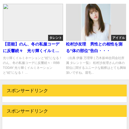
タレント
アイドル
【芸能】のん、冬の私服コーデ
松村沙友理 男性との相性を測
に反響続々 光り輝くイルミネ
る“体の部位”告白・・・
ーションと“絵”になる！
光り輝くイルミネーションと“絵”になる！
（出典 伊藤 万理華 | 乃木坂46合同会社所
のん、冬の私服コーデに反響続々 - RBB
属 タレント一覧） 松村沙友理さんの体の
TODAY 光り輝くイルミネーション
部位に関するユニークな観察はとても興味
と“絵”になる！ ...
深いですね。眉毛...
スポンサードリンク
スポンサードリンク