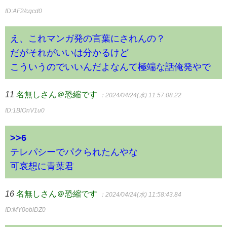
ID:AF2/cqcd0
え、これマンガ発の言葉にされんの？
だがそれがいいは分かるけど
こういうのでいいんだよなんて極端な話俺発やで
11
名無しさん＠恐縮です
：2024/04/24(水) 11:57:08.22
ID:1BlOnV1u0
>>6
テレパシーでパクられたんやな
可哀想に青葉君
16
名無しさん＠恐縮です
：2024/04/24(水) 11:58:43.84
ID:MY0obiDZ0