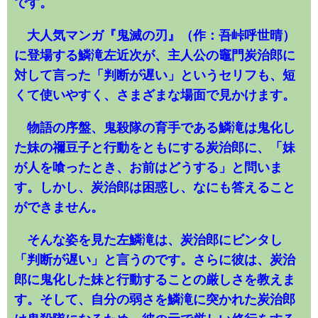
です。
大人気マンガ『鬼滅の刃』（作：吾峠呼世晴）
に登場する鱗滝左近次が、主人公の竈門炭治郎に
対して言った「判断が遅い」というセリフも、短
くて使いやすく、さまざまな場面で見かけます。
物語の序盤、鬼殺隊の育手である鱗滝は鬼化し
た妹の禰豆子と行動をともにする炭治郎に、「妹
が人を喰ったとき、お前はどうする」と問いま
す。しかし、炭治郎は困惑し、なにも答えること
ができません。
そんな姿を見た左鱗滝は、炭治郎にビンタし
「判断が遅い」と言うのです。さらに彼は、炭治
郎に鬼化した妹と行動することの厳しさを教えま
す。そして、自分の弱さを鱗滝に突かれた炭治郎