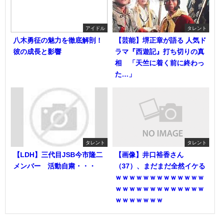
アイドル
タレント
八木勇征の魅力を徹底解剖！
【芸能】堺正章が語る 人気ド
彼の成長と影響
ラマ『西遊記』打ち切りの真
相 「天竺に着く前に終わっ
た…」
タレント
タレント
【LDH】三代目JSB今市隆二
【画像】井口裕香さん
メンバー 活動自粛・・・
（37）、まだまだ全然イケる
ｗｗｗｗｗｗｗｗｗｗｗｗｗ
ｗｗｗｗｗｗｗｗｗｗｗｗｗ
ｗｗｗｗｗｗｗ