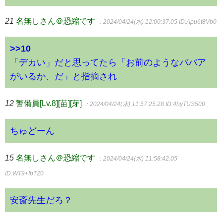
21
名無しさん＠恐縮です
：2024/04/24(水) 12:00:37.05
ID:Apu6t8Vb0
>>10
「デカい」だと思ってたら「お前のようなババア
がいるか、だ」と指摘され
12
警備員[Lv.8][苗][芽]
：2024/04/24(水) 11:57:25.28
ID:4hyTUS500
ちゅどーん
15
名無しさん＠恐縮です
：2024/04/24(水) 11:58:42.05
ID:WT9+IbTZ0
安斎先生だろ？