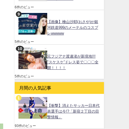
6件のビュー
【画像】檜山沙耶(おさや)が銀
河鉄道999のメーテルのコスプ
レwwwww
5件のビュー
元フジアナ渡邊渚が新境地!!!
"スケスケ”ドレス姿で〇〇〇全
開！！！！
5件のビュー
月間の人気記事
【衝撃】消えたサッカー日本代
表選手は今!?「新宿２丁目の目
撃情報」
93件のビュー