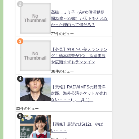
高橋しょう子（AV女優活動期
間23歳～29歳）が天下をとれな
かった理由って何だろ？
77件のビュー
と
【必見】抱きたい美人ランキン
グ！橋本環奈が1位、浜辺美波
が
や広瀬すずもランクイン
38件のビュー
【悲報】RADWIMPSの野田洋
次郎、海外公演チケットが売れ
ない・・・( ；´Д｀)
33件のビュー
め
【画像】最近のJS(12)、やば
い・・・