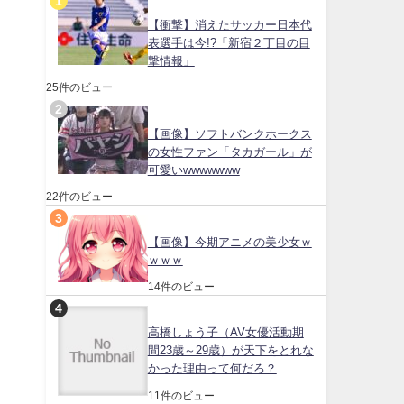
【衝撃】消えたサッカー日本代
表選手は今!?「新宿２丁目の目
撃情報」
25件のビュー
【画像】ソフトバンクホークス
の女性ファン「タカガール」が
可愛いwwwwwww
22件のビュー
【画像】今期アニメの美少女ｗ
ｗｗｗ
14件のビュー
高橋しょう子（AV女優活動期
間23歳～29歳）が天下をとれな
かった理由って何だろ？
11件のビュー