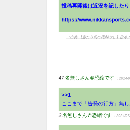
投稿再開後は近況を記したり
https://www.nikkansports.
（出典 【当たり前の権利やし】松本
47
名無しさん＠恐縮です
：2024/0
>>1
ここまで「告発の行方」無し
2
名無しさん＠恐縮です
：2024/07/