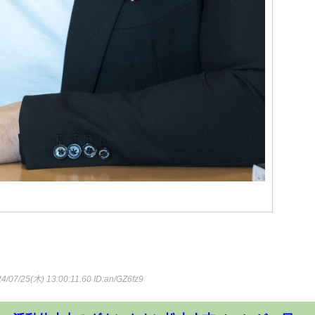
4/07/25(木) 13:00:11.60
ID:an/GZ6fz9