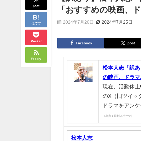
post
「おすすめの映画、
2024年7月26日
2024年7月25日
はてブ
Pocket
Facebook
post
Feedly
松本人志「訳あ
の映画、ドラマ
現在、活動休止
のX（旧ツイッ
ドラマをアンケ
（出典：日刊スポーツ）
松本人志