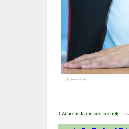
（出典 matoryo.info）
1
Ailuropoda melanoleuca ★
：202