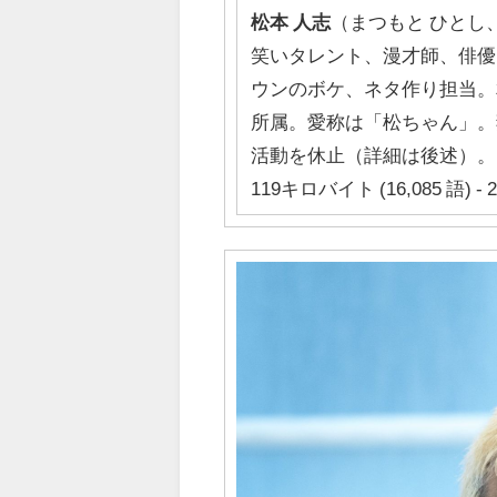
松本
人志
（まつもと ひとし、
笑いタレント、漫才師、俳優
ウンのボケ、ネタ作り担当。
所属。愛称は「松ちゃん」。
活動を休止（詳細は後述）。
119キロバイト (16,085 語) - 2