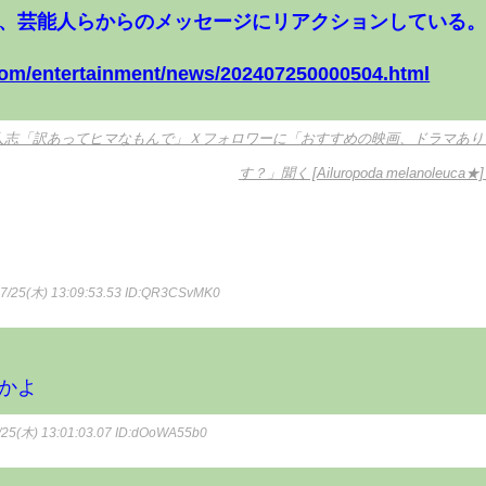
、芸能人らからのメッセージにリアクションしている
com/entertainment/news/202407250000504.html
人志「訳あってヒマなもんで」Ｘフォロワーに「おすすめの映画、ドラマあり
す？」聞く [Ailuropoda melanoleuca★
7/25(木) 13:09:53.53
ID:QR3CSvMK0
かよ
25(木) 13:01:03.07
ID:dOoWA55b0