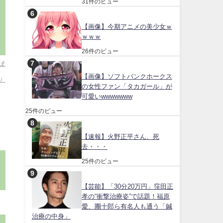
31件のビュー
。
【画像】今期アニメの美少女ｗ
ｗｗｗ
26件のビュー
ま
【画像】ソフトバンクホークス
]）
の女性ファン「タカガール」が
可愛いwwwwwww
25件のビュー
【速報】火野正平さん、死
去・・・
25件のビュー
【芸能】「30分20万円」窪田正
孝の“衝撃治療姿”で話題！福原
愛、團十郎ら有名人も通う「鍼
治療の中身」