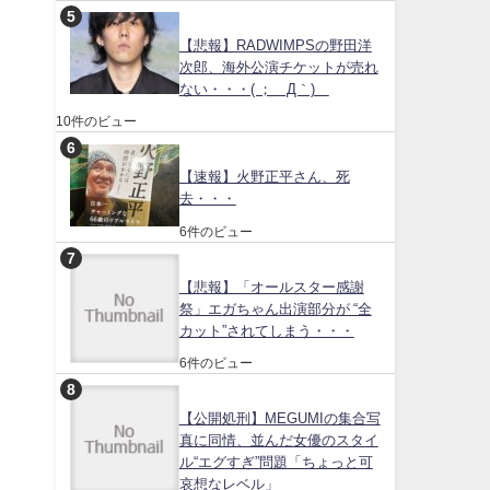
【悲報】RADWIMPSの野田洋
次郎、海外公演チケットが売れ
ない・・・( ；´Д｀)
10件のビュー
【速報】火野正平さん、死
去・・・
6件のビュー
【悲報】「オールスター感謝
祭」エガちゃん出演部分が “全
カット”されてしまう・・・
6件のビュー
【公開処刑】MEGUMIの集合写
真に同情、並んだ女優のスタイ
ル“エグすぎ”問題「ちょっと可
哀想なレベル」