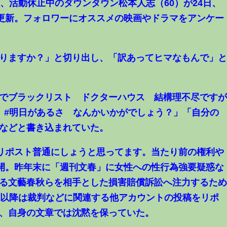
分現在、活動休止中のダウンタウン松本人志（60）が24日、
更新。フォロワーにオススメの映画やドラマをアンケー
りますか？」と切り出し、「訳あってヒマなもんで」
でブラックリスト ドクターハウス 結構理不尽です
 #明日があるさ なんかいかがでしょう？」「自分の
などと書き込まれていた。
、リポスト普通にしょうと思ってます。当たり前の権利や
開。昨年末に「週刊文春」に女性への性行為強要疑惑な
る文藝春秋らを相手とした損害賠償訴訟へ注力するた
月以降は裁判などに関連する他アカウントの投稿をリポ
、自身の文章では沈黙を保っていた。