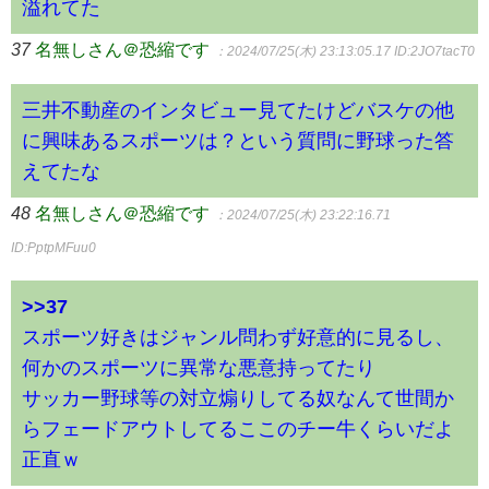
溢れてた
37
名無しさん＠恐縮です
：2024/07/25(木) 23:13:05.17
ID:2JO7tacT0
三井不動産のインタビュー見てたけどバスケの他
に興味あるスポーツは？という質問に野球った答
えてたな
48
名無しさん＠恐縮です
：2024/07/25(木) 23:22:16.71
ID:PptpMFuu0
>>37
スポーツ好きはジャンル問わず好意的に見るし、
何かのスポーツに異常な悪意持ってたり
サッカー野球等の対立煽りしてる奴なんて世間か
らフェードアウトしてるここのチー牛くらいだよ
正直ｗ