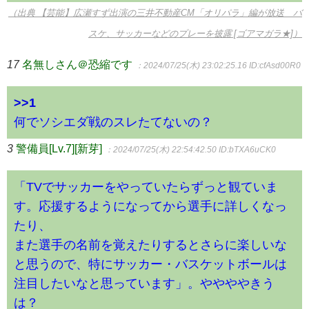
（出典 【芸能】広瀬すず出演の三井不動産CM「オリパラ」編が放送 バ
スケ、サッカーなどのプレーを披露 [ゴアマガラ★]）
17
名無しさん＠恐縮です
：2024/07/25(木) 23:02:25.16
ID:cfAsd00R0
>>1
何でソシエダ戦のスレたてないの？
3
警備員[Lv.7][新芽]
：2024/07/25(木) 22:54:42.50
ID:bTXA6uCK0
「TVでサッカーをやっていたらずっと観ていま
す。応援するようになってから選手に詳しくなっ
たり、
また選手の名前を覚えたりするとさらに楽しいな
と思うので、特にサッカー・バスケットボールは
注目したいなと思っています」。ややややきう
は？