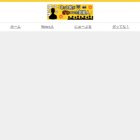
ホーム
News人
にゅーぷる
ガッてな！