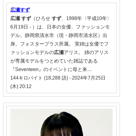
広瀬すず
広瀬
すず
（ひろせ
すず
、1998年〈平成10年〉
6月19日 - ）は、日本の女優、ファッションモ
デル。静岡県清水市（現・静岡市清水区）出
身。フォスタープラス所属。 実姉は女優でフ
ァッションモデルの
広瀬
アリス。 姉のアリス
が専属モデルをつとめていた雑誌である
『Seventeen』のイベントに母と来…
144キロバイト (18,288 語) - 2024年7月25日
(木) 20:12