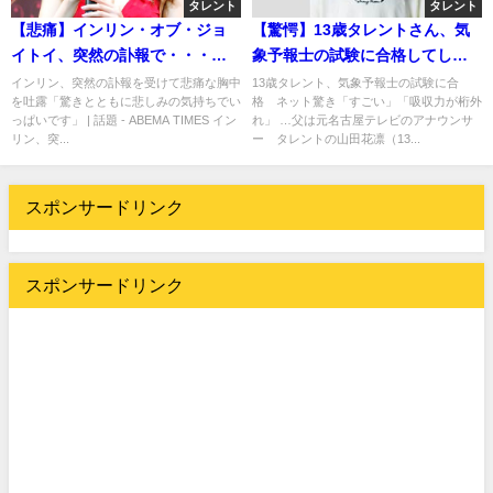
タレント
タレント
【悲痛】インリン・オブ・ジョ
【驚愕】13歳タレントさん、気
イトイ、突然の訃報で・・・
象予報士の試験に合格してしま
（；＿；）
う・・・「すごい」「吸収力が
インリン、突然の訃報を受けて悲痛な胸中
13歳タレント、気象予報士の試験に合
を吐露「驚きとともに悲しみの気持ちでい
格 ネット驚き「すごい」「吸収力が桁外
桁外れ」
っぱいです」 | 話題 - ABEMA TIMES イン
れ」 …父は元名古屋テレビのアナウンサ
リン、突...
ー タレントの山田花凛（13...
スポンサードリンク
スポンサードリンク