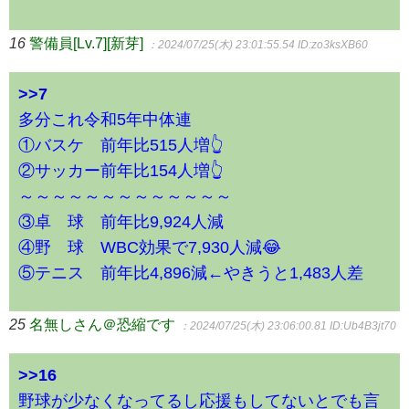
16
警備員[Lv.7][新芽]
：2024/07/25(木) 23:01:55.54
ID:zo3ksXB60
>>7
多分これ令和5年中体連
①バスケ 前年比515人増👆
②サッカー前年比154人増👆
～～～～～～～～～～～～～
③卓 球 前年比9,924人減
④野 球 WBC効果で7,930人減😂
⑤テニス 前年比4,896減←やきうと1,483人差
25
名無しさん＠恐縮です
：2024/07/25(木) 23:06:00.81
ID:Ub4B3jt70
>>16
野球が少なくなってるし応援もしてないとでも言