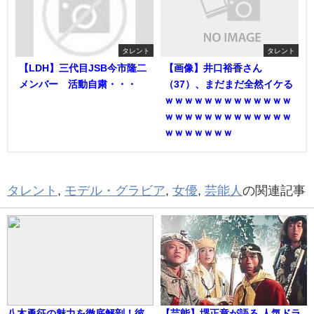
タレント
タレント
【LDH】三代目JSB今市隆二
【画像】井口裕香さん
メンバー 活動自粛・・・
（37）、まだまだ全然イケる
ｗｗｗｗｗｗｗｗｗｗｗｗｗ
ｗｗｗｗｗｗｗｗｗｗｗｗｗ
ｗｗｗｗｗｗｗ
タレント
,
モデル・グラビア
,
女優
,
芸能人
の関連記事
八木勇征の魅力を徹底解剖！彼
【芸能】堺正章が語る 人気ドラ