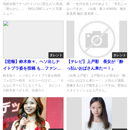
垣皓太朗アナへの“イジりに怒る人”に私見
露「一生付き合うのやめよう」「失礼じゃ
手を批判…あなたの加害が上回
意
「明らかに…」 - BIGLOBEニュース 写真
ないですか」 （出典：東スポWEB） 梅沢
ってる」
ニュー...
富美男 梅沢 富美男（...
タレント
タレント
【悲報】鈴木奈々、ヘソ出しナ
【テレビ】上戸彩 長女が「酔
イトブラ姿を投稿 も…ファン
っ払いおばさん来たー！」
「そんなにサービスしなくて
鈴木奈々、ヘソ出しナイトブラ姿を投稿
（出典 上戸彩） 上戸彩さんの長女が「酔
フォロワー仰天「セクシーだけど…」「そ
っ払いおばさん来たー！」と叫んだ場面、
も」
んなにサービスしなくても」 タレント
想像するだけで微笑ましいですね。普段は
の鈴木奈々が１日、自身のイ...
スタイリッシュな上戸さん...