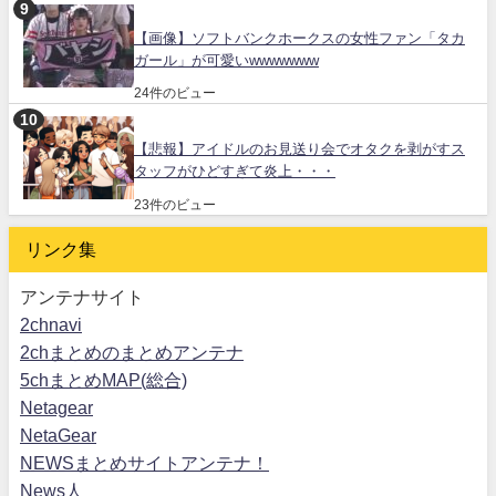
【画像】ソフトバンクホークスの女性ファン「タカ
ガール」が可愛いwwwwwww
24件のビュー
【悲報】アイドルのお見送り会でオタクを剥がすス
タッフがひどすぎて炎上・・・
23件のビュー
リンク集
アンテナサイト
2chnavi
2chまとめのまとめアンテナ
5chまとめMAP(総合)
Netagear
NetaGear
NEWSまとめサイトアンテナ！
News人