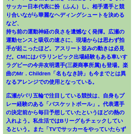
サッカー日本代表に扮（ふん）し、相手選手と競
り合いながら華麗なヘディングシュートを決める
など、
持ち前の運動神経の良さを遺憾なく発揮。広瀬の
運動センスと吸収の速さに、現場からは思わず拍
手が起こったほど。アスリート並みの動きは必見
だ。CMにはパラリンピック出場経験もある車いす
ラグビーの今井友明選手(三菱商事所属)も登場。楽
曲のMr．Children「名もなき詩」も今までとは異
なるアレンジでの使用となっている。
広瀬がパリ五輪で注目している競技は、自身もプ
レー経験のある「バスケットボール」。代表選手
の決定前から毎日予想していたというほどの熱の
入れよう。私生活ではBリーグもチェックしてい
るという。また「TVでサッカーをやっていたらず