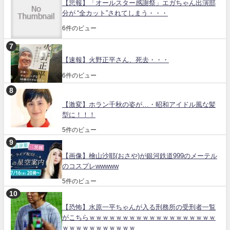
【悲報】「オールスター感謝祭」エガちゃん出演部
分が “全カット”されてしまう・・・
6件のビュー
【速報】火野正平さん、死去・・・
6件のビュー
【激変】ホラン千秋の姿が…・昭和アイドル風な髪
型に！！！
5件のビュー
【画像】檜山沙耶(おさや)が銀河鉄道999のメーテル
のコスプレwwwww
5件のビュー
【恐怖】水原一平ちゃんが入る刑務所の受刑者一覧
がこちらｗｗｗｗｗｗｗｗｗｗｗｗｗｗｗｗｗｗｗ
ｗｗｗｗｗｗｗｗｗｗｗ