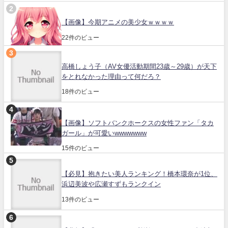
【画像】今期アニメの美少女ｗｗｗｗ
22件のビュー
高橋しょう子（AV女優活動期間23歳～29歳）が天下
をとれなかった理由って何だろ？
18件のビュー
【画像】ソフトバンクホークスの女性ファン「タカ
ガール」が可愛いwwwwwww
15件のビュー
【必見】抱きたい美人ランキング！橋本環奈が1位、
浜辺美波や広瀬すずもランクイン
13件のビュー