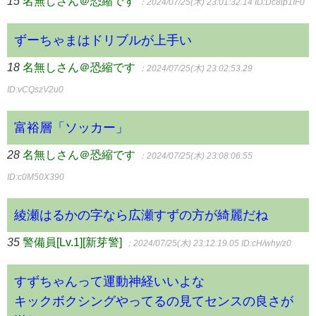
15
名無しさん＠恐縮です
：2024/07/25(木) 23:01:32.14
ID:Dc8ip1IF0
ずーちゃまはドリブルが上手い
18
名無しさん＠恐縮です
：2024/07/25(木) 23:02:53.29
ID:vCQszV2u0
富裕層「ソッカー」
28
名無しさん＠恐縮です
：2024/07/25(木) 23:08:06.55
ID:c0M50X390
綾瀬はるかの字なら広瀬すずの方が綺麗だね
35
警備員[Lv.1][新芽警]
：2024/07/25(木) 23:12:19.05
ID:cH/why/z0
すずちゃんって運動神経いいよな
キックボクシングやってるの見てセンスの良さが