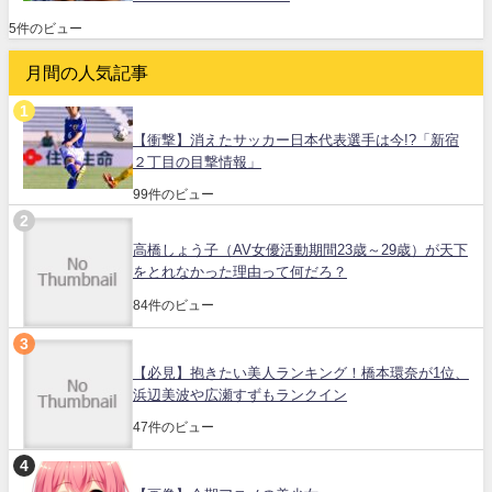
5件のビュー
月間の人気記事
【衝撃】消えたサッカー日本代表選手は今!?「新宿
２丁目の目撃情報」
99件のビュー
高橋しょう子（AV女優活動期間23歳～29歳）が天下
をとれなかった理由って何だろ？
84件のビュー
【必見】抱きたい美人ランキング！橋本環奈が1位、
浜辺美波や広瀬すずもランクイン
47件のビュー