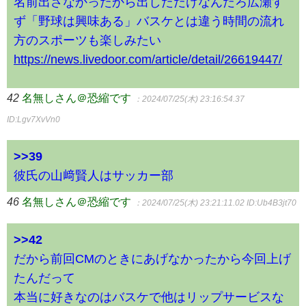
名前出さなかったから出しただけなんだろ広瀬す
ず「野球は興味ある」バスケとは違う時間の流れ
方のスポーツも楽しみたい
https://news.livedoor.com/article/detail/26619447/
42
名無しさん＠恐縮です
：2024/07/25(木) 23:16:54.37
ID:Lgv7XvVn0
>>39
彼氏の山﨑賢人はサッカー部
46
名無しさん＠恐縮です
：2024/07/25(木) 23:21:11.02
ID:Ub4B3jt70
>>42
だから前回CMのときにあげなかったから今回上げ
たんだって
本当に好きなのはバスケで他はリップサービスな