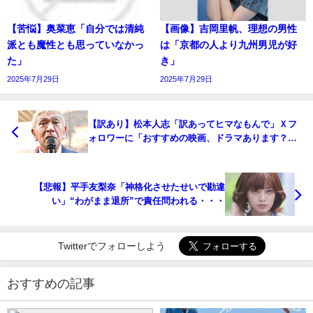
【苦悩】奥菜恵「自分では清純
【画像】吉岡里帆、理想の男性
派とも魔性とも思っていなかっ
は「京都の人より九州男児が好
た」
き」
2025年7月29日
2025年7月29日
【訳あり】松本人志「訳あってヒマなもんで」Ｘフ
ォロワーに「おすすめの映画、ドラマあります？」
聞く
【悲報】平手友梨奈「神格化させたせいで勘違
い」“わがまま退所”で責任問われる・・・
Twitterでフォローしよう
おすすめの記事