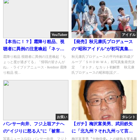
YouTuber
アイドル
【本当に！？】霜降り粗品、視
【発売】秋元康氏プロデュース
聴者に異例の注意喚起「ネット
の“昭和アイドル”が初写真集発
ニュース見て鵜呑みにしている
売決定 「オトナ」なカット初
霜降り粗品 視聴者に異例の注意喚起「ち
秋元康氏プロデュースの平均年齢35歳グ
ょっと度が過ぎてる」「情弱の皆さんが
ループ「ＳＨＯＷ-ＷＡ」初写真集発売決
情弱の皆さん」「全部コントな
解禁
ね」 - ライブドアニュース - livedoor 霜降
定 「オトナ」なカット初解禁 秋元康
んで」
り粗品 視...
氏プロデュースの昭和歌謡グ...
お笑い
タレント
パンサー向井、フジ上垣アナへ
【ガチ】梅沢富美男、武田鉄矢
の“イジりに怒る人”に「被害者
に「北九州？それ九州って言わ
の気持ちを勝手に決めつけて相
ないから」と言われて“絶縁”決
写真ニュース(1/1): パンサー向井、フジ上
梅沢富美男〝大物俳優〟との確執を実名暴