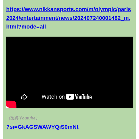
https://www.nikkansports.com/m/olympic/paris
2024/entertainment/news/202407240001482_m.
html?mode=all
（出典 Youtube）
?si=GkAGSWAWYQiS0mNt