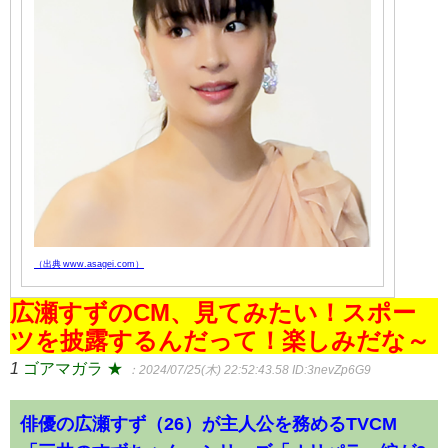
（出典 www.asagei.com）
広瀬すずのCM、見てみたい！スポー
ツを披露するんだって！楽しみだな～
1
ゴアマガラ ★
：2024/07/25(木) 22:52:43.58
ID:3nevZp6G9
俳優の広瀬すず（26）が主人公を務めるTVCM