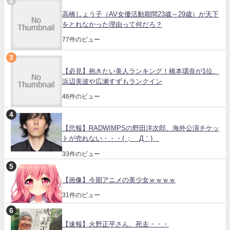
高橋しょう子（AV女優活動期間23歳～29歳）が天下
をとれなかった理由って何だろ？
77件のビュー
【必見】抱きたい美人ランキング！橋本環奈が1位、
浜辺美波や広瀬すずもランクイン
46件のビュー
【悲報】RADWIMPSの野田洋次郎、海外公演チケッ
トが売れない・・・( ；´Д｀)
33件のビュー
【画像】今期アニメの美少女ｗｗｗｗ
31件のビュー
【速報】火野正平さん、死去・・・