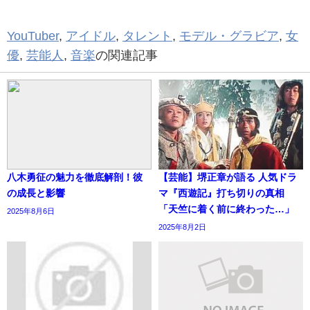
YouTuber
,
アイドル
,
タレント
,
モデル・グラビア
,
女
優
,
芸能人
,
音楽
の関連記事
八木勇征の魅力を徹底解剖！彼
【芸能】堺正章が語る 人気ドラ
の成長と影響
マ『西遊記』打ち切りの真相
「天竺に着く前に終わった…」
2025年8月6日
2025年8月2日