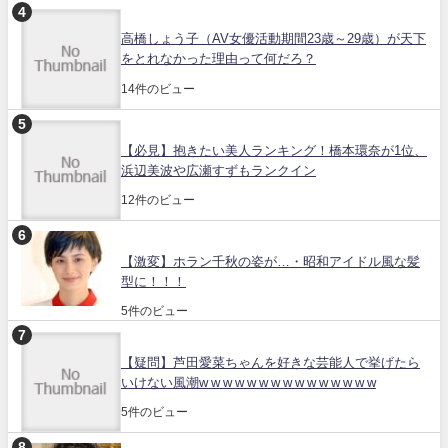
高橋しょう子（AV女優活動期間23歳～29歳）が天下
をとれなかった理由って何だろ？
14件のビュー
【必見】抱きたい美人ランキング！橋本環奈が1位、
浜辺美波や広瀬すずもランクイン
12件のビュー
【激変】ホラン千秋の姿が…・昭和アイドル風な髪
型に！！！
5件のビュー
【疑問】芦田愛菜ちゃんを好きな芸能人で挙げたら
いけない風潮w w w w w w w w w w w w w w w
5件のビュー