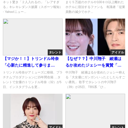
ネット驚き「２人入れるの」「レアすぎ
まり５万超のホテルや100キロ以上離れた
『唱』パフォーマンス
上離れたホテルも・・・
る」キレキレダンス披露（スポーツ報知）
ホテルに宿泊するファンも 有識者「従業
- Yahoo!ニュー...
員数の減少でホテ...
タレント
アイドル
【マジか！！】トリンドル玲奈
【なぜ？？】中川翔子 綾瀬は
「心新たに精進して参りま
るか攻めたジェシーを賞賛「大
す」・・・
女優にガンガンいったとしたら
トリンドル玲奈がアミューズに移籍、プラ
中川翔子 綾瀬はるか攻めたジェシー称え
チナムプロダクションに15年間在籍 …タ
る「大女優にガンガンいったとしたらすご
すごい勇気」
レントで女優のトリンドル玲奈（32）が5
い勇気」 歌手でタレントの中川翔子
日、インスタグラムを更...
（39）が25日、TBS系「ひ...
アイドル
タレント