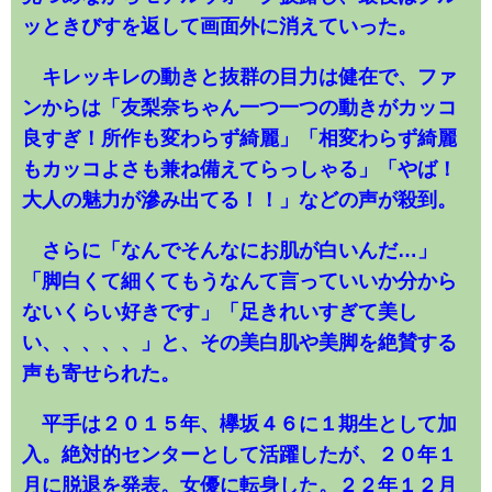
ッときびすを返して画面外に消えていった。
キレッキレの動きと抜群の目力は健在で、ファ
ンからは「友梨奈ちゃん一つ一つの動きがカッコ
良すぎ！所作も変わらず綺麗」「相変わらず綺麗
もカッコよさも兼ね備えてらっしゃる」「やば！
大人の魅力が滲み出てる！！」などの声が殺到。
さらに「なんでそんなにお肌が白いんだ…」
「脚白くて細くてもうなんて言っていいか分から
ないくらい好きです」「足きれいすぎて美し
い、、、、、」と、その美白肌や美脚を絶賛する
声も寄せられた。
平手は２０１５年、欅坂４６に１期生として加
入。絶対的センターとして活躍したが、２０年１
月に脱退を発表。女優に転身した。２２年１２月