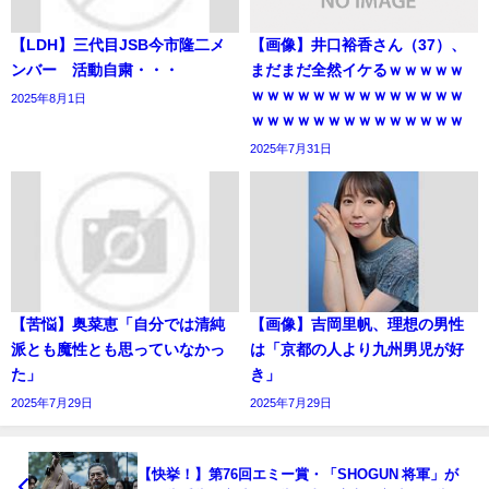
【LDH】三代目JSB今市隆二メ
【画像】井口裕香さん（37）、
ンバー 活動自粛・・・
まだまだ全然イケるｗｗｗｗｗ
ｗｗｗｗｗｗｗｗｗｗｗｗｗｗ
2025年8月1日
ｗｗｗｗｗｗｗｗｗｗｗｗｗｗ
2025年7月31日
【苦悩】奥菜恵「自分では清純
【画像】吉岡里帆、理想の男性
派とも魔性とも思っていなかっ
は「京都の人より九州男児が好
た」
き」
2025年7月29日
2025年7月29日
【快挙！】第76回エミー賞・「SHOGUN 将軍」が