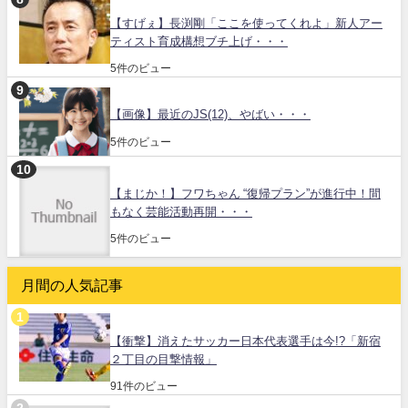
【すげぇ】長渕剛「ここを使ってくれよ」新人アー
ティスト育成構想ブチ上げ・・・
5件のビュー
【画像】最近のJS(12)、やばい・・・
5件のビュー
【まじか！】フワちゃん “復帰プラン”が進行中！間
もなく芸能活動再開・・・
5件のビュー
月間の人気記事
【衝撃】消えたサッカー日本代表選手は今!?「新宿
２丁目の目撃情報」
91件のビュー