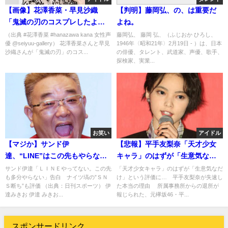
【画像】花澤香菜・早見沙織
【判明】藤岡弘、の、は重要だ
「鬼滅の刃のコスプレしたよー
よね。
(パシャ)」
（出典 #花澤香菜 #hanazawa kana 女性声
藤岡弘、 藤岡 弘、（ふじおか ひろし、
優 @seiyuu-gallery） 花澤香菜さんと早見
1946年〈昭和21年〉2月19日 - ）は、日本
沙織さんが「鬼滅の刃」のコス...
の俳優、タレント、武道家、声優、歌手、
探検家、実業...
お笑い
アイドル
【マジか】サンド伊
【悲報】平手友梨奈「天才少女
達、“LINE”はこの先もやらな
キャラ」のはずが「生意気なだ
い スマホは基本ほったらかし
け」に、、、
サンド伊達「ＬＩＮＥやってない。この先
「天才少女キャラ」のはずが「生意気なだ
も多分やらない」告白 ナイツ塙の”ＳＮ
け」という評価に… 平手友梨奈が失速し
で・・・∑(ﾟДﾟ)
Ｓ断ち”も評価 （出典：日刊スポーツ） 伊
た本当の理由 所属事務所からの退所が
達みきお 伊達 みきお...
報じられた、元欅坂46・平...
スポンサードリンク