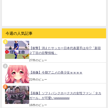
今週の人気記事
【衝撃】消えたサッカー日本代表選手は今!?「新宿
２丁目の目撃情報」
27件のビュー
【画像】今期アニメの美少女ｗｗｗｗ
22件のビュー
【画像】ソフトバンクホークスの女性ファン「タカ
ガール」が可愛いwwwwwww
16件のビュー