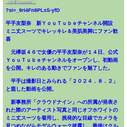
（出典 Youtube）
?si=_9ri4Fn8PLsS-yfD
平手友梨奈 新ＹｏｕＴｕｂｅチャンネル開設
ミニ丈スーツでキレッキレ＆美肌美脚にファン歓
喜
元欅坂４６で女優の平手友梨奈が１４日、公式
ＹｏｕＴｕｂｅチャンネルをオープンし、初動画
を公開。キレのある動きでファンを魅了した。
平手は撮影日とみられる「２０２４．８．２」
と題した動画を公開。
新事務所「クラウドナイン」への所属が発表さ
れた際のアーティスト写真と同じオフホワイトの
ミニ丈スーツを着用し、挑発的な目線でカメラを
見つめながらモデルウォーク披露し、最後はクル