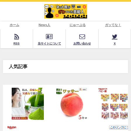
ホーム
News人
にゅーぷる
ガッてな！
RSS
当サイトについて
お問い合わせ
X
人気記事