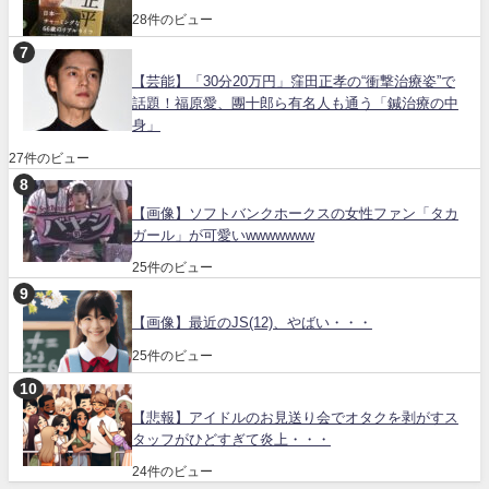
28件のビュー
【芸能】「30分20万円」窪田正孝の“衝撃治療姿”で
話題！福原愛、團十郎ら有名人も通う「鍼治療の中
身」
27件のビュー
【画像】ソフトバンクホークスの女性ファン「タカ
ガール」が可愛いwwwwwww
25件のビュー
【画像】最近のJS(12)、やばい・・・
25件のビュー
【悲報】アイドルのお見送り会でオタクを剥がすス
タッフがひどすぎて炎上・・・
24件のビュー