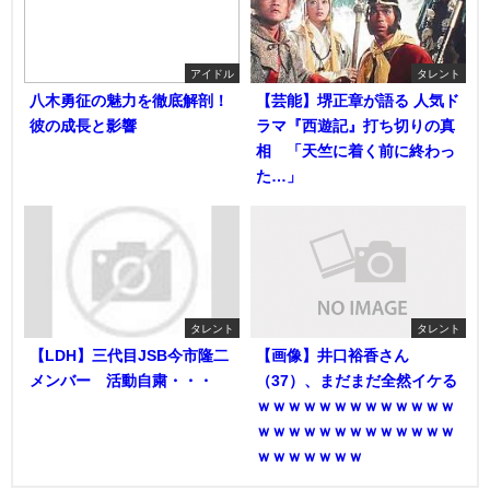
アイドル
タレント
八木勇征の魅力を徹底解剖！
【芸能】堺正章が語る 人気ド
彼の成長と影響
ラマ『西遊記』打ち切りの真
相 「天竺に着く前に終わっ
た…」
タレント
タレント
【LDH】三代目JSB今市隆二
【画像】井口裕香さん
メンバー 活動自粛・・・
（37）、まだまだ全然イケる
ｗｗｗｗｗｗｗｗｗｗｗｗｗ
ｗｗｗｗｗｗｗｗｗｗｗｗｗ
ｗｗｗｗｗｗｗ