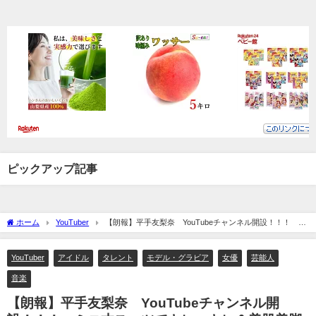
ピックアップ記事
ホーム
YouTuber
【朗報】平手友梨奈 YouTubeチャンネル開設！！！ ミ
ニ丈スーツでキレッキレ＆美肌美脚に・・・
YouTuber
アイドル
タレント
モデル・グラビア
女優
芸能人
音楽
【朗報】平手友梨奈 YouTubeチャンネル開