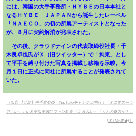
には、韓国の大手事務所・ＨＹＢＥの日本本社と
なるＨＹＢＥ ＪＡＰＡＮから誕生したレーベル
「ＮＡＥＣＯ」の初の所属アーティストとなった
が、８月に契約解消が発表された。
その後、クラウドナインの代表取締役社長・千
木良卓也氏がＸ（旧ツイッター）で「拘束」とし
て平手を縛り付けた写真を掲載し移籍を示唆。今
月１日に正式に同社に所属することが発表されて
いた。
（出典 【芸能】平手友梨奈 YouTubeチャンネル開設！ ミニ丈スーツ
でキレッキレ＆美肌美脚にファン歓喜 「足きれい」「大人の魅力が！」
[冬月記者★]）