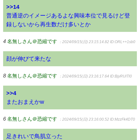
>>14
普通逆のイメージあるよな興味本位で見るけど登
録しないから再生数だけ多いとか
4
名無しさん＠恐縮です
：2024/09/15(日) 23:15:14.82
ID:ORL++1sb0
顔が伸びて来たな
8
名無しさん＠恐縮です
：2024/09/15(日) 23:16:17.64
ID:BjyRUlTl0
>>4
またおまえかw
6
名無しさん＠恐縮です
：2024/09/15(日) 23:16:00.52
ID:MzzFk4DT0
足きれいで鳥肌立った