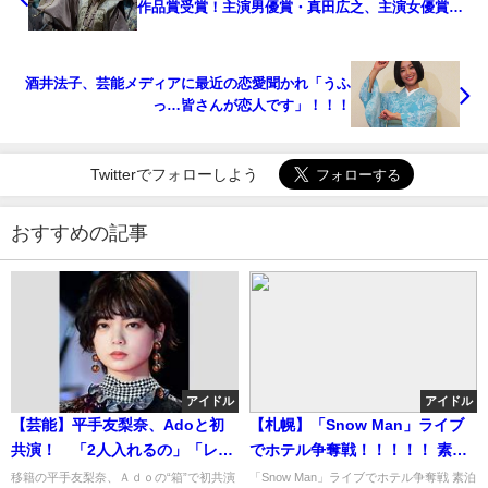
作品賞受賞！主演男優賞・真田広之、主演女優賞・
アンナ・サワイ 歴代最多18冠
酒井法子、芸能メディアに最近の恋愛聞かれ「うふ
っ…皆さんが恋人です」！！！
Twitterでフォローしよう
おすすめの記事
アイドル
アイドル
【芸能】平手友梨奈、Adoと初
【札幌】「Snow Man」ライブ
共演！ 「2人入れるの」「レア
でホテル争奪戦！！！！！ 素泊
すぎる」キレキレダンス披露
まり５万超のホテルや100キロ以
移籍の平手友梨奈、Ａｄｏの“箱”で初共演
「Snow Man」ライブでホテル争奪戦 素泊