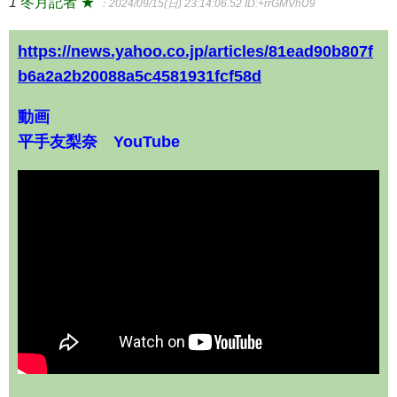
1
冬月記者 ★
：2024/09/15(日) 23:14:06.52
ID:+rrGMVhU9
https://news.yahoo.co.jp/articles/81ead90b807f
b6a2a2b20088a5c4581931fcf58d
動画
平手友梨奈 YouTube