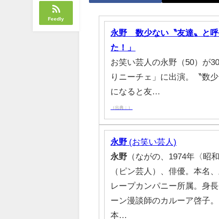
Feedly
永野 数少ない〝友達〟と呼
た！」
お笑い芸人の永野（50）が
りニーチェ」に出演。〝数
になると友…
（出典：）
永野
(お笑い芸人)
永野
（ながの、1974年〈昭和
（ピン芸人）、俳優。本名、
レープカンパニー所属。身長1
ーン漫談師のカルーア啓子。
本…