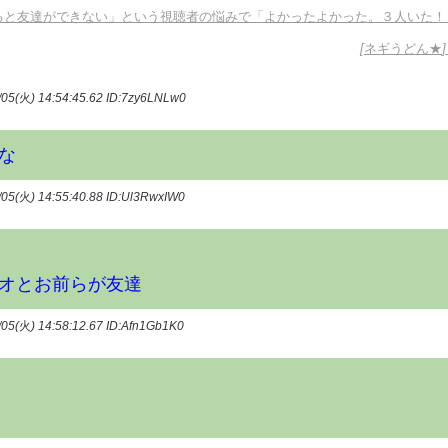
ると友達ができない」という視聴者の悩みで「よかったよかった。３人いた！
[
ネギうどん★
]
/05(
火
) 14:54:45.62
ID:7zy6LNLw0
な
/05(
火
) 14:55:40.88
ID:Ul3RwxIW0
オとお前らが友達
/05(
火
) 14:58:12.67
ID:Afn1Gb1K0