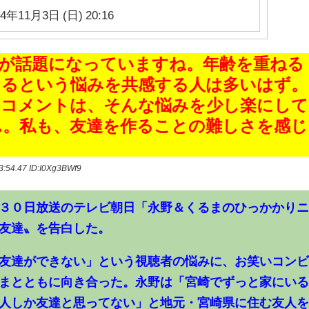
24年11月3日 (日) 20:16
が話題になっていますね。年齢を重ねる
なるという悩みを共感する人は多いはず。
たコメントは、そんな悩みを少し楽にして
ん。私も、友達を作ることの難しさを感じ
53:54.47
ID:I0Xg3BWf9
３０日放送のテレビ朝日「永野＆くるまのひっかかり
友達〟を告白した。
友達ができない」という視聴者の悩みに、お笑いコン
まとともに向き合った。永野は「宮崎でずっと家にい
人しか友達と思ってない」と地元・宮崎県に住む友人