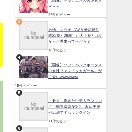
【画像】今期アニメの美少女ｗ
ｗｗｗ
22件のビュー
高橋しょう子（AV女優活動期
間23歳～29歳）が天下をとれな
かった理由って何だろ？
18件のビュー
【画像】ソフトバンクホークス
の女性ファン「タカガール」が
可愛いwwwwwww
15件のビュー
ニ
【必見】抱きたい美人ランキン
グ！橋本環奈が1位、浜辺美波
ビ
や広瀬すずもランクイン
る
11件のビュー
を