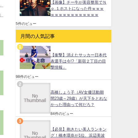
【画像】チー牛が美容整形でＮ
」
ｏ.１ホストになった件ｗｗｗ
ｗｗｗｗｗｗｗｗｗｗｗｗ
）
5件のビュー
月間の人気記事
【衝撃】消えたサッカー日本代
表選手は今!?「新宿２丁目の目
撃情報」
98件のビュー
高橋しょう子（AV女優活動期
間23歳～29歳）が天下をとれな
かった理由って何だろ？
84件のビュー
【必見】抱きたい美人ランキン
グ！橋本環奈が1位、浜辺美波