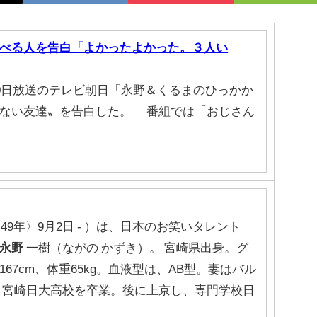
べる人を告白「よかったよかった。３人い
30日放送のテレビ朝日「永野＆くるまのひっかか
少ない友達〟を告白した。 番組では「おじさん
49年〉9月2日 - ）は、日本のお笑いタレント
永野
一樹（ながの かずき）。 宮崎県出身。グ
67cm、体重65kg。血液型は、AB型。妻はバル
 宮崎日大高校を卒業。後に上京し、専門学校日