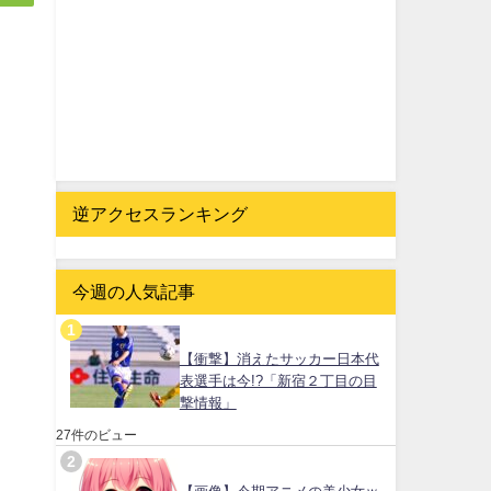
逆アクセスランキング
今週の人気記事
【衝撃】消えたサッカー日本代
表選手は今!?「新宿２丁目の目
撃情報」
27件のビュー