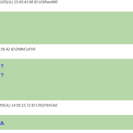
1/05(
火
) 15:00:43.98
ID:Ul3RwxIW0
5:56.42
ID:DWfvCuFV0
？
？
/05(
火
) 14:56:15.72
ID:CRQY9XOx0
ぁ