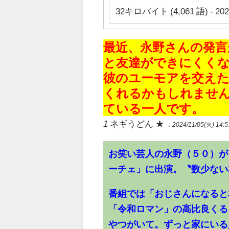
32キロバイト (4,061 語) - 20
最近、永野さんの発言
と友達ができにくく
彼のユーモアを交え
くれるかもしれませ
ている一人です。
1
ネギうどん
★
：
2024/11/05(
火
) 14:
お笑い芸人の永野（５０）が
ーチェ」に出演。〝数少ない
番組では「おじさんになると
「令和ロマン」の高比良くる
やつがいて。ずっと家にいる