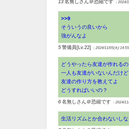
13
名無しさん＠恐縮です
：
2024/1
>>9
そういうの良いから
強がんなよ
5
警備員
[Lv.22]
：
2024/11/05(
火
) 14:5
どうやったら友達が作れるの
一人も友達がいないんだけど
友達の作り方を教えてよ
どうすればいいの？
6
名無しさん＠恐縮です
：
2024/11
生活リズムとか合わないしな