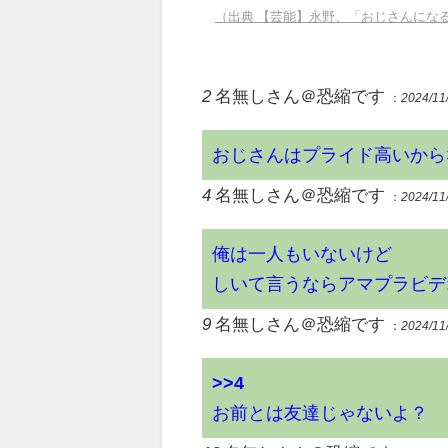
（出典
【芸能】永野、「おじさんにな
2
名無しさん＠恐縮です
：
2024/11
おじさんはプライド高いから
4
名無しさん＠恐縮です
：
2024/11
俺は一人もいないけど
しいて言うならアマプラビデ
9
名無しさん＠恐縮です
：
2024/11
>>4
お前とは友達じゃないよ？