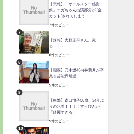
【悲報】「オールスター感謝
フ
祭」エガちゃん出演部分が “全
情
カット”されてしまう・・・
7件のビュー
お
【速報】火野正平さん、死
去・・・
ま
6件のビュー
井
く
【闇深】乃木坂46向井葉月が卒
さ
業＆芸能界引退
5件のビュー
【衝撃】森口博子56歳、34年ぶ
りの水着！！！！すっぴんが
「綺麗すぎる」
5件のビュー