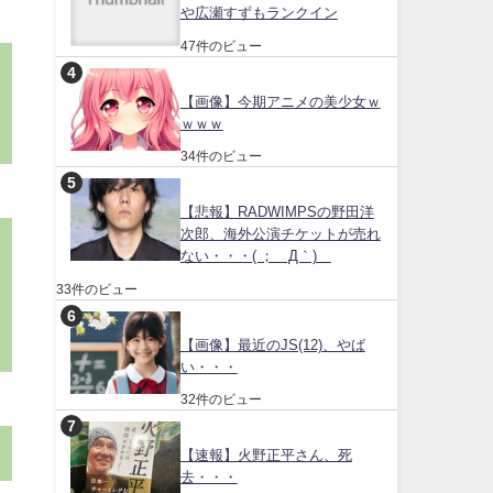
や広瀬すずもランクイン
47件のビュー
【画像】今期アニメの美少女ｗ
ｗｗｗ
34件のビュー
【悲報】RADWIMPSの野田洋
次郎、海外公演チケットが売れ
ない・・・( ；´Д｀)
33件のビュー
【画像】最近のJS(12)、やば
い・・・
32件のビュー
【速報】火野正平さん、死
去・・・