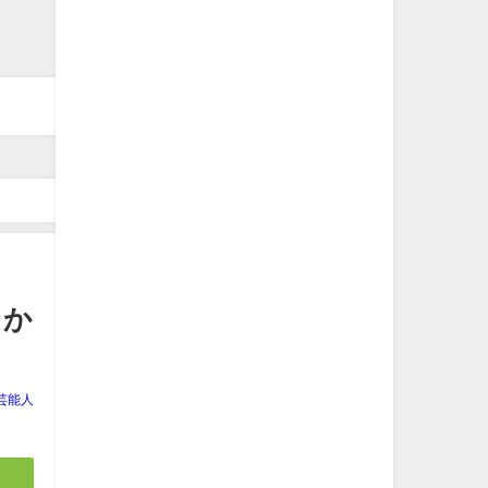
よか
芸能人