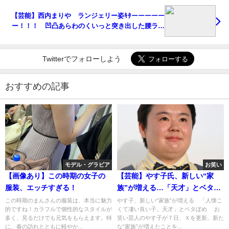
【芸能】西内まりや ランジェリー姿ｷﾀーーーーー
ー！！！ 凹凸あらわのくいっと突き出した腰ライ
ン
Twitterでフォローしよう
おすすめの記事
モデル・グラビア
お笑い
【画像あり】この時期の女子の
【芸能】やす子氏、新しい“家
服装、エッチすぎる！
族”が増える…「天才」とベタぼ
め
この時期のまんさんの服装は、本当に魅力
やす子、新しい“家族”が増える 「人懐こ
的ですね！カラフルで個性的なスタイルが
くて凄い良い子。天才」とベタぼめ お
多く、見るだけでも元気をもらえます。特
笑い芸人のやす子が７日、Ｘを更新。新た
に、春の訪れとともに軽やか...
な“家族”が増えたことを...