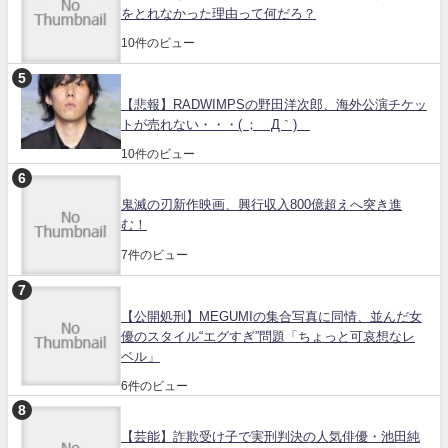
をとれなかった理由って何だろ？
10件のビュー
【悲報】RADWIMPSの野田洋次郎、海外公演チケッ
トが売れない・・・( ；´Д｀)
10件のビュー
鬼滅の刃新作映画、興行収入800億超えへ突き進
む！
7件のビュー
【公開処刑】MEGUMIの集合写真に同情、並んだ女
優のスタイル“エグすぎ”問題「ちょっと可哀想なレ
ベル」
6件のビュー
【芸能】詐欺受け子で実刑判決の人気俳優・池田純