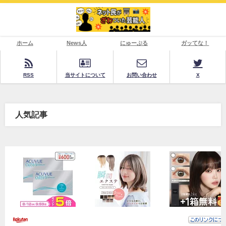
ホーム
News人
にゅーぷる
ガッてな！
RSS
当サイトについて
お問い合わせ
X
人気記事