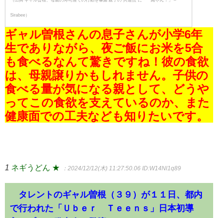
Sirabee）
ギャル曽根さんの息子さんが小学6年
生でありながら、夜ご飯にお米を5合
も食べるなんて驚きですね！彼の食欲
は、母親譲りかもしれません。子供の
食べる量が気になる親として、どうや
ってこの食欲を支えているのか、また
健康面での工夫なども知りたいです。
1
ネギうどん ★
：2024/12/12(木) 11:27:50.06
ID:W14Nl1q89
タレントのギャル曽根（３９）が１１日、都内
で行われた「Ｕｂｅｒ Ｔｅｅｎｓ」日本初導