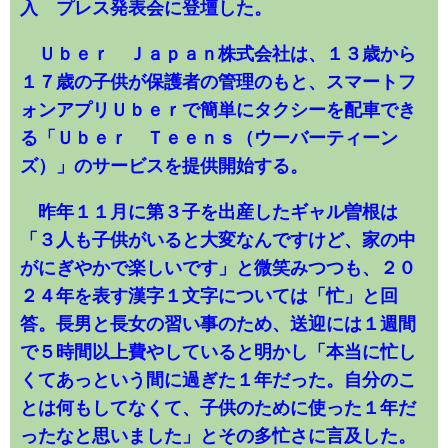
入 プレス発表会に登壇した。
Ｕｂｅｒ Ｊａｐａｎ株式会社は、１３歳から
１７歳の子供が保護者の管理のもと、スマートフ
ォンアプリＵｂｅｒで簡単にタクシーを配車でき
る「Ｕｂｅｒ Ｔｅｅｎｓ（ウーバーティーン
ズ）」のサービスを提供開始する。
昨年１１月に第３子を出産したギャル曽根は
「３人も子供がいると大変なんですけど、家の中
がにぎやかで楽しいです」と微笑みつつも、２０
２４年を表す漢字１文字については「忙」と回
答。長男と長女の習い事のため、送迎には１週間
で５時間以上費やしていると明かし「本当に忙し
くてあっという間に過ぎた１年だった。自分のこ
とは何もしてなくて、子供のために使った１年だ
ったなと思いました」とその多忙さに言及した。