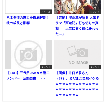
アイドル
タレント
八木勇征の魅力を徹底解剖！
【芸能】堺正章が語る 人気ド
彼の成長と影響
ラマ『西遊記』打ち切りの真
相 「天竺に着く前に終わっ
た…」
タレント
タレント
【LDH】三代目JSB今市隆二
【画像】井口裕香さん
メンバー 活動自粛・・・
（37）、まだまだ全然イケる
ｗｗｗｗｗｗｗｗｗｗｗｗｗ
ｗｗｗｗｗｗｗｗｗｗｗｗｗ
ｗｗｗｗｗｗｗ