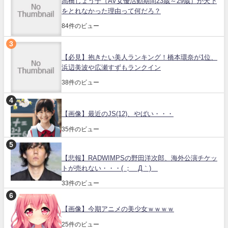
高橋しょう子（AV女優活動期間23歳～29歳）が天下
をとれなかった理由って何だろ？
84件のビュー
【必見】抱きたい美人ランキング！橋本環奈が1位、
浜辺美波や広瀬すずもランクイン
38件のビュー
【画像】最近のJS(12)、やばい・・・
35件のビュー
【悲報】RADWIMPSの野田洋次郎、海外公演チケッ
トが売れない・・・( ；´Д｀)
33件のビュー
【画像】今期アニメの美少女ｗｗｗｗ
25件のビュー