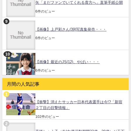
矢「まだファンでいてくれる貴方へ」直筆手紙公開
6件のビュー
【画像】上戸彩さん(39)写真集発売・・・
6件のビュー
【画像】最近のJS(12)、やばい・・・
6件のビュー
月間の人気記事
【衝撃】消えたサッカー日本代表選手は今!?「新宿
２丁目の目撃情報」
102件のビュー