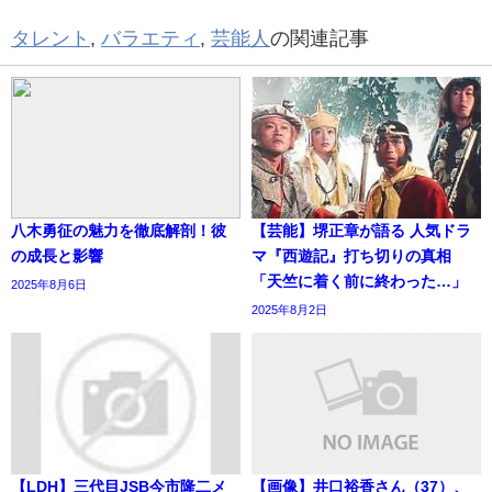
タレント
,
バラエティ
,
芸能人
の関連記事
八木勇征の魅力を徹底解剖！彼
【芸能】堺正章が語る 人気ドラ
の成長と影響
マ『西遊記』打ち切りの真相
「天竺に着く前に終わった…」
2025年8月6日
2025年8月2日
【LDH】三代目JSB今市隆二メ
【画像】井口裕香さん（37）、