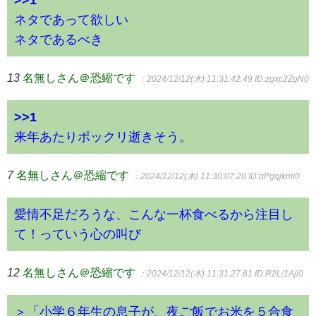
ネタであって欲しい
ネタであるべき
13
名無しさん＠恐縮です
：2024/12/12(木) 11:31:42.49
ID:zgxc2ZgN0
>>1
来年あたりポックリ逝きそう。
7
名無しさん＠恐縮です
：2024/12/12(木) 11:30:07.20
ID:qPgqjkml0
愛情不足だろうな、こんな一杯食べるから注目し
て！っていう心の叫び
12
名無しさん＠恐縮です
：2024/12/12(木) 11:31:27.61
ID:R2L/1Aji0
＞「小学６年生の息子が、夜ご飯でお米を５合食