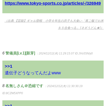
https://www.tokyo-sports.co.jp/articles/-/326949
（出典 【芸能】ギャル曽根 小学６年生の息子も大食い「夜ご飯でお米
を５合食べる」 [ネギうどん★]）
6
警備員[Lv.1][新芽]
：2024/12/12(木) 11:29:15.07
ID:JVo55N/y0
>>1
遺伝子どうなってんだよwww
8
名無しさん＠恐縮です
：2024/12/12(木) 11:30:30.19
ID:8CZW5XPP0
>>1