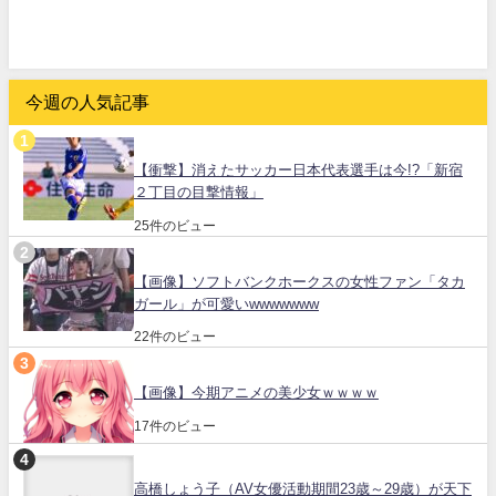
今週の人気記事
【衝撃】消えたサッカー日本代表選手は今!?「新宿
２丁目の目撃情報」
25件のビュー
【画像】ソフトバンクホークスの女性ファン「タカ
ガール」が可愛いwwwwwww
22件のビュー
【画像】今期アニメの美少女ｗｗｗｗ
17件のビュー
高橋しょう子（AV女優活動期間23歳～29歳）が天下