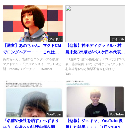
アイドル
アイドル
【激変】あのちゃん、マクドCM
【悲報】神ボディグラドル・村
でロングヘアー・・・これは似
島未悠(25歳)がバスケ日本代表と
合っているのか？？
不倫し芸能界追放( ；´Д｀)
あのちゃん、“新鮮”なロングヘアを披露！
「1週間で3度“不倫密会”」バスケ元日本代
マクドナルド「アジアンスイーツ」CM公
表・藤井祐眞（32）が“神ボディ”グラドル
開 - Peachy（ピーチィ ... - livedoor...
村島未悠(25)と衝撃不倫＆お泊まり ... -
Yah...
YouTuber
YouTuber
「名前や会社を晒す」へずまり
【悲報】ジュキヤ、YouTube復
ゅう、自身への誹謗中傷を開示
帰した結果・・・「1日でBAN」