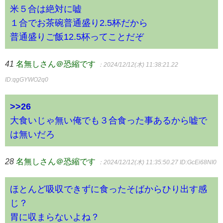
米５合は絶対に嘘
１合でお茶碗普通盛り2.5杯だから
普通盛りご飯12.5杯ってことだぞ
41
名無しさん＠恐縮です
：2024/12/12(木) 11:38:21.22
ID:qgGYWO2q0
>>26
大食いじゃ無い俺でも３合食った事あるから嘘で
は無いだろ
28
名無しさん＠恐縮です
：2024/12/12(木) 11:35:50.27
ID:GcEi68NI0
ほとんど吸収できずに食ったそばからひり出す感
じ？
胃に収まらないよね？