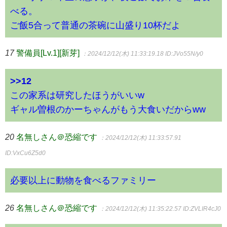
べる。
ご飯5合って普通の茶碗に山盛り10杯だよ
17
警備員[Lv.1][新芽]
：2024/12/12(木) 11:33:19.18
ID:JVo55N/y0
>>12
この家系は研究したほうがいいw
ギャル曽根のかーちゃんがもう大食いだからww
20
名無しさん＠恐縮です
：2024/12/12(木) 11:33:57.91
ID:VxCu6Z5d0
必要以上に動物を食べるファミリー
26
名無しさん＠恐縮です
：2024/12/12(木) 11:35:22.57
ID:ZVLIR4cJ0