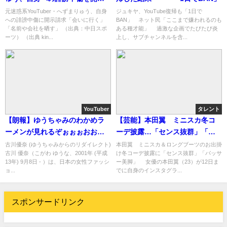
請求「直接本人に会いに行
元迷惑系YouTuber・へずまりゅう、自身
ジュキヤ、YouTube復帰も「1日で
への誹謗中傷に開示請求「会いに行く」
BAN」 ネット民「ここまで嫌われるのも
く」・・・
「名前や会社を晒す」 （出典：中日スポ
ある種才能」 過激な企画でたびたび炎
ーツ） （出典 kin...
上し、サブチャンネルを含...
YouTuber
タレント
【朗報】ゆうちゃみのわかめラ
【芸能】本田翼 ミニスカ冬コ
ーメンが見れるぞぉぉぉおおお
ーデ披露…「センス抜群」「バ
おおwww
ッサー美脚」
古川優奈 (ゆうちゃみからのリダイレクト)
本田翼 ミニスカ＆ロングブーツのお出掛
古川 優奈（こがわ ゆうな、2001年 (平成
け冬コーデ披露に「センス抜群」「バッサ
13年) 9月8日 - ）は、日本の女性ファッシ
ー美脚」 女優の本田翼（23）が12日ま
ョ...
でに自身のインスタグラ...
スポンサードリンク