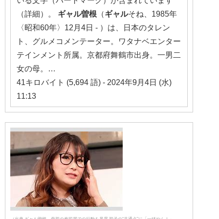
（詳細）。
ギャル曽根
（
ギャル
そね、1985年
〈昭和60年〉12月4日 - ）は、日本のタレン
ト、グルメコメンテーター。ワタナベエンター
テインメント所属。京都府舞鶴市出身。一男二
女の母。…
41キロバイト (5,694 語) - 2024年9月4日 (水)
11:13
（出典 ギャル曽根、母親の寿司屋での行動を暴露 親子の“共通点”に「一緒やん！」 –