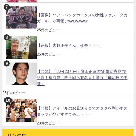
【画像】ソフトバンクホークスの女性ファン「タカ
ガール」が可愛いwwwwwww
25件のビュー
【速報】火野正平さん、死去・・・
25件のビュー
【芸能】「30分20万円」窪田正孝の“衝撃治療姿”で
話題！福原愛、團十郎ら有名人も通う「鍼治療の中
身」
25件のビュー
【悲報】アイドルのお見送り会でオタクを剥がすス
タッフがひどすぎて炎上・・・
23件のビュー
リンク集