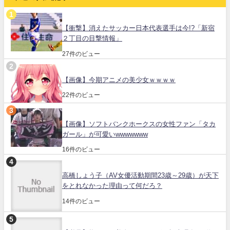
【衝撃】消えたサッカー日本代表選手は今!?「新宿
２丁目の目撃情報」
27件のビュー
【画像】今期アニメの美少女ｗｗｗｗ
22件のビュー
【画像】ソフトバンクホークスの女性ファン「タカ
ガール」が可愛いwwwwwww
16件のビュー
高橋しょう子（AV女優活動期間23歳～29歳）が天下
をとれなかった理由って何だろ？
14件のビュー