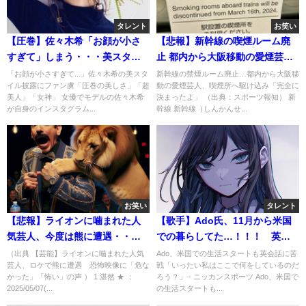
タレント
お笑い
【圧巻】佐々木希「お顔が小さ
【悲報】新幹線の喫煙ルーム廃
すぎて」しまう・・・美スタイ
止 都内から大阪移動の愛煙芸人
ル披露「超美人」「女神」
の嘆き・・・
「お顔が小さすぎて...」佐々木希の美スタ
新幹線の禁煙ルーム廃止…都内から大阪移
イル披露にファン虜「圧巻の美しさ」「超
動の愛煙芸人、喫煙所へ駆け込み「完全に
美人」「女神」 女優でモデルの佐々木希
決まったよ」 （出典：スポーツ報知） 新
が自身のインスタグラム...
幹線 新幹線（しんかんせ...
お笑い
タレント
【悲報】ライオンに噛まれた人
【歌手】Ado氏、11月から米国
気芸人、今度は熊に遭遇・・・
での暮らしてた…！！！ 英語
「危なかった」
は「まだしゃべれない…」
（出典 【芸能】ライオンに噛まれた人気
Ado、米国での生活スタートも英会話に苦
芸人、ロケで熊に遭遇 恐怖映像に「危な
戦「いったい私はここで何をしているのだ
かった」「怖い」の声 ） 1 湛然 ★ ：
ろう？」 - ニッカンスポーツ Ado、米国で
2025/05/07(...
の生活スタートも...