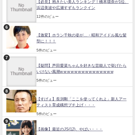
【必見】抱きたい美人ランキング！橋本環奈が1位、
浜辺美波や広瀬すずもランクイン
12件のビュー
【激変】ホラン千秋の姿が…・昭和アイドル風な髪
型に！！！
5件のビュー
【疑問】芦田愛菜ちゃんを好きな芸能人で挙げたら
いけない風潮w w w w w w w w w w w w w w w
5件のビュー
【すげぇ】長渕剛「ここを使ってくれよ」新人アー
ティスト育成構想ブチ上げ・・・
5件のビュー
【画像】最近のJS(12)、やばい・・・