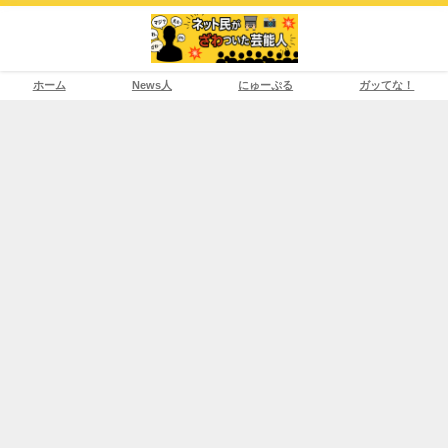
ホーム
News人
にゅーぷる
ガッてな！