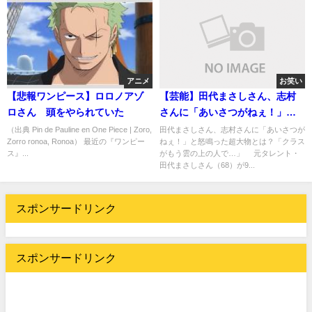
アニメ
お笑い
【悲報ワンピース】ロロノアゾ
【芸能】田代まさしさん、志村
ロさん 頭をやられていた
さんに「あいさつがねぇ！」と
怒鳴った超大物・・・
（出典 Pin de Pauline en One Piece | Zoro,
田代まさしさん、志村さんに「あいさつが
Zorro ronoa, Ronoa） 最近の『ワンピー
ねぇ！」と怒鳴った超大物とは？「クラス
ス』...
がもう雲の上の人で…」 元タレント・
田代まさしさん（68）が9...
スポンサードリンク
スポンサードリンク