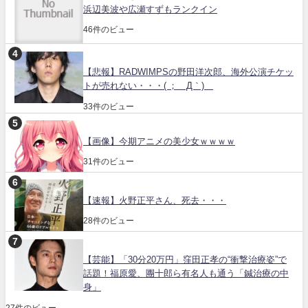
浜辺美波や広瀬すずもランクイン
46件のビュー
【悲報】RADWIMPSの野田洋次郎、海外公演チケッ
トが売れない・・・( ；´Д｀)
33件のビュー
【画像】今期アニメの美少女ｗｗｗｗ
31件のビュー
【速報】火野正平さん、死去・・・
28件のビュー
【芸能】「30分20万円」窪田正孝の“衝撃治療姿”で
話題！福原愛、團十郎ら有名人も通う「鍼治療の中
身」
27件のビュー