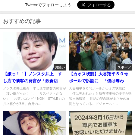
Twitterでフォローしよう
おすすめの記事
お笑い
スポーツ
【嫌っ！！】ノンスタ井上 す
【カオス状態】大谷翔平５０号
し店で隣客の発言が「飲食店へ
ボールで訴訟に…「僕は奪われ
のリスペクトがない、こういう
た」と所有権主張の少年
ノンスタ井上裕介 すし店で隣客の発言が
大谷翔平５０号ボールがカオス状態に…
「凄い嫌だった！！」「リスペクトがな
「僕は奪われた」と所有権主張の少年が訴
大人にはなりたくない」
い」 お笑いコンビ「NON STYLE」の
訟＝米報道 世紀の記念球がまさかの展
井上裕介が3日、自身の...
開となっている。ドジャース・...