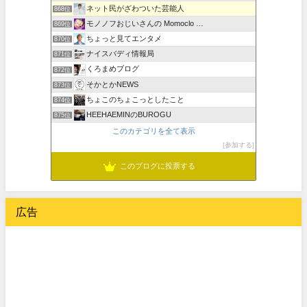
ネット民がざわついた芸能人
868位
モノノフおじいさんの Momoclo …
869位
ちょっと見てエンタメ
870位
ナイスバディ情報局
871位
くろまめブログ
872位
そかとかNEWS
873位
ちょこのちょこっとしたこと
874位
HEEHAEMINのBUROGU
875位
このカテゴリを全て表示
参加する
このブログに投票する
広告