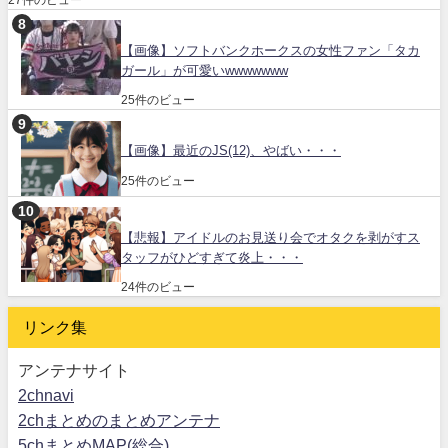
【画像】ソフトバンクホークスの女性ファン「タカ
ガール」が可愛いwwwwwww
25件のビュー
【画像】最近のJS(12)、やばい・・・
25件のビュー
【悲報】アイドルのお見送り会でオタクを剥がすス
タッフがひどすぎて炎上・・・
24件のビュー
リンク集
アンテナサイト
2chnavi
2chまとめのまとめアンテナ
5chまとめMAP(総合)