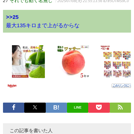
27
それでも動く名無し
：2025/07/08(火) 21:55:13.56
ID:e5OTMS9C0
>>25
最大135キロまで上がるからな
LINE
この記事を書いた人