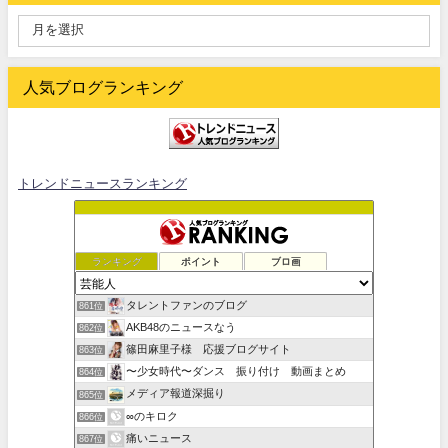
人気ブログランキング
トレンドニュースランキング
ランキング
ポイント
ブロ画
タレントファンのブログ
861位
AKB48のニュースなう
862位
篠田麻里子様 応援ブログサイト
863位
〜少女時代〜ダンス 振り付け 動画まとめ
864位
メディア報道深掘り
865位
∞のキロク
866位
痛いニュース
867位