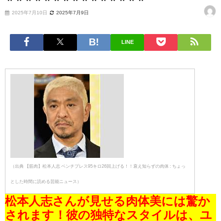
2025年7月10日
2025年7月9日
LINE
（出典 【筋肉】松本人志 ベンチプレス95キロ26回上げる！！衰え知らずの肉体 : ちょっ
とした時間に読める芸能ニュース）
松本人志さんが見せる肉体美には驚か
されます！彼の独特なスタイルは、ユ