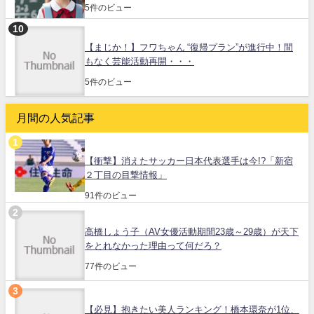
5件のビュー
【まじか！】フワちゃん “復帰プラン”が進行中！間
もなく芸能活動再開・・・
5件のビュー
月間の人気記事
【衝撃】消えたサッカー日本代表選手は今!?「新宿
２丁目の目撃情報」
91件のビュー
高橋しょう子（AV女優活動期間23歳～29歳）が天下
をとれなかった理由って何だろ？
77件のビュー
【必見】抱きたい美人ランキング！橋本環奈が1位、