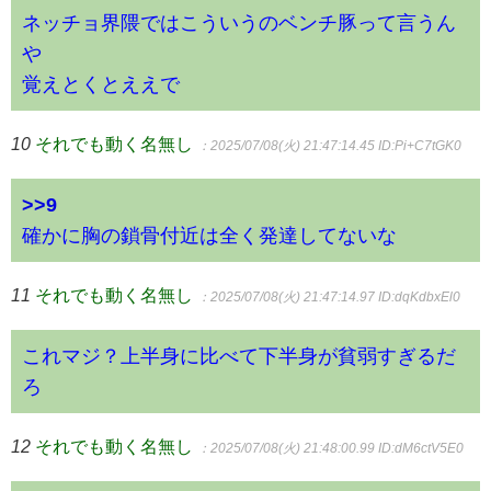
ネッチョ界隈ではこういうのベンチ豚って言うん
や
覚えとくとええで
10
それでも動く名無し
：2025/07/08(火) 21:47:14.45
ID:Pi+C7tGK0
>>9
確かに胸の鎖骨付近は全く発達してないな
11
それでも動く名無し
：2025/07/08(火) 21:47:14.97
ID:dqKdbxEl0
これマジ？上半身に比べて下半身が貧弱すぎるだ
ろ
12
それでも動く名無し
：2025/07/08(火) 21:48:00.99
ID:dM6ctV5E0