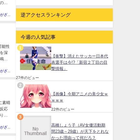
の姿
逆アクセスランキング
ネット民がざわついた芸能人
今週の人気記事
可能性
を深
【衝撃】消えたサッカー日本代
鳴し
表選手は今!?「新宿２丁目の目
撃情報」
ネット民がざわついた芸能人
27件のビュー
【画像】今期アニメの美少女ｗ
ｗｗｗ
当に素晴
反応
22件のビュー
りま
高橋しょう子（AV女優活動期
ネット民がざわついた芸能人
間23歳～29歳）が天下をとれな
かった理由って何だろ？