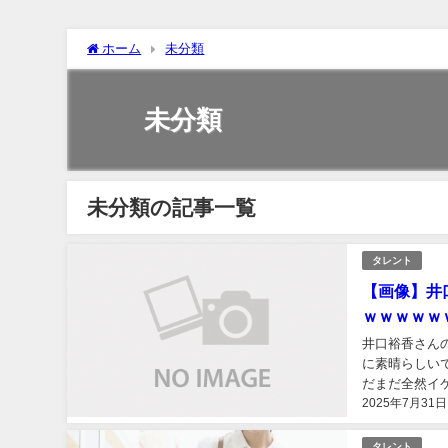
ホーム
未分類
未分類
未分類の記事一覧
タレント
【画像】井
ｗｗｗｗｗ
井口裕香さん
に素晴らしい
だまだ全然イ
2025年7月31日
以下、5ちゃんね
タレント