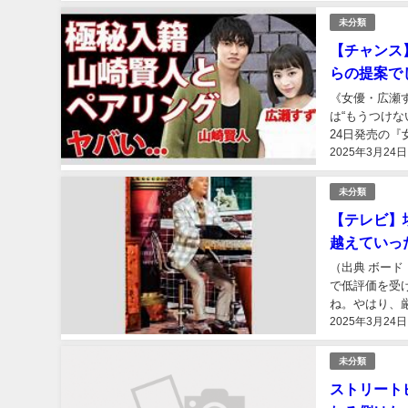
未分類
【チャンス
らの提案で
《女優・広瀬
は“もうつけな
24日発売の『
2025年3月24日
広瀬すずと山崎賢
未分類
【テレビ】
越えていっ
（出典 ボー
で低評価を受
ね。やはり、
2025年3月24日
レビ】堺正章が
未分類
ストリート