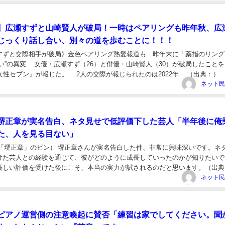
】広瀬すずと山崎賢人が破局！一時はペアリングも昨年秋、広
じっくり話し合い、別々の道を歩むことに！！！
すずと交際相手が破局》金色ペアリング熱愛報道も…昨年末に「薬指のリング
い”の異変 女優・広瀬すず（26）と俳優・山崎賢人（30）が破局したことを
女性セブン』が報じた。 2人の交際が報じられたのは2022年… （出典：） 
人が極秘入籍...薬指に...
堺正章が実名告白、ネタ見せで低評価下した芸人「半年後に俺
た、人を見る目ない」
ド「堺正章」のピン） 堺正章さんが実名告白した件、非常に興味深いです。ネ
けた芸人との経験を通じて、彼がどのように成長していったのかが知りたいで
厳しい評価を受けた後にこそ、本当の実力が試されるのだと思います。（出典
実名告白、ネタ見せで低評価下した芸人「半年後...
ピアノ運営側の注意喚起に賛否「練習は家でしてください。聞