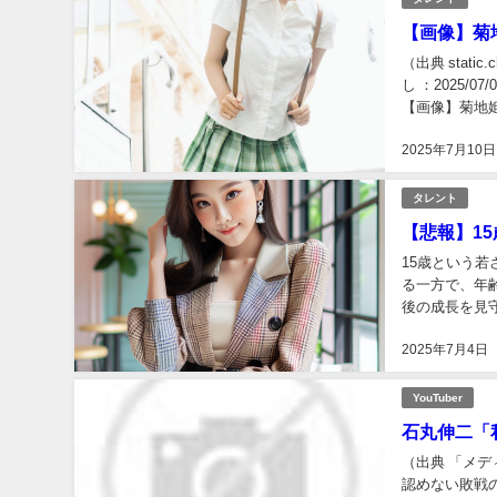
【画像】菊
（出典 stat
し ：2025/07/
【画像】菊地姫
2025年7月10日
タレント
【悲報】1
15歳という
る一方で、年
後の成長を見
報】15歳のグ
2025年7月4日
YouTuber
石丸伸二「
（出典 「メデ
認めない敗戦の