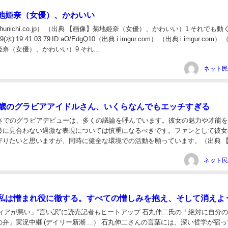
地姫奈（女優）、かわいい
ic.chunichi.co.jp） （出典 【画像】菊地姫奈（女優）、かわいい）1 それでも
09(水) 19:41:03.79 ID:aO/EdgQ10（出典 i.imgur.com） （出典 i.imgur.com）
奈（女優）、かわいい）9 それ...
5歳のグラビアアイドルさん、いくらなんでもエッチすぎる
若さでのグラビアデビューは、多くの議論を呼んでいます。彼女の魅力や才能
齢に見合わない過激な表現については慎重になるべきです。ファンとして彼女
守りたいと思いますが、同時に健全な環境での活動を願っています。（出典 
ラビアアイドルさん、いくらなんでもエッチすぎる...
私は憎まれ役に徹する。すべての憎しみを抱え、そして消えよ
ィアが悪い」“言い訳”に読売記者もヒートアップ 石丸伸二氏の「絶対に自分
弁」実況中継 (デイリー新潮 ...） 石丸伸二さんの言葉には、深い哲学が宿