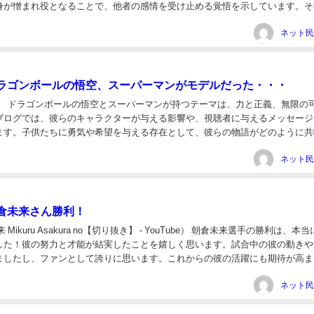
身が憎まれ役となることで、他者の感情を受け止める覚悟を示しています。そ
って生きることの大切さを教えてく...
ラゴンボールの悟空、スーパーマンがモデルだった・・・
空） ドラゴンボールの悟空とスーパーマンが持つテーマは、力と正義、無限の
ブログでは、彼らのキャラクターが与える影響や、視聴者に与えるメッセージ
ます。子供たちに勇気や希望を与える存在として、彼らの物語がどのように共
緒に考えてみましょう。（出典 【画像】ドラゴ...
倉未来さん勝利！
Mikuru Asakura no【切り抜き】 - YouTube） 朝倉未来選手の勝利は、本
した！彼の努力と才能が結実したことを嬉しく思います。試合中の彼の動きや
ましたし、ファンとして誇りに思います。これからの彼の活躍にも期待が高ま
朝倉未来さん勝...