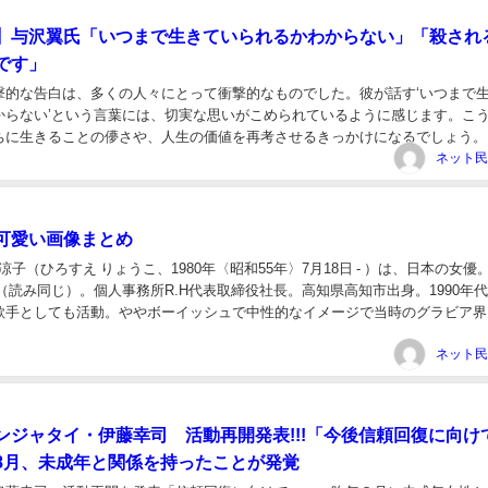
】与沢翼氏「いつまで生きていられるかわからない」「殺され
です」
撃的な告白は、多くの人々にとって衝撃的なものでした。彼が話す‘いつまで
からない’という言葉には、切実な思いがこめられているように感じます。こ
ちに生きることの儚さや、人生の価値を再考させるきっかけになるでしょう。
いつまで生きていられるかわからない」「殺さ...
可愛い画像まとめ
 涼子（ひろすえ りょうこ、1980年〈昭和55年〉7月18日 - ）は、日本の女優
（読み同じ）。個人事務所R.H代表取締役社長。高知県高知市出身。1990年
歌手としても活動。ややボーイッシュで中性的なイメージで当時のグラビア界
エブーム」が起こった。…...
ンジャタイ・伊藤幸司 活動再開発表!!!「今後信頼回復に向け
8月、未成年と関係を持ったことが発覚