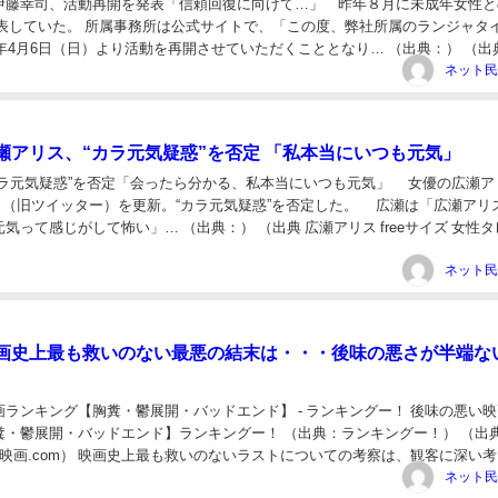
伊藤幸司、活動再開を発表「信頼回復に向けて…」 昨年８月に未成年女性と
発表していた。 所属事務所は公式サイトで、「この度、弊社所属のランジャタ
5年4月6日（日）より活動を再開させていただくこととなり… （出典：） （出
on Twitter:） ...
瀬アリス、“カラ元気疑惑”を否定 「私本当にいつも元気」
カラ元気疑惑”を否定「会ったら分かる、私本当にいつも元気」 女優の広瀬ア
X」（旧ツイッター）を更新。“カラ元気疑惑”を否定した。 広瀬は「広瀬アリ
気って感じがして怖い」… （出典：） （出典 広瀬アリス freeサイズ 女性
スマポ） 広瀬アリスさ...
画史上最も救いのない最悪の結末は・・・後味の悪さが半端な
ランキング【胸糞・鬱展開・バッドエンド】 - ランキングー！ 後味の悪い
糞・鬱展開・バッドエンド】ランキングー！ （出典：ランキングー！） （出典
報 - 映画.com） 映画史上最も救いのないラストについての考察は、観客に深い
価する良い機会です。こ...