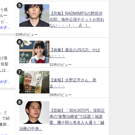
う感
【悲報】RADWIMPSの野田洋
ルー
次郎、海外公演チケットが売れ
トピア
ない・・・( ；´Д｀)
ネット民がざわついた芸能人
33件のビュー
【画像】最近のJS(12)、やば
い・・・
け落
希良梨
32件のビュー
んは
【速報】火野正平さん、死
ネット民がざわついた芸能人
去・・・
26件のビュー
【芸能】「30分20万円」窪田正
」と
孝の“衝撃治療姿”で話題！福原
』で紹
愛、團十郎ら有名人も通う「鍼
像探訪
治療の中身」