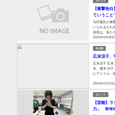
タレント
【衝撃告白
ていうこと
与沢翼氏の衝
いられるかわ
表現は、私た
2025年4月28日
典 与沢翼氏「
未分類
広末涼子、
広末涼子 広末
名、廣末 涼子
にアイドル、
巻し、「ヒロス
2025年4月15日
タレント
【芸能】ラ
力」 昨年