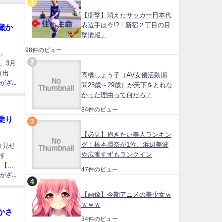
【衝撃】消えたサッカー日本代
表選手は今!?「新宿２丁目の目
瀬か
撃情報」
98件のビュー
」
、3月
（出典
高橋しょう子（AV女優活動期
ネット民がざわついた芸能人
間23歳～29歳）が天下をとれな
かった理由って何だろ？
84件のビュー
乗り
【必見】抱きたい美人ランキン
グ！橋本環奈が1位、浜辺美波
タ見せ
や広瀬すずもランクイン
す
 【テ
47件のビュー
ネット民がざわついた芸能人
【画像】今期アニメの美少女ｗ
ｗｗｗ
かさ
34件のビュー