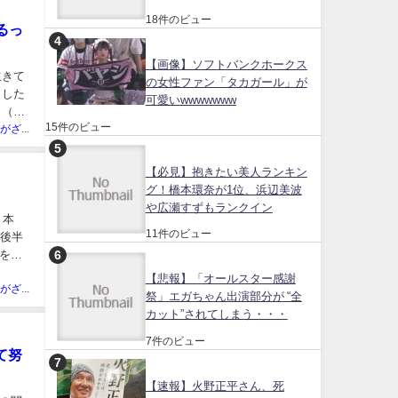
18件のビュー
るっ
【画像】ソフトバンクホークス
生きて
の女性ファン「タカガール」が
うした
可愛いwwwwwww
 （出
15件のビュー
ネット民がざわついた芸能人
【必見】抱きたい美人ランキン
グ！橋本環奈が1位、浜辺美波
や広瀬すずもランクイン
。本
11件のビュー
代後半
を席
【悲報】「オールスター感謝
ネット民がざわついた芸能人
祭」エガちゃん出演部分が “全
カット”されてしまう・・・
7件のビュー
て努
【速報】火野正平さん、死