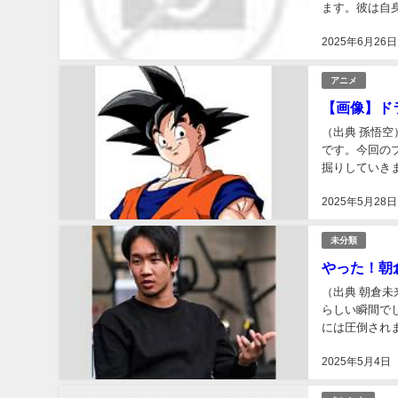
ます。彼は自
勢は、覚悟を持
2025年6月26日
アニメ
【画像】ド
（出典 孫悟
です。今回の
掘りしていき
ているのか、一
2025年5月28日
未分類
やった！朝
（出典 朝倉未来 
らしい瞬間で
には圧倒され
すね！（出典 
2025年5月4日