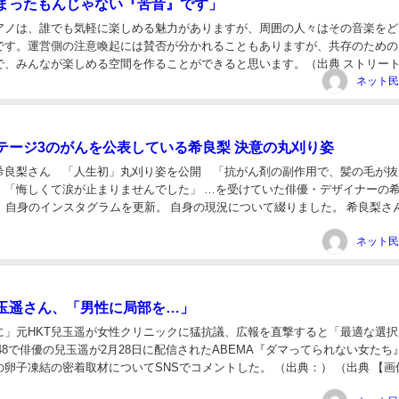
まったもんじゃない『苦音』です」
アノは、誰でも気軽に楽しめる魅力がありますが、周囲の人々はその音楽をど
です。運営側の注意喚起には賛否が分かれることもありますが、共存のための
で、みんなが楽しめる空間を作ることができると思います。（出典 ストリー
喚起に賛否「練習は家でしてください。聞かされる...
テージ3のがんを公表している希良梨 決意の丸刈り姿
希良梨さん 「人生初」丸刈り姿を公開 「抗がん剤の副作用で、髪の毛が抜
」「悔しくて涙が止まりませんでした」 …を受けていた俳優・デザイナーの
日、自身のインスタグラムを更新。 自身の現況について綴りました。 希良梨さ
。抗がん剤… （出典：） （出典 大人気ド...
玉遥さん、「男性に局部を…」
に」元HKT兒玉遥が女性クリニックに猛抗議、広報を直撃すると「最適な選択
48で俳優の兒玉遥が2月28日に配信されたABEMA『ダマってられない女たち
卵子凍結の密着取材についてSNSでコメントした。 （出典：） （出典 【画
8の元メンバーで女優の...