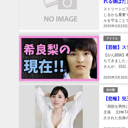
れる側はた
ストリートピ
じるかも重要
ルを守ること
2025年3月23日
ノ運営側の注意
アイドル
【芸能】ス
【がん闘病】
ちてきました
さんが、15
「ついに、今日
2025年3月16日
未分類
【悲報】兒
「局部を男性
主張 元HKT
介された自身の
454】HKT4