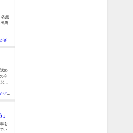
動く名無
 （出典
ネット民がざわついた芸能人
を認め
の今
【悲
ネット民がざわついた芸能人
う」
の非を
ってい