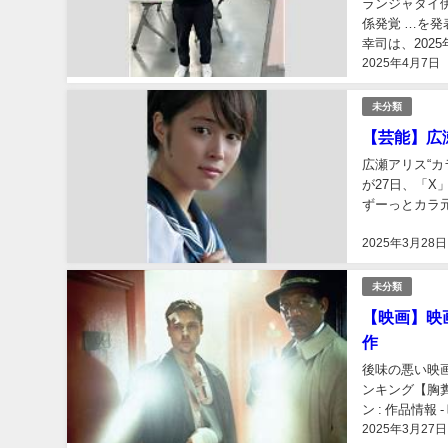
ランジャタイ
係発覚 …を
幸司は、202
2025年4月7日
ンジャタイ 伊藤幸司 
未分類
【芸能】広
広瀬アリス“
が27日、「
ずーっとカラ元
ト画像2418 
2025年3月28日
未分類
【映画】映
作
後味の悪い映画
ンキング【胸
ン : 作品情
2025年3月27日
促す作品を再評