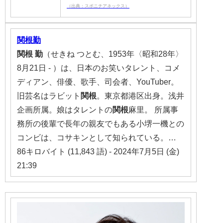
（出典：スポニチアネックス）
関根勤
関根
勤
（せきね つとむ、1953年〈昭和28年〉
8月21日 - ）は、日本のお笑いタレント、コメ
ディアン、俳優、歌手、司会者、YouTuber。
旧芸名はラビット
関根
。東京都港区出身。浅井
企画所属。娘はタレントの
関根
麻里。 所属事
務所の後輩で長年の親友でもある小堺一機との
コンビは、コサキンとして知られている。…
86キロバイト (11,843 語) - 2024年7月5日 (金)
21:39