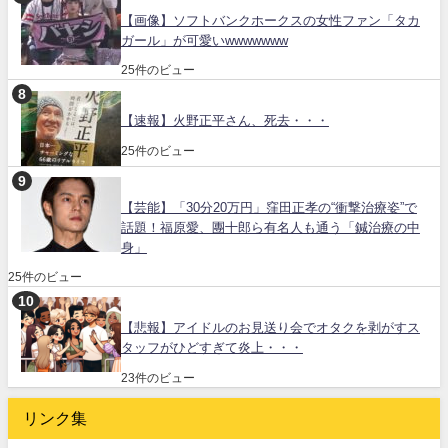
【画像】ソフトバンクホークスの女性ファン「タカ
ガール」が可愛いwwwwwww
25件のビュー
【速報】火野正平さん、死去・・・
25件のビュー
【芸能】「30分20万円」窪田正孝の“衝撃治療姿”で
話題！福原愛、團十郎ら有名人も通う「鍼治療の中
身」
25件のビュー
【悲報】アイドルのお見送り会でオタクを剥がすス
タッフがひどすぎて炎上・・・
23件のビュー
リンク集