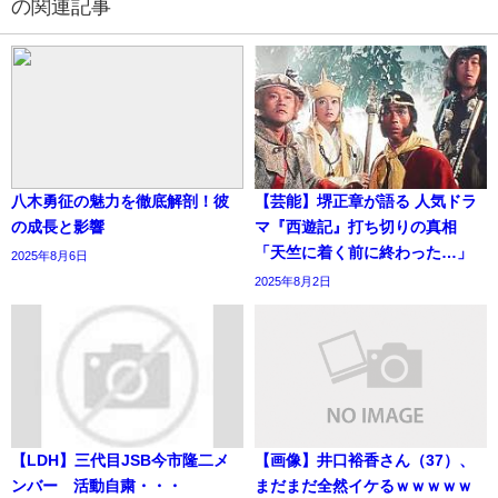
の関連記事
八木勇征の魅力を徹底解剖！彼
【芸能】堺正章が語る 人気ドラ
の成長と影響
マ『西遊記』打ち切りの真相
「天竺に着く前に終わった…」
2025年8月6日
2025年8月2日
【LDH】三代目JSB今市隆二メ
【画像】井口裕香さん（37）、
ンバー 活動自粛・・・
まだまだ全然イケるｗｗｗｗｗ