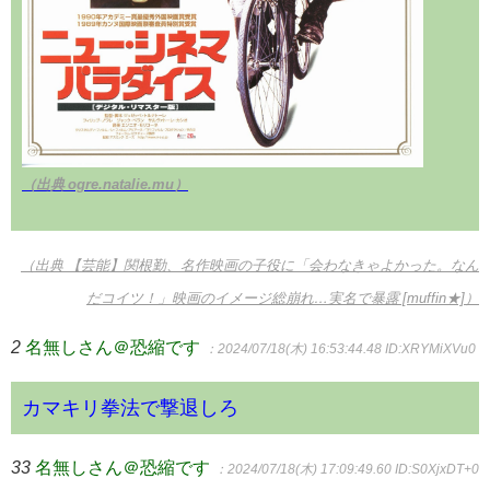
（出典 ogre.natalie.mu）
（出典 【芸能】関根勤、名作映画の子役に「会わなきゃよかった。なん
だコイツ！」映画のイメージ総崩れ…実名で暴露 [muffin★]）
2
名無しさん＠恐縮です
：2024/07/18(木) 16:53:44.48
ID:XRYMiXVu0
カマキリ拳法で撃退しろ
33
名無しさん＠恐縮です
：2024/07/18(木) 17:09:49.60
ID:S0XjxDT+0