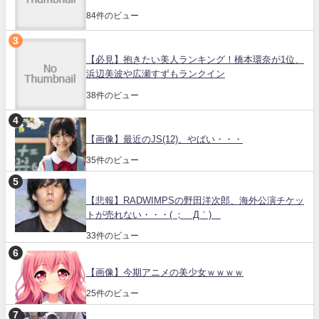
84件のビュー
【必見】抱きたい美人ランキング！橋本環奈が1位、
浜辺美波や広瀬すずもランクイン
38件のビュー
【画像】最近のJS(12)、やばい・・・
35件のビュー
【悲報】RADWIMPSの野田洋次郎、海外公演チケッ
トが売れない・・・( ；´Д｀)
33件のビュー
【画像】今期アニメの美少女ｗｗｗｗ
25件のビュー