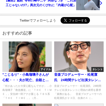
【騒然】超絶“令和の峰不二子”阿部なつき 「これ加
工じゃないの!?」異次元のくびれに「内蔵が心配」
Twitterでフォローしよう
おすすめの記事
アイドル
タレント
"こじるり"・小島瑠璃子さんが
音楽プロデューサー・松尾潔
心配・・・夫が死亡、自殺とみ
氏 24時間テレビ出演タレント
られる
に「出るというならその理由を
「何があったか大変心配なんですが」…小
音楽プロデューサー・松尾潔氏 24時間
島瑠璃子「救急搬送」に「ＴＨＥ ＴＩＭ
テレビ出演タレントに理由の表明を要求
表明する責務がある」「もう止
Ｅ，」安住紳一郎アナが案じる ＴＢＳ系
「責務がある」 音楽プロデューサーの
めどき」
「ＴＨＥ ＴＩＭＥ，」（月...
松尾潔氏が２３日、自身のＸ（...