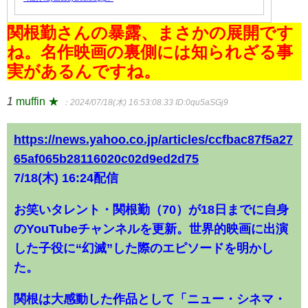
関根勤さんの暴露、まさかの展開です
ね。名作映画の裏側には知られざる事
実があるんですね。
1
muffin ★
：2024/07/18(木) 16:53:08.33
ID:0qu5aSGj9
https://news.yahoo.co.jp/articles/ccfbac87f5a27
65af065b28116020c02d9ed2d75
7/18(木) 16:24配信
お笑いタレント・関根勤（70）が18日までに自身
のYouTubeチャンネルを更新。世界的映画に出演
した子役に“幻滅”した際のエピソードを明かし
た。
関根は大感動した作品として「ニュー・シネマ・