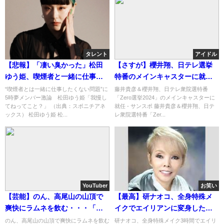
タレント
アイドル
【悲報】「凄い臭かった」松田
【さすが】櫻井翔、日テレ選挙
ゆう姫、喫煙者と一緒に仕事し
特番のメインキャスターに就
たくない・・・
任！！！！！
“喫煙者とは一緒に仕事したくない問題”に
藤井貴彦＆櫻井翔、日テレ衆院選特番
5時夢メンバー激論 松田ゆう姫「我慢し
「Zero選挙2024」のメインキャスターに
てねってこと？」 （出典：スポニチアネ
就任 - サンスポ 藤井貴彦＆櫻井翔、日テ
ックス） 松田ゆう姫 松...
レ衆院選特番「Zer...
YouTuber
お笑い
【芸能】のん、高尾山の山頂で
【最高】研ナオコ、全身特殊メ
爽快にラムネを飲む・・・「い
イクでエイリアンに変身した結
い汗かいてる」
果…「ずっとこのままでいた
のん、高尾山の山頂で爽快にラムネを飲む
研ナオコ、全身特殊メイク3時間でエイリ