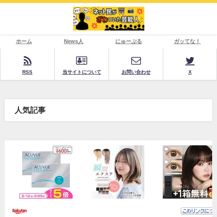
ホーム
News人
にゅーぷる
ガッてな！
RSS
当サイトについて
お問い合わせ
X
人気記事