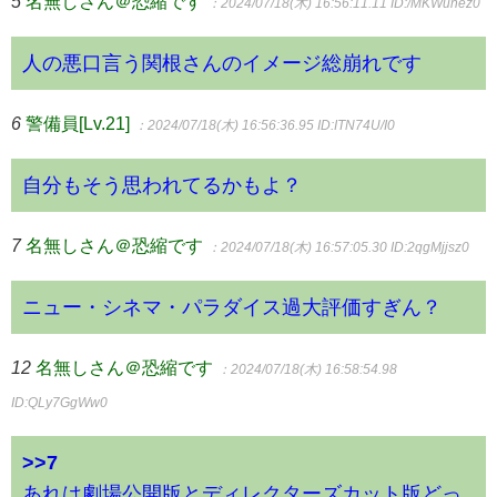
5
名無しさん＠恐縮です
：2024/07/18(木) 16:56:11.11
ID:/MKWunez0
人の悪口言う関根さんのイメージ総崩れです
6
警備員[Lv.21]
：2024/07/18(木) 16:56:36.95
ID:ITN74U/I0
自分もそう思われてるかもよ？
7
名無しさん＠恐縮です
：2024/07/18(木) 16:57:05.30
ID:2qgMjjsz0
ニュー・シネマ・パラダイス過大評価すぎん？
12
名無しさん＠恐縮です
：2024/07/18(木) 16:58:54.98
ID:QLy7GgWw0
>>7
あれは劇場公開版とディレクターズカット版どっ