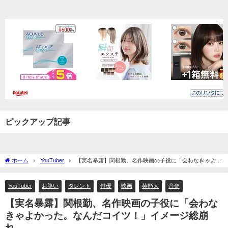
ピックアップ記事
ホーム
YouTuber
【実名暴露】関根勤、名作映画の子役に「会わなきゃよか
った。なんだコイツ！」イメージ総崩れ…
YouTuber
お笑い
タレント
俳優
映画
芸能人
音楽
【実名暴露】関根勤、名作映画の子役に「会わな
きゃよかった。なんだコイツ！」イメージ総崩
れ…