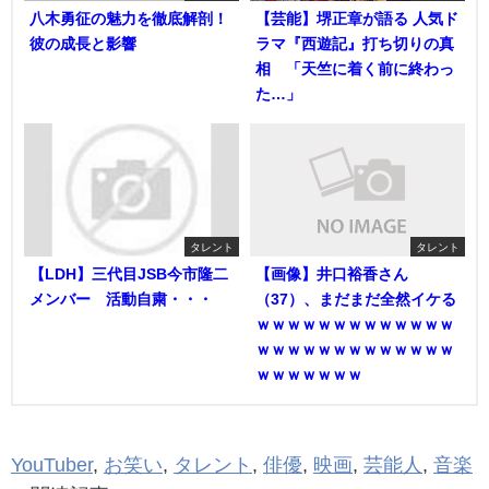
八木勇征の魅力を徹底解剖！
【芸能】堺正章が語る 人気ド
彼の成長と影響
ラマ『西遊記』打ち切りの真
相 「天竺に着く前に終わっ
た…」
タレント
タレント
【LDH】三代目JSB今市隆二
【画像】井口裕香さん
メンバー 活動自粛・・・
（37）、まだまだ全然イケる
ｗｗｗｗｗｗｗｗｗｗｗｗｗ
ｗｗｗｗｗｗｗｗｗｗｗｗｗ
ｗｗｗｗｗｗｗ
YouTuber
,
お笑い
,
タレント
,
俳優
,
映画
,
芸能人
,
音楽