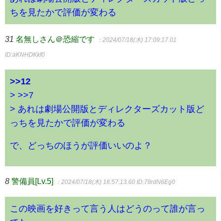
ちを見たかで評価が変わる
31
名無しさん＠恐縮です
：2024/07/18(木) 17:09:17.01
ID:aKNHDKkf0
>>12
> >>7
> あれは劇場公開版とディレクターズカット版ど
っちを見たかで評価が変わる
で、どっちのほうが評価いいのよ？
8
警備員[Lv.5]
：2024/07/18(木) 16:57:13.60
ID:78rdN6Eg0
この映画を好きって言う人はどうのって誰が言っ