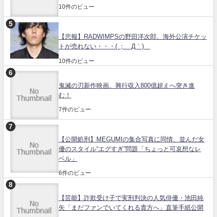
10件のビュー
【悲報】RADWIMPSの野田洋次郎、海外公演チケッ
トが売れない・・・( ；´Д｀)
10件のビュー
鬼滅の刃新作映画、興行収入800億超えへ突き進
む！
7件のビュー
【公開処刑】MEGUMIの集合写真に同情、並んだ女
優のスタイル“エグすぎ”問題「ちょっと可哀想なレ
ベル」
6件のビュー
【芸能】詐欺受け子で実刑判決の人気俳優・池田純
矢「まだファンでいてくれる貴方へ」直筆手紙公開