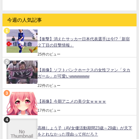
今週の人気記事
【衝撃】消えたサッカー日本代表選手は今!?「新宿
２丁目の目撃情報」
25件のビュー
【画像】ソフトバンクホークスの女性ファン「タカ
ガール」が可愛いwwwwwww
22件のビュー
【画像】今期アニメの美少女ｗｗｗｗ
17件のビュー
高橋しょう子（AV女優活動期間23歳～29歳）が天下
をとれなかった理由って何だろ？