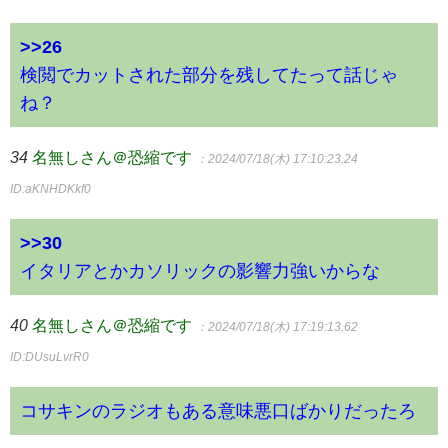
>>26
検閲でカットされた部分を残してたって話じゃ
ね？
34
名無しさん＠恐縮です
：2024/07/18(木) 17:10:23.24
ID:aKNHDKkf0
>>30
イタリアとかカソリックの影響力強いからな
40
名無しさん＠恐縮です
：2024/07/18(木) 17:19:13.62
ID:DUsuLvrR0
コサキンのラジオもある意味悪口ばかりだったろ