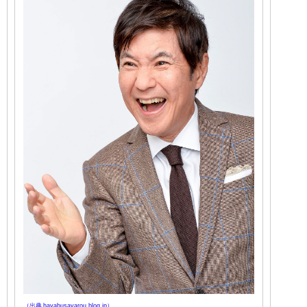
（出典 hayabusayarou.blog.jp）