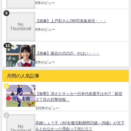
6件のビュー
【画像】上戸彩さん(39)写真集発売・・・
6件のビュー
【画像】最近のJS(12)、やばい・・・
6件のビュー
月間の人気記事
【衝撃】消えたサッカー日本代表選手は今!?「新宿
２丁目の目撃情報」
102件のビュー
高橋しょう子（AV女優活動期間23歳～29歳）が天下
をとれなかった理由って何だろ？