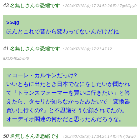
43
名無しさん＠恐縮です
：2024/07/18(木) 17:24:52.24
ID:LZgcVJpy0
>>40
ほんとこれで昔から変わってないんだけどね
41
名無しさん＠恐縮です
：2024/07/18(木) 17:21:47.12
ID:Ob4b2pwP0
マコーレ・カルキンだっけ?
いいともに出たとき日本でなにをしたいか聞かれ
て「トランスフォーマーを買いに行きたい」と答
えたら、タモリが知らなかったみたいで「変換器
買いに行くの?」と不思議そうな顔されてたの。
オーディオ関連の何かだと思ったんだろうな。
50
名無しさん＠恐縮です
：2024/07/18(木) 17:34:24.14
ID:4Is7j0ww0