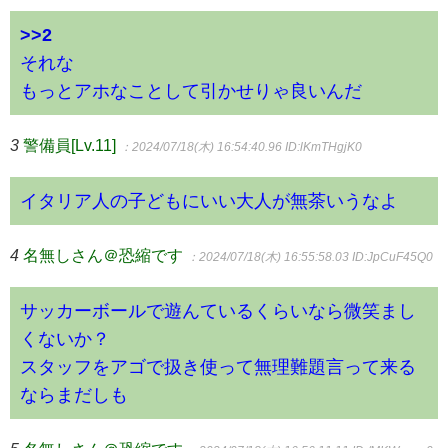
>>2
それな
もっとアホなことして引かせりゃ良いんだ
3
警備員[Lv.11]
：2024/07/18(木) 16:54:40.96
ID:lKmTHgjK0
イタリア人の子どもにいい大人が無茶いうなよ
4
名無しさん＠恐縮です
：2024/07/18(木) 16:55:58.03
ID:JpCuF45Q0
サッカーボールで遊んているくらいなら微笑まし
くないか？
スタッフをアゴで扱き使って無理難題言って来る
ならまだしも