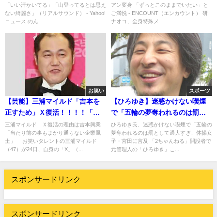
「いい汗かいてる」「山登ってるとは思え
アン変身 「ずっとこのままでいたい」と
い」
ない綺麗さ」（リアルサウンド） - Yahoo!
ご満悦 - ENCOUNT（エンカウント） 研
ニュース のん...
ナオコ、全身特殊メ...
お笑い
スポーツ
【芸能】三浦マイルド「吉本を
【ひろゆき】迷惑かけない喫煙
正すため」Ｘ復活！！！！「た
で「五輪の夢奪われるのは罰と
まに権力が暴走する・・・」
して過大すぎ」体操女子・宮田
三浦マイルド Ｘ復活の理由は吉本興業
ひろゆき氏、迷惑かけない喫煙で「五輪の
「当たり前の事もまかり通らない企業風
夢奪われるのは罰として過大すぎ」体操女
に言及
土」 お笑いタレントの三浦マイルド
子・宮田に言及 「2ちゃんねる」開設者で
（47）が24日、自身の「X」（...
元管理人の「ひろゆき」こ...
スポンサードリンク
スポンサードリンク