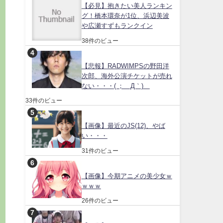
【必見】抱きたい美人ランキン
グ！橋本環奈が1位、浜辺美波
や広瀬すずもランクイン
38件のビュー
【悲報】RADWIMPSの野田洋
次郎、海外公演チケットが売れ
ない・・・( ；´Д｀)
33件のビュー
【画像】最近のJS(12)、やば
い・・・
31件のビュー
【画像】今期アニメの美少女ｗ
ｗｗｗ
26件のビュー