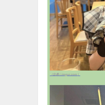
（出典 i.imgur.com）