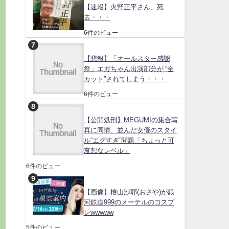
【速報】火野正平さん、死
去・・・
6件のビュー
【悲報】「オールスター感謝
祭」エガちゃん出演部分が “全
カット”されてしまう・・・
6件のビュー
【公開処刑】MEGUMIの集合写
真に同情、並んだ女優のスタイ
ル“エグすぎ”問題「ちょっと可
哀想なレベル」
6件のビュー
【画像】檜山沙耶(おさや)が銀
河鉄道999のメーテルのコスプ
レwwwww
5件のビュー