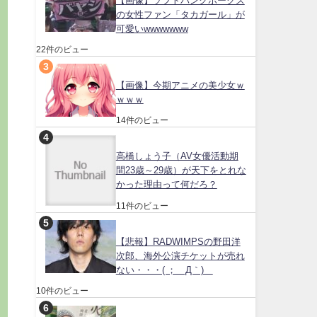
【画像】ソフトバンクホークス
の女性ファン「タカガール」が
可愛いwwwwwww
22件のビュー
【画像】今期アニメの美少女ｗ
ｗｗｗ
14件のビュー
高橋しょう子（AV女優活動期
間23歳～29歳）が天下をとれな
かった理由って何だろ？
11件のビュー
【悲報】RADWIMPSの野田洋
次郎、海外公演チケットが売れ
ない・・・( ；´Д｀)
10件のビュー