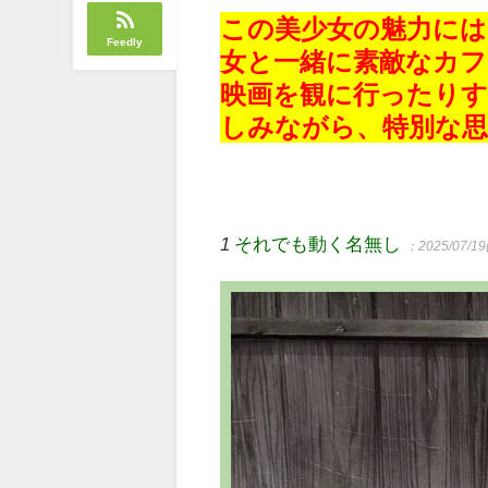
この美少女の魅力に
Feedly
女と一緒に素敵なカ
映画を観に行ったり
しみながら、特別な
1
それでも動く名無し
：2025/07/19