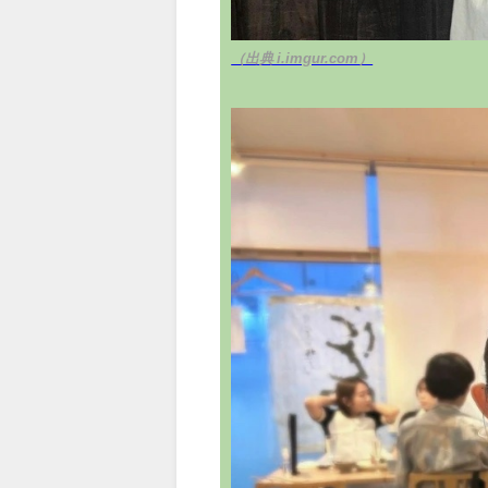
（出典 i.imgur.com）