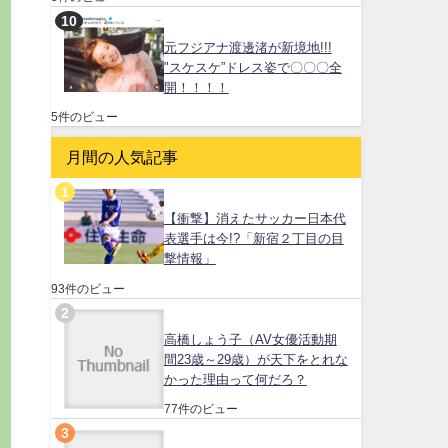
元フジアナ渡邊渚が新境地!!!
"スケスケ”ドレス姿で〇〇〇全
開！！！！
5件のビュー
月間の人気記事
【衝撃】消えたサッカー日本代
表選手は今!?「新宿２丁目の目
撃情報」
93件のビュー
高橋しょう子（AV女優活動期
間23歳～29歳）が天下をとれな
かった理由って何だろ？
77件のビュー