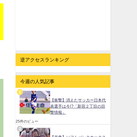
逆アクセスランキング
今週の人気記事
【衝撃】消えたサッカー日本代
表選手は今!?「新宿２丁目の目
撃情報」
25件のビュー