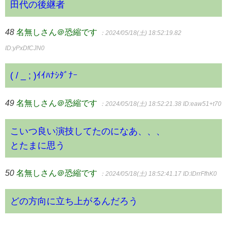
田代の後継者
48
名無しさん＠恐縮です
：2024/05/18(土) 18:52:19.82
ID:yPxDfCJN0
( / _ ; )ｲｲﾊﾅｼﾀﾞﾅｰ
49
名無しさん＠恐縮です
：2024/05/18(土) 18:52:21.38
ID:eaw51+t70
こいつ良い演技してたのになあ、、、
とたまに思う
50
名無しさん＠恐縮です
：2024/05/18(土) 18:52:41.17
ID:IDrrFfhK0
どの方向に立ち上がるんだろう