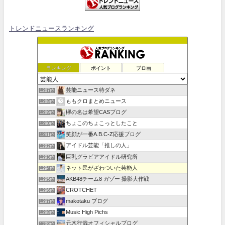
トレンドニュースランキング
ランキング
ポイント
ブロ画
芸能ニュース特ダネ
1287位
ももクロまとめニュース
1288位
欅の名は希望CASブログ
1289位
ちょこのちょこっとしたこと
1290位
笑顔が一番A.B.C-Z応援ブログ
1291位
アイドル芸能「推しの人」
1292位
巨乳グラビアアイドル研究所
1293位
ネット民がざわついた芸能人
1294位
AKB48チーム8 ガゾー 撮影大作戦
1295位
CROTCHET
1296位
makotaku ブログ
1297位
Music High Pichs
1298位
元木行哉オフィシャルブログ
1299位