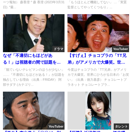
ーツ報知） 森香澄 ^ 森 香澄 (2023年3月31
「もうほとんど機能してない」 …「実質
日). "最...
監督としてやってくつもり」...
ドラマ
YouTuber
なぜ「不適切にもほどがあ
【すげぇ】チョコプラの「TT兄
る！」は視聴者の間で話題を独
弟」がアメリカで大爆笑。世界
占しているのか？その魅力を解
にひろがる日本の「お笑
「観ていないテレビマンのほうが少ない」
今度はチョコプラの「TT兄弟」がアメリ
……『不適切にもほどがある！』が話題を
カで大爆笑。世界にひろがる日本の「お笑
説・・・
い」！！！
独占している理由 （出典：FRIDAY） 阿
い」（出典：徳力基彦） チョコレートプ
部サダヲ (カテゴリ...
ラネット チョコレートプラ...
YouTuber
タレント