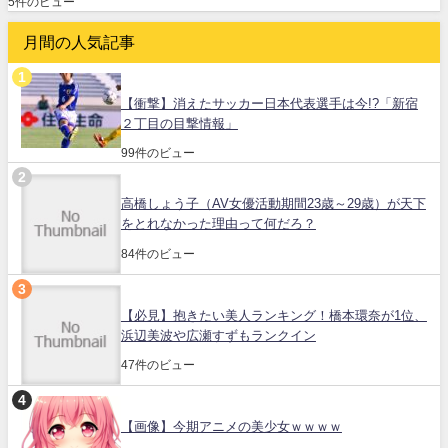
5件のビュー
月間の人気記事
【衝撃】消えたサッカー日本代表選手は今!?「新宿
２丁目の目撃情報」
99件のビュー
高橋しょう子（AV女優活動期間23歳～29歳）が天下
をとれなかった理由って何だろ？
84件のビュー
【必見】抱きたい美人ランキング！橋本環奈が1位、
浜辺美波や広瀬すずもランクイン
47件のビュー
【画像】今期アニメの美少女ｗｗｗｗ