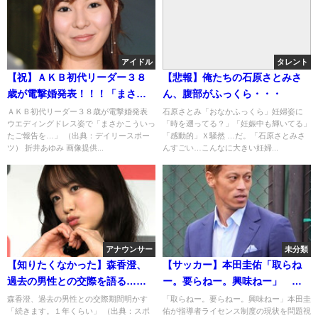
アイドル
タレント
【祝】ＡＫＢ初代リーダー３８
【悲報】俺たちの石原さとみさ
歳が電撃婚発表！！！「まさか
ん、腹部がふっくら・・・
こういったご報告を…」
ＡＫＢ初代リーダー３８歳が電撃婚発表
石原さとみ「おなかふっくら」妊婦姿に
ウエディングドレス姿で「まさかこういっ
「時を遡ってる？」「妊娠中も輝いてる」
たご報告を…」 （出典：デイリースポー
「感動的」Ｘ騒然 …だ。「石原さとみさ
ツ） 折井あゆみ 画像提供...
んすごい…こんなに大きい妊婦...
アナウンサー
未分類
【知りたくなかった】森香澄、
【サッカー】本田圭佑「取らね
過去の男性との交際を語る…
ー。要らねー。興味ねー」 指
「続きます。１年くらい」
導者ライセンス制度の現状に
森香澄、過去の男性との交際期間明かす
「取らねー。要らねー。興味ねー」本田圭
「続きます。１年くらい」 （出典：スポ
佑が指導者ライセンス制度の現状を問題視
「もうほとんど機能してない」