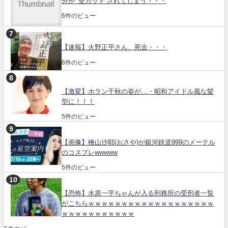
分が “全カット”されてしまう・・・
6件のビュー
【速報】火野正平さん、死去・・・
6件のビュー
【激変】ホラン千秋の姿が…・昭和アイドル風な髪
型に！！！
5件のビュー
【画像】檜山沙耶(おさや)が銀河鉄道999のメーテル
のコスプレwwwww
5件のビュー
【恐怖】水原一平ちゃんが入る刑務所の受刑者一覧
がこちらｗｗｗｗｗｗｗｗｗｗｗｗｗｗｗｗｗｗｗ
ｗｗｗｗｗｗｗｗｗｗｗ