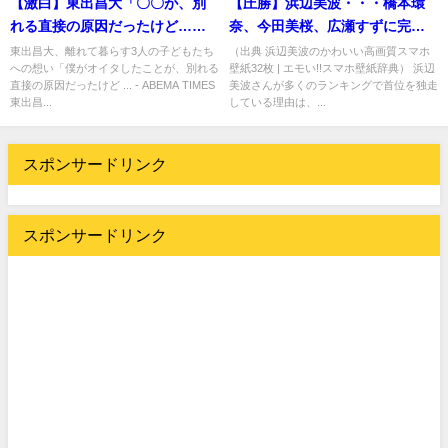
【激白】東出昌大「〇〇が、別
【圧勝】浜辺美波・・・橋本環
れる直接の原因だったけど…」
奈、今田美桜、広瀬すずに完
離れて暮らす3人の子どもたち
勝！あらゆるランキングで“首位
東出昌大、離れて暮らす3人の子どもたち
（出典 浜辺美波のかわいい高画質スマホ
への想い「僕がオイタしたことが、別れる
壁紙32枚 | エモい!!スマホ壁紙辞典） 浜辺
へ・・・
独走”
直接の原因だったけど ... - ABEMA TIMES
美波さんが多くのランキングで首位を独走
東出昌...
している理由は、...
スポンサードリンク
スポンサードリンク