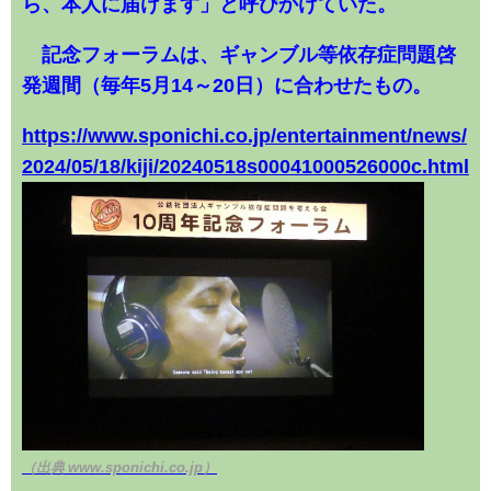
ら、本人に届けます」と呼びかけていた。
記念フォーラムは、ギャンブル等依存症問題啓
発週間（毎年5月14～20日）に合わせたもの。
https://www.sponichi.co.jp/entertainment/news/
2024/05/18/kiji/20240518s00041000526000c.html
（出典 www.sponichi.co.jp）