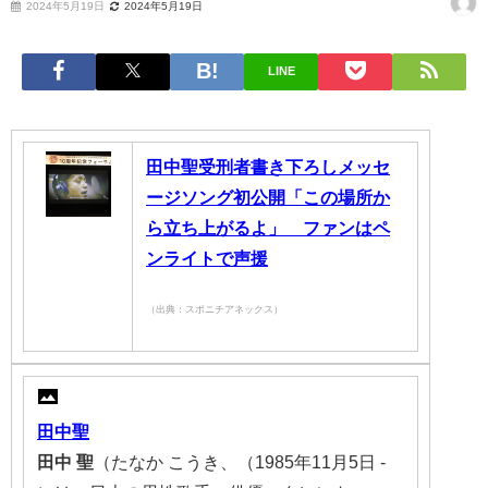
2024年5月19日
2024年5月19日
LINE
田中聖受刑者書き下ろしメッセ
ージソング初公開「この場所か
ら立ち上がるよ」 ファンはペ
ンライトで声援
（出典：スポニチアネックス）
田中聖
田中
聖
（たなか こうき、（1985年11月5日 -