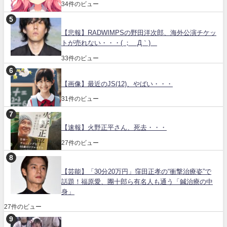
34件のビュー
【悲報】RADWIMPSの野田洋次郎、海外公演チケッ
トが売れない・・・( ；´Д｀)
33件のビュー
【画像】最近のJS(12)、やばい・・・
31件のビュー
【速報】火野正平さん、死去・・・
27件のビュー
【芸能】「30分20万円」窪田正孝の“衝撃治療姿”で
話題！福原愛、團十郎ら有名人も通う「鍼治療の中
身」
27件のビュー