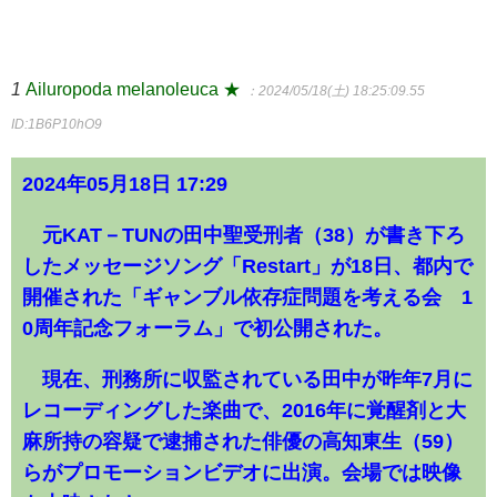
1
Ailuropoda melanoleuca ★
：2024/05/18(土) 18:25:09.55
ID:1B6P10hO9
2024年05月18日 17:29
元KAT－TUNの田中聖受刑者（38）が書き下ろ
したメッセージソング「Restart」が18日、都内で
開催された「ギャンブル依存症問題を考える会 1
0周年記念フォーラム」で初公開された。
現在、刑務所に収監されている田中が昨年7月に
レコーディングした楽曲で、2016年に覚醒剤と大
麻所持の容疑で逮捕された俳優の高知東生（59）
らがプロモーションビデオに出演。会場では映像