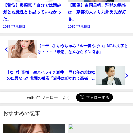
【苦悩】奥菜恵「自分では清純
【画像】吉岡里帆、理想の男性
派とも魔性とも思っていなかっ
は「京都の人より九州男児が好
た」
き」
2025年7月29日
2025年7月29日
【モデル】ゆうちゃみ「今一番やばい」NG絵文字と
は・・・「最悪。なんならドン引き」
【なぜ】高橋一生とハライチ岩井 同じ年の差婚な
のに異なった世間の反応「岩井は叩かれて高橋一生
は祝福される不思議」
Twitterでフォローしよう
おすすめの記事