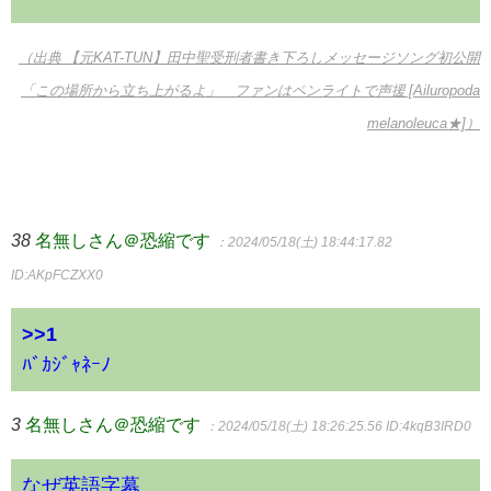
（出典 【元KAT-TUN】田中聖受刑者書き下ろしメッセージソング初公開
「この場所から立ち上がるよ」 ファンはペンライトで声援 [Ailuropoda
melanoleuca★]）
38
名無しさん＠恐縮です
：2024/05/18(土) 18:44:17.82
ID:AKpFCZXX0
>>1
ﾊﾞｶｼﾞｬﾈｰﾉ
3
名無しさん＠恐縮です
：2024/05/18(土) 18:26:25.56
ID:4kqB3IRD0
なぜ英語字幕