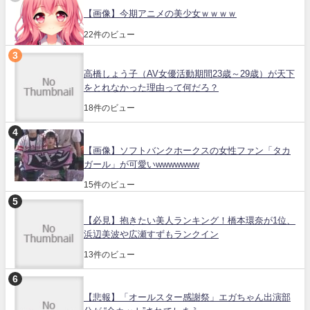
【画像】今期アニメの美少女ｗｗｗｗ
22件のビュー
高橋しょう子（AV女優活動期間23歳～29歳）が天下
をとれなかった理由って何だろ？
18件のビュー
【画像】ソフトバンクホークスの女性ファン「タカ
ガール」が可愛いwwwwwww
15件のビュー
【必見】抱きたい美人ランキング！橋本環奈が1位、
浜辺美波や広瀬すずもランクイン
13件のビュー
【悲報】「オールスター感謝祭」エガちゃん出演部