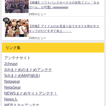
【画像】ソフトバンクホークスの女性ファン「タカ
ガール」が可愛いwwwwwww
24件のビュー
【悲報】アイドルのお見送り会でオタクを剥がすス
タッフがひどすぎて炎上・・・
23件のビュー
リンク集
アンテナサイト
2chnavi
2chまとめのまとめアンテナ
5chまとめMAP(総合)
Netagear
NetaGear
NEWSまとめサイトアンテナ！
News人
WEBスターアンテナ