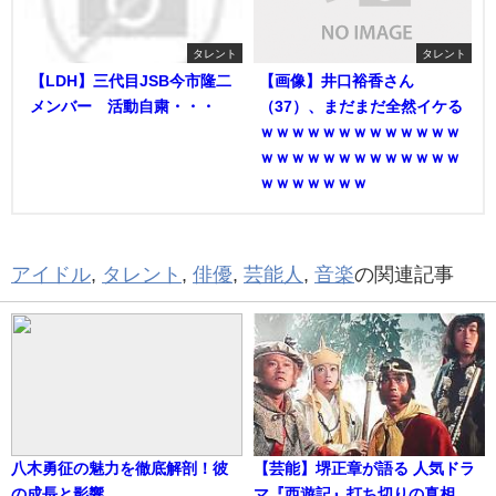
タレント
タレント
【LDH】三代目JSB今市隆二
【画像】井口裕香さん
メンバー 活動自粛・・・
（37）、まだまだ全然イケる
ｗｗｗｗｗｗｗｗｗｗｗｗｗ
ｗｗｗｗｗｗｗｗｗｗｗｗｗ
ｗｗｗｗｗｗｗ
アイドル
,
タレント
,
俳優
,
芸能人
,
音楽
の関連記事
八木勇征の魅力を徹底解剖！彼
【芸能】堺正章が語る 人気ドラ
の成長と影響
マ『西遊記』打ち切りの真相