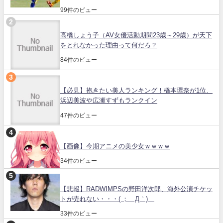
99件のビュー
高橋しょう子（AV女優活動期間23歳～29歳）が天下
をとれなかった理由って何だろ？
84件のビュー
【必見】抱きたい美人ランキング！橋本環奈が1位、
浜辺美波や広瀬すずもランクイン
47件のビュー
【画像】今期アニメの美少女ｗｗｗｗ
34件のビュー
【悲報】RADWIMPSの野田洋次郎、海外公演チケッ
トが売れない・・・( ；´Д｀)
33件のビュー