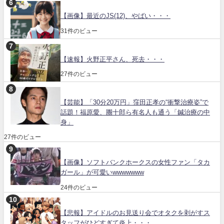
【画像】最近のJS(12)、やばい・・・
31件のビュー
【速報】火野正平さん、死去・・・
27件のビュー
【芸能】「30分20万円」窪田正孝の“衝撃治療姿”で
話題！福原愛、團十郎ら有名人も通う「鍼治療の中
身」
27件のビュー
【画像】ソフトバンクホークスの女性ファン「タカ
ガール」が可愛いwwwwwww
24件のビュー
【悲報】アイドルのお見送り会でオタクを剥がすス
タッフがひどすぎて炎上・・・