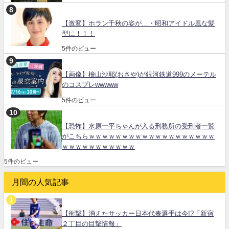
【激変】ホラン千秋の姿が…・昭和アイドル風な髪
型に！！！
5件のビュー
【画像】檜山沙耶(おさや)が銀河鉄道999のメーテル
のコスプレwwwww
5件のビュー
【恐怖】水原一平ちゃんが入る刑務所の受刑者一覧
がこちらｗｗｗｗｗｗｗｗｗｗｗｗｗｗｗｗｗｗｗ
ｗｗｗｗｗｗｗｗｗｗｗ
5件のビュー
月間の人気記事
【衝撃】消えたサッカー日本代表選手は今!?「新宿
２丁目の目撃情報」