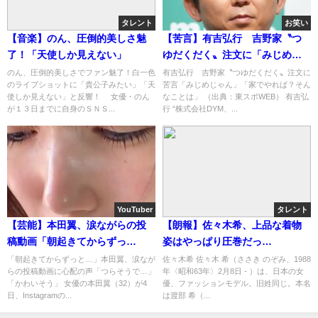
タレント
お笑い
【音楽】のん、圧倒的美しさ魅
【苦言】有吉弘行 吉野家〝つ
了！「天使しか見えない」
ゆだくだく〟注文に「みじめじ
ゃん」「家でやれば？」
のん、圧倒的美しさでファン魅了！白一色
有吉弘行 吉野家〝つゆだくだく〟注文に
のライブショットに「貴公子みたい」「天
苦言「みじめじゃん」「家でやれば？そん
使しか見えない」と反響！ 女優・のん
なことは」 （出典：東スポWEB） 有吉弘
が１３日までに自身のＳＮＳ...
行 “株式会社DYM、...
YouTuber
タレント
【芸能】本田翼、涙ながらの投
【朗報】佐々木希、上品な着物
稿動画「朝起きてからずっ
姿はやっぱり圧巻だっ
と…」に「つらそうで…」「か
た・・・！！！
「朝起きてからずっと…」本田翼、涙なが
佐々木希 佐々木 希（ささき のぞみ、1988
らの投稿動画に心配の声「つらそうで…」
年〈昭和63年〉2月8日 - ）は、日本の女
わいそう」
「かわいそう」 女優の本田翼（32）が4
優、ファッションモデル。旧姓同じ。本名
日、Instagramの...
は渡部 希（...