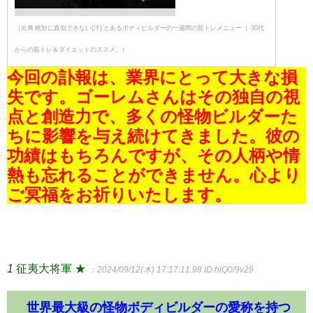
（出典 絶対に真似できない(汗) とあるボディビルダーの一週間の筋トレメニュー ｜ 30代
からの筋トレ＆ダイエットのススメ。）
今回の訃報は、業界にとって大きな損
失です。ゴーレムさんはその独自の視
点と創造力で、多くの怪物ビルダーた
ちに影響を与え続けてきました。彼の
功績はもちろんですが、その人柄や情
熱も忘れることができません。心より
ご冥福をお祈りいたします。
1
征夷大将軍 ★
：2024/09/12(木) 17:17:11.98
ID:hiQ0/9v29
世界最大級の怪物ボディビルダーの愛称を持つ