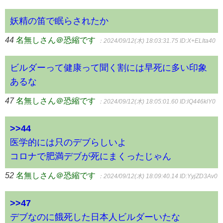
妖精の笛で眠らされたか
44
名無しさん＠恐縮です
：2024/09/12(木) 18:03:31.75
ID:X+ELIta40
ビルダーって健康って聞く割には早死に多い印象
あるな
47
名無しさん＠恐縮です
：2024/09/12(木) 18:05:01.60
ID:lQ446klY0
>>44
医学的には只のデブらしいよ
コロナで肥満デブが死にまくったじゃん
52
名無しさん＠恐縮です
：2024/09/12(木) 18:09:40.14
ID:YyjZD3Av0
>>47
デブなのに餓死した日本人ビルダーいたな