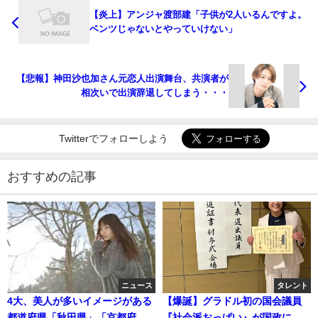
【炎上】アンジャ渡部建「子供が2人いるんですよ。
ベンツじゃないとやっていけない」
【悲報】神田沙也加さん元恋人出演舞台、共演者が
相次いで出演辞退してしまう・・・
Twitterでフォローしよう
おすすめの記事
ニュース
タレント
4大、美人が多いイメージがある
【爆誕】グラドル初の国会議員
都道府県「秋田県」「京都府」
『社会派おっぱい』が国政に参