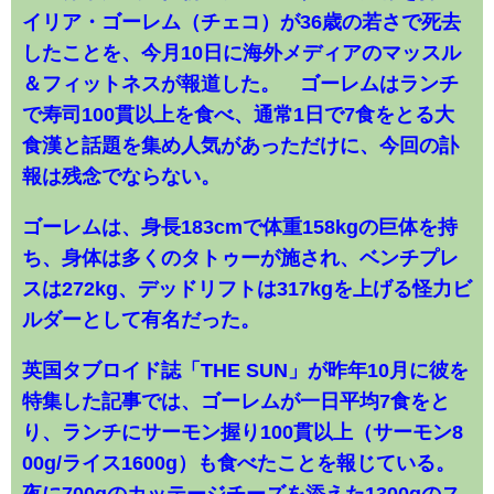
イリア・ゴーレム（チェコ）が36歳の若さで死去
したことを、今月10日に海外メディアのマッスル
＆フィットネスが報道した。 ゴーレムはランチ
で寿司100貫以上を食べ、通常1日で7食をとる大
食漢と話題を集め人気があっただけに、今回の訃
報は残念でならない。
ゴーレムは、身長183cmで体重158kgの巨体を持
ち、身体は多くのタトゥーが施され、ベンチプレ
スは272kg、デッドリフトは317kgを上げる怪力ビ
ルダーとして有名だった。
英国タブロイド誌「THE SUN」が昨年10月に彼を
特集した記事では、ゴーレムが一日平均7食をと
り、ランチにサーモン握り100貫以上（サーモン8
00g/ライス1600g）も食べたことを報じている。
夜に700gのカッテージチーズを添えた1300gのス