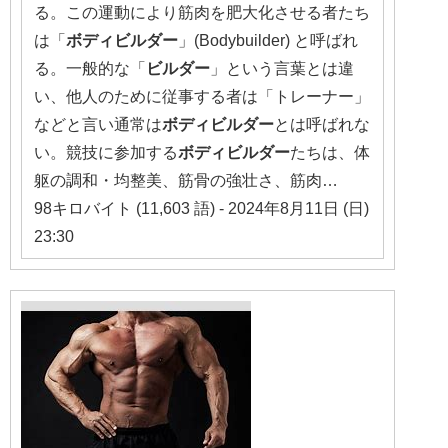
る。この運動により筋肉を肥大化させる者たち
は「
ボディビルダー
」(Bodybuilder) と呼ばれ
る。一般的な「
ビルダー
」という言葉とは違
い、他人のために従事する者は「トレーナー」
などと言い通常は
ボディビルダー
とは呼ばれな
い。競技に参加する
ボディビルダー
たちは、体
躯の調和・均整美、筋骨の強壮さ、筋肉…
98キロバイト (11,603 語) - 2024年8月11日 (日)
23:30