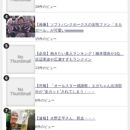
18件のビュー
【画像】ソフトバンクホークスの女性ファン「タカ
ガール」が可愛いwwwwwww
15件のビュー
【必見】抱きたい美人ランキング！橋本環奈が1位、
浜辺美波や広瀬すずもランクイン
13件のビュー
【悲報】「オールスター感謝祭」エガちゃん出演部
分が “全カット”されてしまう・・・
6件のビュー
【速報】火野正平さん、死去・・・
6件のビュー