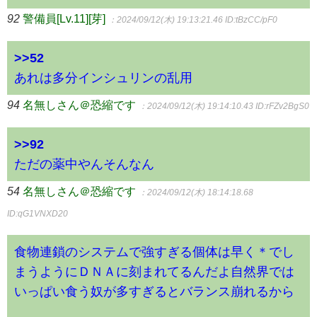
92
警備員[Lv.11][芽]
：2024/09/12(木) 19:13:21.46
ID:tBzCC/pF0
>>52
あれは多分インシュリンの乱用
94
名無しさん＠恐縮です
：2024/09/12(木) 19:14:10.43
ID:rFZv2BgS0
>>92
ただの薬中やんそんなん
54
名無しさん＠恐縮です
：2024/09/12(木) 18:14:18.68
ID:qG1VNXD20
食物連鎖のシステムで強すぎる個体は早く＊でし
まうようにＤＮＡに刻まれてるんだよ自然界では
いっぱい食う奴が多すぎるとバランス崩れるから