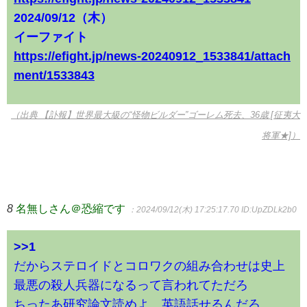
2024/09/12（木）
イーファイト
https://efight.jp/news-20240912_1533841/attach
ment/1533843
（出典 【訃報】世界最大級の“怪物ビルダー”ゴーレム死去、36歳 [征夷大
将軍★]）
8
名無しさん＠恐縮です
：2024/09/12(木) 17:25:17.70
ID:UpZDLk2b0
>>1
だからステロイドとコロワクの組み合わせは史上
最悪の殺人兵器になるって言われてただろ
ちったあ研究論文読めよ、英語話せるんだろ