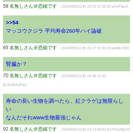
58
名無しさん＠恐縮です
：2024/09/12(木) 18:19:37.50
ID:aVx/Fain0
>>54
マッコウクジラ 平均寿命260年ハイ論破
65
名無しさん＠恐縮です
：2024/09/12(木) 18:37:16.91
ID:gaWpi7jb0
腎臓か？
70
名無しさん＠恐縮です
：2024/09/12(木) 18:49:10.42
ID:N18rNJPa0
寿命の長い生物を調べたら、紅クラゲは無限らし
い
なんだそれwww生物最強じゃん
91
名無しさん＠恐縮です
：2024/09/12(木) 19:13:09.62
ID:rFZv2BgS0