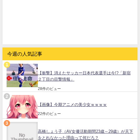
今週の人気記事
【衝撃】消えたサッカー日本代表選手は今!?「新宿
２丁目の目撃情報」
28件のビュー
【画像】今期アニメの美少女ｗｗｗｗ
22件のビュー
高橋しょう子（AV女優活動期間23歳～29歳）が天下
をとれなかった理由って何だろ？