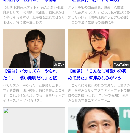
「福岡県」あと一つは何処！？
加した！！！！！
（出典 秋田美人フォト） 美人が多い都道
グラドル初の国会議員、爆誕！八幡愛
府県として、秋田県、京都府、福岡県がよ
「『社会派おっぱい』だった私が国政に参
く挙げられますが、北海道も忘れてはなり
加したわけ」【現職議員グラビア初公開】
ません。特に北海道出身の...
自公で過半数割れの結果に終...
お笑い
YouTuber
【告白】バカリズム「やられ
【画像】「こんなに可愛いの初
た！」「凄い発明だな」と嫉妬
めて見た」峯岸みなみがマタニ
したドラマ「おっさんが１人で
ティーフォトが話題に！！！
バカリズム「やられた！と嫉妬したドラ
「こんなに可愛いの初めて見た」と驚きの
マ」を告白「凄い発明」特に事件が起こら
声 峯岸みなみがマタニティーフォトで独
ご飯を食べてるだけ…」
ず「これだけなんだ」でも「面白い」 - デ
自の世界観 （出典：スポーツ報知） 峯岸
イリースポーツ バカリズ...
みなみのマタニティーフォ...