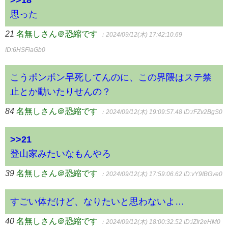
思った
21
名無しさん＠恐縮です
：2024/09/12(木) 17:42:10.69
ID:6HSFiaGb0
こうポンポン早死してんのに、この界隈はステ禁
止とか動いたりせんの？
84
名無しさん＠恐縮です
：2024/09/12(木) 19:09:57.48
ID:rFZv2BgS0
>>21
登山家みたいなもんやろ
39
名無しさん＠恐縮です
：2024/09/12(木) 17:59:06.62
ID:vY9IBGve0
すごい体だけど、なりたいと思わないよ…
40
名無しさん＠恐縮です
：2024/09/12(木) 18:00:32.52
ID:iZIr2eHM0