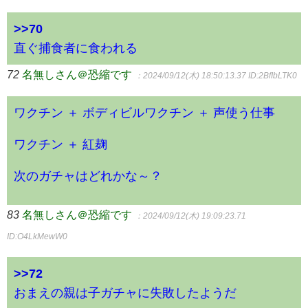
>>70
直ぐ捕食者に食われる
72
名無しさん＠恐縮です
：2024/09/12(木) 18:50:13.37
ID:2BfIbLTK0
ワクチン ＋ ボディビルワクチン ＋ 声使う仕事
ワクチン ＋ 紅麹
次のガチャはどれかな～？
83
名無しさん＠恐縮です
：2024/09/12(木) 19:09:23.71
ID:O4LkMewW0
>>72
おまえの親は子ガチャに失敗したようだ