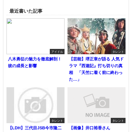
最近書いた記事
アイドル
タレント
八木勇征の魅力を徹底解剖！
【芸能】堺正章が語る 人気ド
彼の成長と影響
ラマ『西遊記』打ち切りの真
相 「天竺に着く前に終わっ
た…」
タレント
タレント
【LDH】三代目JSB今市隆二
【画像】井口裕香さん