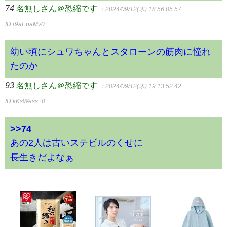
74
名無しさん＠恐縮です
：2024/09/12(木) 18:56:05.57
ID:r9aEpaMv0
幼い頃にシュワちゃんとスタローンの筋肉に憧れ
たのか
93
名無しさん＠恐縮です
：2024/09/12(木) 19:13:52.42
ID:kKsWess+0
>>74
あの2人は古いステビルのくせに
長生きだよなぁ