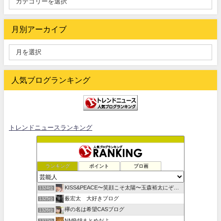
月別アーカイブ
人気ブログランキング
トレンドニュースランキング
ランキング
ポイント
ブロ画
KISS&PEACE〜笑顔こそ太陽〜玉森裕太にぞっこんらび
1324位
薮宏太 大好きブログ
1325位
欅の名は希望CASブログ
1326位
NMB48まとめだよ
1327位