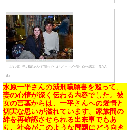
（出典 水原一平と妻(奥さん)は再婚って本当？プロポーズや馴れ初めも調査！ | 週刊文
集）
水原一平さんの減刑嘆願書を巡って、
妻の心情が深く伝わる内容でした。彼
女の言葉からは、一平さんへの愛情と
切実な思いが溢れています。家族間の
絆を再確認させられる出来事でもあ
り、社会がこのような問題にどう向き