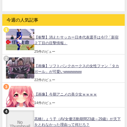
今週の人気記事
【衝撃】消えたサッカー日本代表選手は今!?「新宿
２丁目の目撃情報」
25件のビュー
【画像】ソフトバンクホークスの女性ファン「タカ
ガール」が可愛いwwwwwww
22件のビュー
【画像】今期アニメの美少女ｗｗｗｗ
14件のビュー
高橋しょう子（AV女優活動期間23歳～29歳）が天下
をとれなかった理由って何だろ？