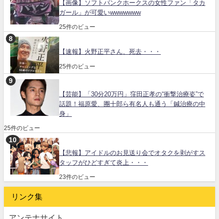
【画像】ソフトバンクホークスの女性ファン「タカ
ガール」が可愛いwwwwwww
25件のビュー
【速報】火野正平さん、死去・・・
25件のビュー
【芸能】「30分20万円」窪田正孝の“衝撃治療姿”で
話題！福原愛、團十郎ら有名人も通う「鍼治療の中
身」
25件のビュー
【悲報】アイドルのお見送り会でオタクを剥がすス
タッフがひどすぎて炎上・・・
23件のビュー
リンク集
アンテナサイト