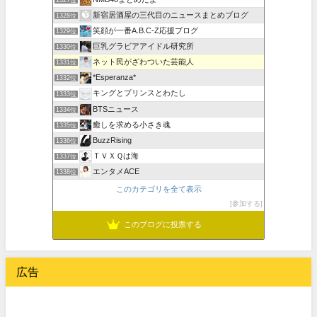
新宿居酒屋の三代目のニュースまとめブログ
1328位
笑顔が一番A.B.C-Z応援ブログ
1329位
巨乳グラビアアイドル研究所
1330位
ネット民がざわついた芸能人
1331位
*Esperanza*
1332位
キングとプリンスとわたし
1333位
BTSニュース
1334位
癒しを求める小さき魂
1335位
BuzzRising
1336位
ＴＶＸＱは海
1337位
エンタメACE
1338位
このカテゴリを全て表示
参加する
このブログに投票する
広告