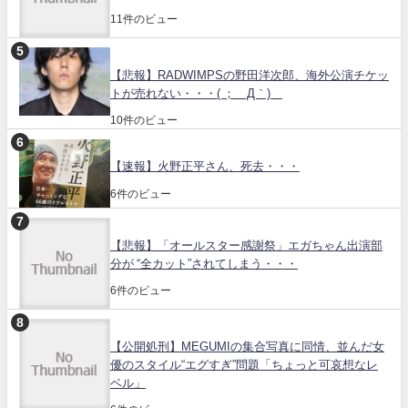
11件のビュー
【悲報】RADWIMPSの野田洋次郎、海外公演チケッ
トが売れない・・・( ；´Д｀)
10件のビュー
【速報】火野正平さん、死去・・・
6件のビュー
【悲報】「オールスター感謝祭」エガちゃん出演部
分が “全カット”されてしまう・・・
6件のビュー
【公開処刑】MEGUMIの集合写真に同情、並んだ女
優のスタイル“エグすぎ”問題「ちょっと可哀想なレ
ベル」