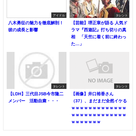
アイドル
タレント
八木勇征の魅力を徹底解剖！
【芸能】堺正章が語る 人気ド
彼の成長と影響
ラマ『西遊記』打ち切りの真
相 「天竺に着く前に終わっ
た…」
タレント
タレント
【LDH】三代目JSB今市隆二
【画像】井口裕香さん
メンバー 活動自粛・・・
（37）、まだまだ全然イケる
ｗｗｗｗｗｗｗｗｗｗｗｗｗ
ｗｗｗｗｗｗｗｗｗｗｗｗｗ
ｗｗｗｗｗｗｗ