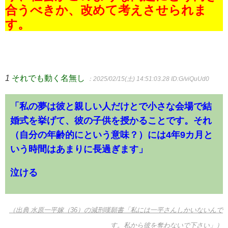
合うべきか、改めて考えさせられま
す。
1
それでも動く名無し
：2025/02/15(土) 14:51:03.28
ID:G/viQuUd0
「私の夢は彼と親しい人だけとで小さな会場で結
婚式を挙げて、彼の子供を授かることです。それ
（自分の年齢的にという意味？）には4年9カ月と
いう時間はあまりに長過ぎます」
泣ける
（出典 水原一平嫁（36）の減刑嘆願書「私には一平さんしかいないんで
す。私から彼を奪わないで下さい」）