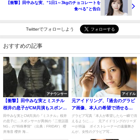
【衝撃】田中みな実、“1日1～3kgのチョコレートを
食べる”と告白
Twitterでフォローしよう
おすすめの記事
アナウンサー
アイドル
【衝撃】田中みな実とミスチル
元アイドリング、｢過去のグラビ
桜井の息子がCM共演もスポンサ
ア画像、本人の希望で消せるよ
ーが異例のNG発表・・・
うにしたい。エロクソ親父に水
田中みな実とCM共演の『ミスチル』桜井
グラビア写真「本人が希望したら一瞬で消
の息子に…スポンサーが異例の「二世話題
えるように...」 元アイドリングのリーダ
着画像を見られ嫌な経験｣
NG」の”特殊事情” （出典：FRIDAY） 櫻
ーが持論 ボイストレーナーの遠藤舞さ
井海音 櫻井 海...
んが、女性のグラビア写...