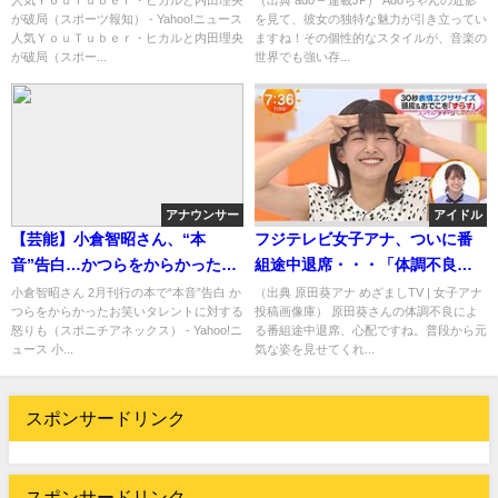
人気ＹｏｕＴｕｂｅｒ・ヒカルと内田理央
（出典 ado – 連載JP） Adoちゃんの近影
が破局（スポーツ報知） - Yahoo!ニュース
を見て、彼女の独特な魅力が引き立ってい
人気ＹｏｕＴｕｂｅｒ・ヒカルと内田理央
ますね！その個性的なスタイルが、音楽の
が破局（スポー...
世界でも強い存...
アナウンサー
アイドル
【芸能】小倉智昭さん、“本
フジテレビ女子アナ、ついに番
音”告白…かつらをからかったお
組途中退席・・・「体調不良
笑いタレントに対する怒り
で」と説明も大丈夫か？？
小倉智昭さん 2月刊行の本で“本音”告白 か
（出典 原田葵アナ めざましTV | 女子アナ
つらをからかったお笑いタレントに対する
投稿画像庫） 原田葵さんの体調不良によ
怒りも（スポニチアネックス） - Yahoo!ニ
る番組途中退席、心配ですね。普段から元
ュース 小...
気な姿を見せてくれ...
スポンサードリンク
スポンサードリンク