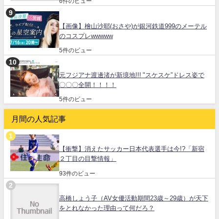
6件のビュー
【画像】檜山沙耶(おさや)が銀河鉄道999のメーテル
のコスプレwwwww
5件のビュー
元フジアナ渡邊渚が新境地!!! "スケスケ”ドレス姿で
〇〇〇全開！！！！
5件のビュー
月間の人気記事
【衝撃】消えたサッカー日本代表選手は今!?「新宿
２丁目の目撃情報」
93件のビュー
高橋しょう子（AV女優活動期間23歳～29歳）が天下
をとれなかった理由って何だろ？