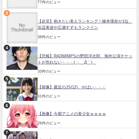
77件のビュー
【必見】抱きたい美人ランキング！橋本環奈が1位、
浜辺美波や広瀬すずもランクイン
38件のビュー
【悲報】RADWIMPSの野田洋次郎、海外公演チケッ
トが売れない・・・( ；´Д｀)
33件のビュー
【画像】最近のJS(12)、やばい・・・
31件のビュー
【画像】今期アニメの美少女ｗｗｗｗ
26件のビュー