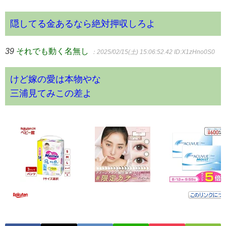
隠してる金あるなら絶対押収しろよ
39
それでも動く名無し
：2025/02/15(土) 15:06:52.42
ID:X1zHno0S0
けど嫁の愛は本物やな
三浦見てみこの差よ