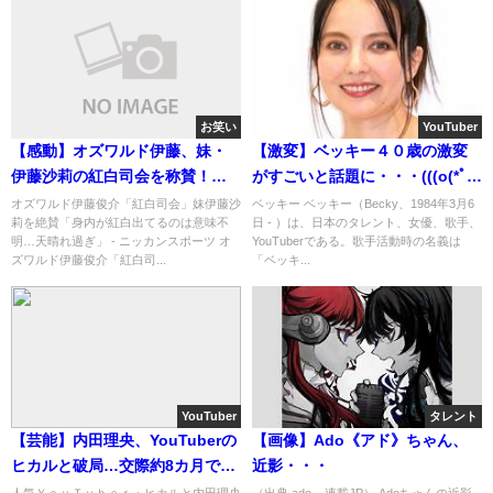
お笑い
YouTuber
【感動】オズワルド伊藤、妹・
【激変】ベッキー４０歳の激変
伊藤沙莉の紅白司会を称賛！
がすごいと話題に・・・(((o(*ﾟ
「さすがに意味不明な誇らし
▽ﾟ*)o)))♡
オズワルド伊藤俊介「紅白司会」妹伊藤沙
ベッキー ベッキー（Becky、1984年3月6
莉を絶賛「身内が紅白出てるのは意味不
日 - ）は、日本のタレント、女優、歌手、
さ」
明…天晴れ過ぎ」 - ニッカンスポーツ オ
YouTuberである。歌手活動時の名義は
ズワルド伊藤俊介「紅白司...
「ベッキ...
YouTuber
タレント
【芸能】内田理央、YouTuberの
【画像】Ado《アド》ちゃん、
ヒカルと破局…交際約8カ月で〇
近影・・・
〇が浮き彫りに